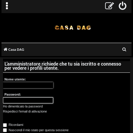
C
Casa DAG
A
e
L’amministratore richiede che tu sia iscritto e connesso
r
r
per vedere i profili utente.
c
g
a
Nome utente:
o
Password:
m
e
Ho dimenticato la password
Rispedisci l’email di attivazione
n
Ricordami
t
Nascondi il mio stato per questa sessione