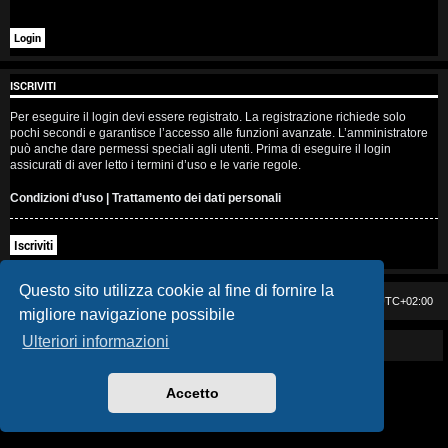
i
s
e
ISCRIVITI
n
Per eseguire il login devi essere registrato. La registrazione richiede solo
pochi secondi e garantisce l’accesso alle funzioni avanzate. L’amministratore
z
può anche dare permessi speciali agli utenti. Prima di eseguire il login
assicurati di aver letto i termini d’uso e le varie regole.
a
Condizioni d’uso
|
Trattamento dei dati personali
r
Iscriviti
i
s
Questo sito utilizza cookie al fine di fornire la
Casa DAG
Cancella cookie
Tutti gli orari sono
UTC+02:00
migliore navigazione possibile
p
Ulteriori informazioni
Powered by GIGI D'AGOSTINO
o
s
Accetto
t