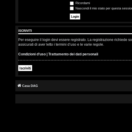
s
Ricordami
Nascondi il mio stato per questa sessio
c
r
ISCRIVITI
i
Per eseguire il login devi essere registrato. La registrazione richiede 
v
assicurati di aver letto i termini d’uso e le varie regole.
i
Condizioni d’uso
|
Trattamento dei dati personali
t
Iscriviti
i
Casa DAG
A
r
g
o