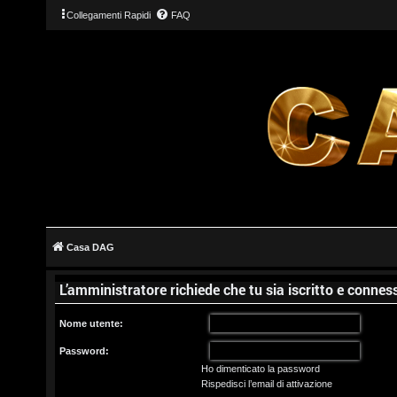
Collegamenti Rapidi
FAQ
L
o
g
Casa DAG
i
L’amministratore richiede che tu sia iscritto e conness
n
Nome utente:
Password:
Ho dimenticato la password
I
Rispedisci l’email di attivazione