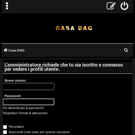
C
Casa DAG
A
e
L’amministratore richiede che tu sia iscritto e connesso
r
r
per vedere i profili utente.
c
g
a
Nome utente:
o
Password:
m
e
Ho dimenticato la password
Rispedisci l’email di attivazione
n
Ricordami
t
Nascondi il mio stato per questa sessione