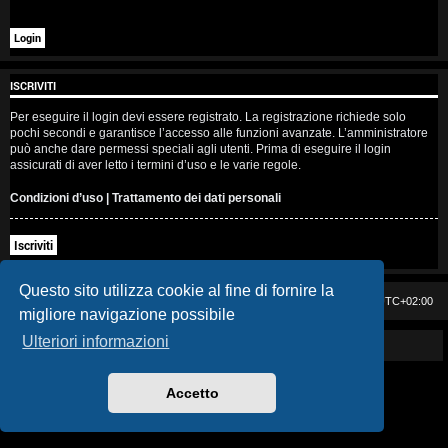
i
s
e
ISCRIVITI
n
Per eseguire il login devi essere registrato. La registrazione richiede solo
pochi secondi e garantisce l’accesso alle funzioni avanzate. L’amministratore
z
può anche dare permessi speciali agli utenti. Prima di eseguire il login
assicurati di aver letto i termini d’uso e le varie regole.
a
Condizioni d’uso
|
Trattamento dei dati personali
r
Iscriviti
i
s
Questo sito utilizza cookie al fine di fornire la
Casa DAG
Cancella cookie
Tutti gli orari sono
UTC+02:00
migliore navigazione possibile
p
Ulteriori informazioni
Powered by GIGI D'AGOSTINO
o
s
Accetto
t