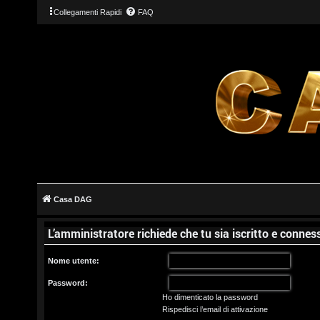
Collegamenti Rapidi
FAQ
L
o
g
Casa DAG
i
L’amministratore richiede che tu sia iscritto e conness
n
Nome utente:
Password:
Ho dimenticato la password
I
Rispedisci l’email di attivazione