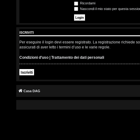
s
Ricordami
Nascondi il mio stato per questa sessio
c
r
ISCRIVITI
i
Per eseguire il login devi essere registrato. La registrazione richiede 
v
assicurati di aver letto i termini d’uso e le varie regole.
i
Condizioni d’uso
|
Trattamento dei dati personali
t
Iscriviti
i
Casa DAG
A
r
g
o