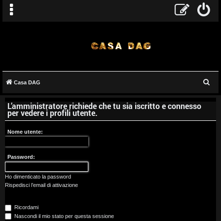
C
Casa DAG
A
e
L’amministratore richiede che tu sia iscritto e connesso
r
r
per vedere i profili utente.
c
g
a
Nome utente:
o
Password:
m
e
Ho dimenticato la password
Rispedisci l’email di attivazione
n
Ricordami
t
Nascondi il mio stato per questa sessione