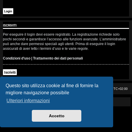
i
s
e
ISCRIVITI
n
Per eseguire il login devi essere registrato. La registrazione richiede solo
pochi secondi e garantisce l’accesso alle funzioni avanzate. L’amministratore
z
può anche dare permessi speciali agli utenti. Prima di eseguire il login
assicurati di aver letto i termini d’uso e le varie regole.
a
Condizioni d’uso
|
Trattamento dei dati personali
r
Iscriviti
i
s
Questo sito utilizza cookie al fine di fornire la
Casa DAG
Cancella cookie
Tutti gli orari sono
UTC+02:00
migliore navigazione possibile
p
Ulteriori informazioni
Powered by GIGI D'AGOSTINO
o
s
Accetto
t