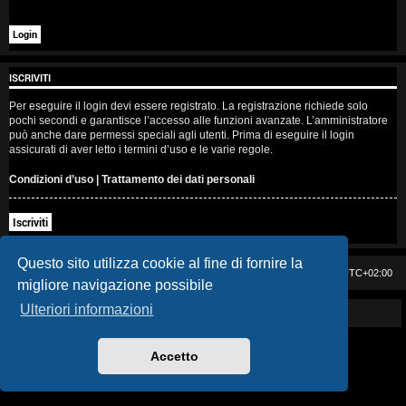
i
s
e
ISCRIVITI
n
Per eseguire il login devi essere registrato. La registrazione richiede solo
pochi secondi e garantisce l’accesso alle funzioni avanzate. L’amministratore
z
può anche dare permessi speciali agli utenti. Prima di eseguire il login
assicurati di aver letto i termini d’uso e le varie regole.
a
Condizioni d’uso
|
Trattamento dei dati personali
r
Iscriviti
i
s
Questo sito utilizza cookie al fine di fornire la
Casa DAG
Cancella cookie
Tutti gli orari sono
UTC+02:00
migliore navigazione possibile
p
Ulteriori informazioni
Powered by GIGI D'AGOSTINO
o
s
Accetto
t