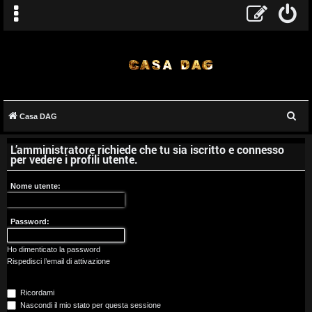
C
Casa DAG
A
e
L’amministratore richiede che tu sia iscritto e connesso
r
r
per vedere i profili utente.
c
g
a
Nome utente:
o
Password:
m
e
Ho dimenticato la password
Rispedisci l’email di attivazione
n
Ricordami
t
Nascondi il mio stato per questa sessione