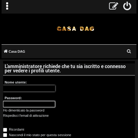
C
Casa DAG
A
e
L’amministratore richiede che tu sia iscritto e connesso
r
r
per vedere i profili utente.
c
g
a
Nome utente:
o
Password:
m
e
Ho dimenticato la password
Rispedisci l’email di attivazione
n
Ricordami
t
Nascondi il mio stato per questa sessione