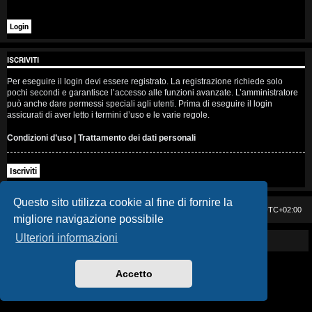
i
s
e
ISCRIVITI
n
Per eseguire il login devi essere registrato. La registrazione richiede solo
pochi secondi e garantisce l’accesso alle funzioni avanzate. L’amministratore
z
può anche dare permessi speciali agli utenti. Prima di eseguire il login
assicurati di aver letto i termini d’uso e le varie regole.
a
Condizioni d’uso
|
Trattamento dei dati personali
r
Iscriviti
i
s
Questo sito utilizza cookie al fine di fornire la
Casa DAG
Cancella cookie
Tutti gli orari sono
UTC+02:00
migliore navigazione possibile
p
Ulteriori informazioni
Powered by GIGI D'AGOSTINO
o
s
Accetto
t