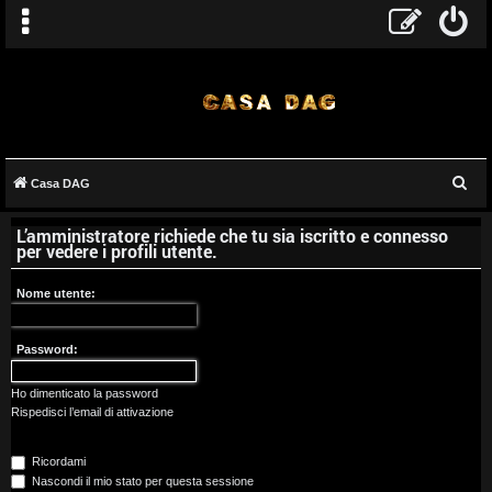
C
Casa DAG
A
e
L’amministratore richiede che tu sia iscritto e connesso
r
r
per vedere i profili utente.
c
g
a
Nome utente:
o
Password:
m
e
Ho dimenticato la password
Rispedisci l’email di attivazione
n
Ricordami
t
Nascondi il mio stato per questa sessione