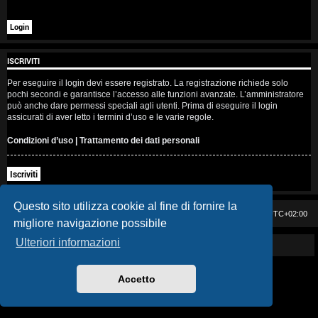
i
s
e
ISCRIVITI
n
Per eseguire il login devi essere registrato. La registrazione richiede solo
pochi secondi e garantisce l’accesso alle funzioni avanzate. L’amministratore
z
può anche dare permessi speciali agli utenti. Prima di eseguire il login
assicurati di aver letto i termini d’uso e le varie regole.
a
Condizioni d’uso
|
Trattamento dei dati personali
r
Iscriviti
i
s
Questo sito utilizza cookie al fine di fornire la
Casa DAG
Cancella cookie
Tutti gli orari sono
UTC+02:00
migliore navigazione possibile
p
Ulteriori informazioni
Powered by GIGI D'AGOSTINO
o
s
Accetto
t