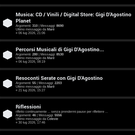
e
n
Musica: CD / Vinili / Digital Store: Gigi D’Agostino
Planet
t
Argomenti:
310
| Messaggi:
8690
Ultimo messaggio da
Marè
i
« 06 lug 2026, 21:06
s
Percorsi Musicali di Gigi D'Agostino...
e
Argomenti:
280
| Messaggi:
8530
Ultimo messaggio da
Marè
n
« 06 lug 2026, 08:19
z
Resoconti Serate con Gigi D'Agostino
a
Argomenti:
55
| Messaggi:
2203
Ultimo messaggio da
Marè
« 21 lug 2026, 15:27
r
i
Riflessioni
rifletto continuamente ... senza prendermi pause per riflettere ...
s
Argomenti:
46
| Messaggi:
5556
Ultimo messaggio da
Celeste
p
« 30 lug 2026, 17:46