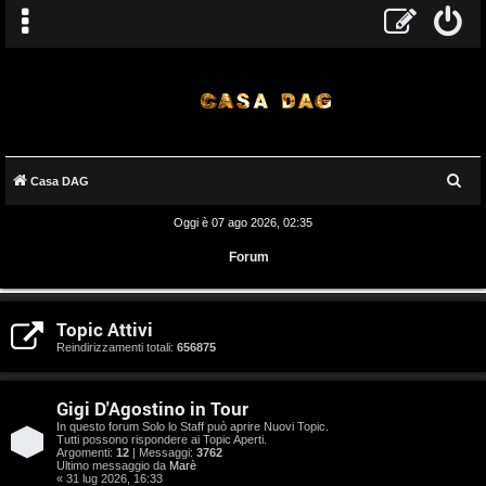
C
Casa DAG
e
Oggi è 07 ago 2026, 02:35
r
Forum
c
a
A
Topic Attivi
r
Reindirizzamenti totali:
656875
g
Gigi D'Agostino in Tour
o
In questo forum Solo lo Staff può aprire Nuovi Topic.
Tutti possono rispondere ai Topic Aperti.
m
Argomenti:
12
| Messaggi:
3762
Ultimo messaggio da
Marè
« 31 lug 2026, 16:33