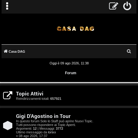
C
Casa DAG
e
Oggi è 09 ago 2026, 11:38
r
Forum
c
a
A
Topic Attivi
r
Reindirizzamenti totali:
657921
g
Gigi D'Agostino in Tour
o
In questo forum Solo lo Staff può aprire Nuovi Topic.
Tutti possono rispondere ai Topic Aperti.
m
Argomenti:
12
| Messaggi:
3772
Ultimo messaggio da
lorixx
« 08 ago 2026, 17:37