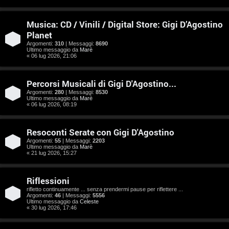
e
n
Musica: CD / Vinili / Digital Store: Gigi D’Agostino
Planet
t
Argomenti:
310
| Messaggi:
8690
Ultimo messaggio da
Marè
i
« 06 lug 2026, 21:06
s
Percorsi Musicali di Gigi D'Agostino...
e
Argomenti:
280
| Messaggi:
8530
Ultimo messaggio da
Marè
n
« 06 lug 2026, 08:19
z
Resoconti Serate con Gigi D'Agostino
a
Argomenti:
55
| Messaggi:
2203
Ultimo messaggio da
Marè
« 21 lug 2026, 15:27
r
i
Riflessioni
rifletto continuamente ... senza prendermi pause per riflettere ...
s
Argomenti:
46
| Messaggi:
5556
Ultimo messaggio da
Celeste
p
« 30 lug 2026, 17:46