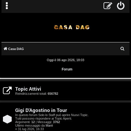
C
Casa DAG
e
Oggi è 06 ago 2026, 18:03
r
Forum
c
a
A
Topic Attivi
r
Reindirizzamenti totali:
656782
g
Gigi D'Agostino in Tour
o
In questo forum Solo lo Staff può aprire Nuovi Topic.
Tutti possono rispondere ai Topic Aperti.
m
Argomenti:
12
| Messaggi:
3762
Ultimo messaggio da
Marè
« 31 lug 2026, 16:33