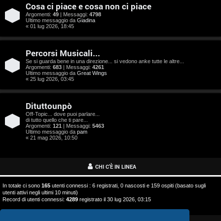
o
Cosa ci piace e cosa non ci piace
s
Argomenti:
49
| Messaggi:
4798
Ultimo messaggio da
Giadina
« 01 lug 2026, 18:45
t
a
Percorsi Musicali...
Se si guarda bene in una direzione... si vedono anke tutte le altre...
Argomenti:
683
| Messaggi:
4261
Ultimo messaggio da
Great Wings
« 25 lug 2026, 03:45
A
Dituttounpò
r
Off-Topic... dove puoi parlare...
di tutto quello che ti pare...
g
Argomenti:
121
| Messaggi:
5463
Ultimo messaggio da
pam
o
« 21 mag 2026, 10:50
m
CHI C’È IN LINEA
e
In totale ci sono
165
utenti connessi : 6 registrati, 0 nascosti e 159 ospiti (basato sugli
n
utenti attivi negli ultimi 10 minuti)
Record di utenti connessi:
4289
registrato il 30 lug 2026, 03:15
t