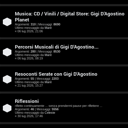
e
n
Musica: CD / Vinili / Digital Store: Gigi D’Agostino
Planet
t
Argomenti:
310
| Messaggi:
8690
Ultimo messaggio da
Marè
i
« 06 lug 2026, 21:06
s
Percorsi Musicali di Gigi D'Agostino...
e
Argomenti:
280
| Messaggi:
8530
Ultimo messaggio da
Marè
n
« 06 lug 2026, 08:19
z
Resoconti Serate con Gigi D'Agostino
a
Argomenti:
55
| Messaggi:
2203
Ultimo messaggio da
Marè
« 21 lug 2026, 15:27
r
i
Riflessioni
rifletto continuamente ... senza prendermi pause per riflettere ...
s
Argomenti:
46
| Messaggi:
5556
Ultimo messaggio da
Celeste
p
« 30 lug 2026, 17:46