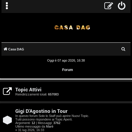
C
Casa DAG
e
Oggi è 07 ago 2026, 16:38
r
Forum
c
a
A
Topic Attivi
r
Reindirizzamenti totali:
657083
g
Gigi D'Agostino in Tour
o
In questo forum Solo lo Staff può aprire Nuovi Topic.
Tutti possono rispondere ai Topic Aperti.
m
Argomenti:
12
| Messaggi:
3762
Ultimo messaggio da
Marè
« 31 lug 2026, 16:33