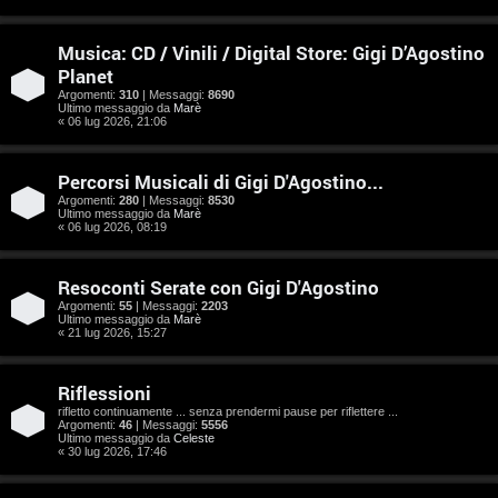
e
n
Musica: CD / Vinili / Digital Store: Gigi D’Agostino
Planet
t
Argomenti:
310
| Messaggi:
8690
Ultimo messaggio da
Marè
i
« 06 lug 2026, 21:06
s
Percorsi Musicali di Gigi D'Agostino...
e
Argomenti:
280
| Messaggi:
8530
Ultimo messaggio da
Marè
n
« 06 lug 2026, 08:19
z
Resoconti Serate con Gigi D'Agostino
a
Argomenti:
55
| Messaggi:
2203
Ultimo messaggio da
Marè
« 21 lug 2026, 15:27
r
i
Riflessioni
rifletto continuamente ... senza prendermi pause per riflettere ...
s
Argomenti:
46
| Messaggi:
5556
Ultimo messaggio da
Celeste
p
« 30 lug 2026, 17:46