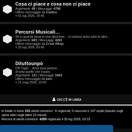
o
Cosa ci piace e cosa non ci piace
s
Argomenti:
49
| Messaggi:
4798
Ultimo messaggio da
Giadina
« 01 lug 2026, 18:45
t
a
Percorsi Musicali...
Se si guarda bene in una direzione... si vedono anke tutte le altre...
Argomenti:
683
| Messaggi:
4261
Ultimo messaggio da
Great Wings
« 25 lug 2026, 03:45
A
Dituttounpò
r
Off-Topic... dove puoi parlare...
di tutto quello che ti pare...
g
Argomenti:
121
| Messaggi:
5463
Ultimo messaggio da
pam
o
« 21 mag 2026, 10:50
m
CHI C’È IN LINEA
e
In totale ci sono
153
utenti connessi : 6 registrati, 0 nascosti e 147 ospiti (basato sugli
n
utenti attivi negli ultimi 10 minuti)
Record di utenti connessi:
4289
registrato il 30 lug 2026, 03:15
t