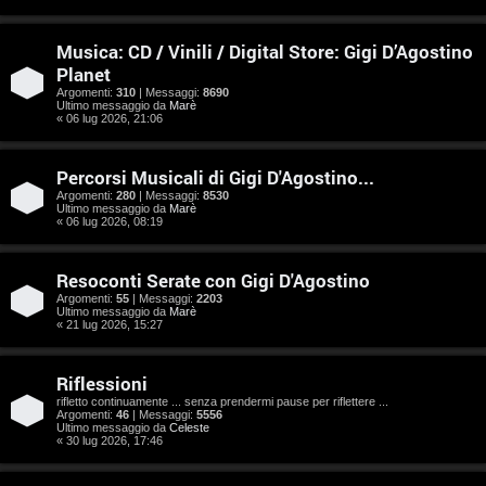
e
n
Musica: CD / Vinili / Digital Store: Gigi D’Agostino
Planet
t
Argomenti:
310
| Messaggi:
8690
Ultimo messaggio da
Marè
i
« 06 lug 2026, 21:06
s
Percorsi Musicali di Gigi D'Agostino...
e
Argomenti:
280
| Messaggi:
8530
Ultimo messaggio da
Marè
n
« 06 lug 2026, 08:19
z
Resoconti Serate con Gigi D'Agostino
a
Argomenti:
55
| Messaggi:
2203
Ultimo messaggio da
Marè
« 21 lug 2026, 15:27
r
i
Riflessioni
rifletto continuamente ... senza prendermi pause per riflettere ...
s
Argomenti:
46
| Messaggi:
5556
Ultimo messaggio da
Celeste
p
« 30 lug 2026, 17:46