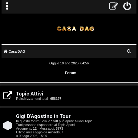
C
Casa DAG
e
Oggi è 10 ago 2026, 04:56
r
Forum
c
a
A
Topic Attivi
r
Reindirizzamenti totali:
658197
g
Gigi D'Agostino in Tour
o
In questo forum Solo lo Staff può aprire Nuovi Topic.
Tutti possono rispondere ai Topic Aperti.
m
Argomenti:
12
| Messaggi:
3773
Ultimo messaggio da
mihaela87
« 09 ago 2026, 15:07