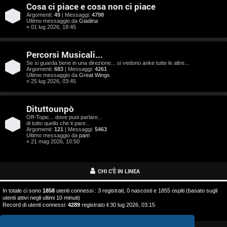
o
Cosa ci piace e cosa non ci piace
s
Argomenti:
49
| Messaggi:
4798
Ultimo messaggio da
Giadina
« 01 lug 2026, 18:45
t
a
Percorsi Musicali...
Se si guarda bene in una direzione... si vedono anke tutte le altre...
Argomenti:
683
| Messaggi:
4261
Ultimo messaggio da
Great Wings
« 25 lug 2026, 03:45
A
Dituttounpò
r
Off-Topic... dove puoi parlare...
di tutto quello che ti pare...
g
Argomenti:
121
| Messaggi:
5463
Ultimo messaggio da
pam
o
« 21 mag 2026, 10:50
m
CHI C’È IN LINEA
e
In totale ci sono
1858
utenti connessi : 3 registrati, 0 nascosti e 1855 ospiti (basato sugli
n
utenti attivi negli ultimi 10 minuti)
Record di utenti connessi:
4289
registrato il 30 lug 2026, 03:15
t