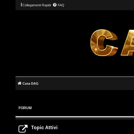
Collegamenti Rapidi
FAQ
Casa DAG
L
o
g
FORUM
i
n
Topic Attivi