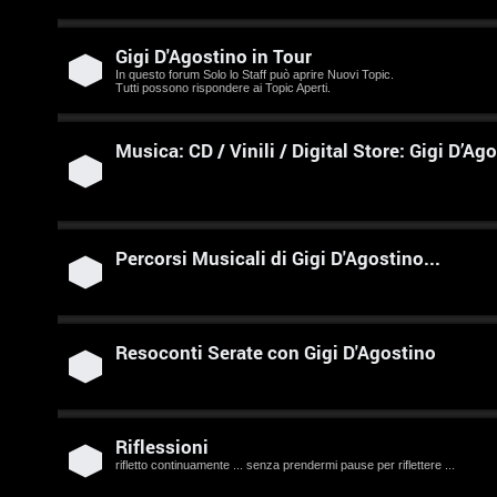
Gigi D'Agostino in Tour
I
In questo forum Solo lo Staff può aprire Nuovi Topic.
Tutti possono rispondere ai Topic Aperti.
s
c
Musica: CD / Vinili / Digital Store: Gigi D’Ag
r
i
v
Percorsi Musicali di Gigi D'Agostino...
i
t
Resoconti Serate con Gigi D'Agostino
i
Riflessioni
A
rifletto continuamente ... senza prendermi pause per riflettere ...