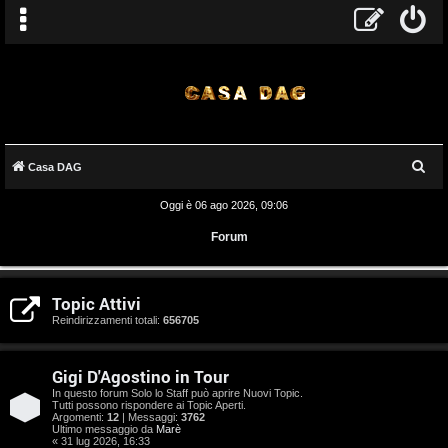
C
Casa DAG
e
Oggi è 06 ago 2026, 09:06
r
Forum
c
a
A
Topic Attivi
r
Reindirizzamenti totali:
656705
g
Gigi D'Agostino in Tour
o
In questo forum Solo lo Staff può aprire Nuovi Topic.
Tutti possono rispondere ai Topic Aperti.
m
Argomenti:
12
| Messaggi:
3762
Ultimo messaggio da
Marè
« 31 lug 2026, 16:33