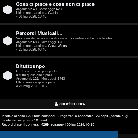
o
Cosa ci piace e cosa non ci piace
s
Argomenti:
49
| Messaggi:
4798
Ultimo messaggio da
Giadina
« 01 lug 2026, 18:45
t
a
Percorsi Musicali...
Se si guarda bene in una direzione... si vedono anke tutte le altre...
Argomenti:
683
| Messaggi:
4261
Ultimo messaggio da
Great Wings
« 25 lug 2026, 03:45
A
Dituttounpò
r
Off-Topic... dove puoi parlare...
di tutto quello che ti pare...
g
Argomenti:
121
| Messaggi:
5463
Ultimo messaggio da
pam
o
« 21 mag 2026, 10:50
m
CHI C’È IN LINEA
e
In totale ci sono
125
utenti connessi : 2 registrati, 0 nascosti e 123 ospiti (basato sugli
n
utenti attivi negli ultimi 10 minuti)
Record di utenti connessi:
4289
registrato il 30 lug 2026, 03:15
t