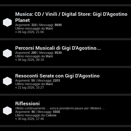
e
n
Musica: CD / Vinili / Digital Store: Gigi D’Agostino
Planet
t
Argomenti:
310
| Messaggi:
8690
Ultimo messaggio da
Marè
i
« 06 lug 2026, 21:06
s
Percorsi Musicali di Gigi D'Agostino...
e
Argomenti:
280
| Messaggi:
8530
Ultimo messaggio da
Marè
n
« 06 lug 2026, 08:19
z
Resoconti Serate con Gigi D'Agostino
a
Argomenti:
55
| Messaggi:
2203
Ultimo messaggio da
Marè
« 21 lug 2026, 15:27
r
i
Riflessioni
rifletto continuamente ... senza prendermi pause per riflettere ...
s
Argomenti:
46
| Messaggi:
5556
Ultimo messaggio da
Celeste
p
« 30 lug 2026, 17:46