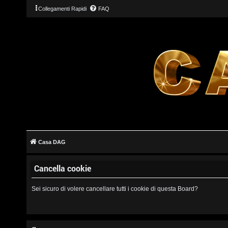
Collegamenti Rapidi
FAQ
L
o
g
Casa DAG
i
Cancella cookie
n
Sei sicuro di volere cancellare tutti i cookie di questa Board?
I