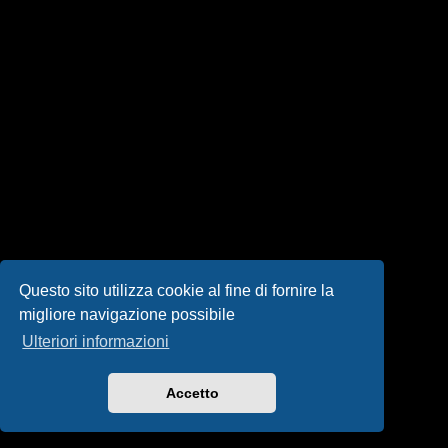
i
s
e
n
z
a
r
i
s
Questo sito utilizza cookie al fine di fornire la
migliore navigazione possibile
p
Ulteriori informazioni
o
s
Accetto
t