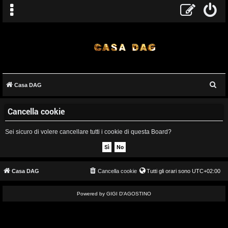
C
Casa DAG
A
e
Cancella cookie
r
r
c
g
Sei sicuro di volere cancellare tutti i cookie di questa Board?
a
o
m
Casa DAG
Cancella cookie
Tutti gli orari sono
UTC+02:00
e
Powered by GIGI D'AGOSTINO
n
t