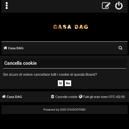
C
Casa DAG
A
e
Cancella cookie
r
r
c
g
Sei sicuro di volere cancellare tutti i cookie di questa Board?
a
o
m
Casa DAG
Cancella cookie
Tutti gli orari sono
UTC+02:00
e
Powered by GIGI D'AGOSTINO
n
t