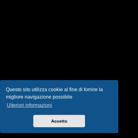
i
s
e
n
z
a
r
i
s
Questo sito utilizza cookie al fine di fornire la
migliore navigazione possibile
p
Ulteriori informazioni
o
s
Accetto
t