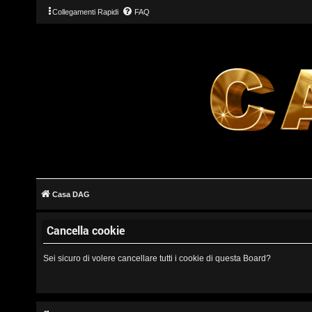
Collegamenti Rapidi
FAQ
L
o
g
Casa DAG
i
Cancella cookie
n
Sei sicuro di volere cancellare tutti i cookie di questa Board?
I