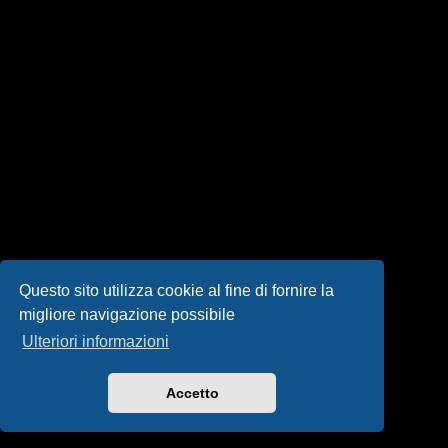
i
s
e
n
z
a
r
i
s
Questo sito utilizza cookie al fine di fornire la
migliore navigazione possibile
p
Ulteriori informazioni
o
s
Accetto
t