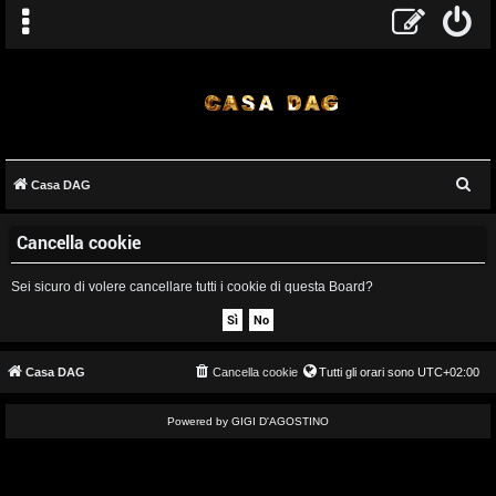
C
Casa DAG
A
e
Cancella cookie
r
r
c
g
Sei sicuro di volere cancellare tutti i cookie di questa Board?
a
o
m
Casa DAG
Cancella cookie
Tutti gli orari sono
UTC+02:00
e
Powered by GIGI D'AGOSTINO
n
t