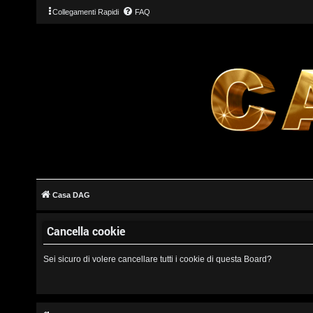
Collegamenti Rapidi
FAQ
L
o
g
Casa DAG
i
Cancella cookie
n
Sei sicuro di volere cancellare tutti i cookie di questa Board?
I