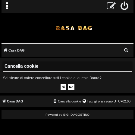
C
Casa DAG
A
e
Cancella cookie
r
r
c
g
Sei sicuro di volere cancellare tutti i cookie di questa Board?
a
o
m
Casa DAG
Cancella cookie
Tutti gli orari sono
UTC+02:00
e
Powered by GIGI D'AGOSTINO
n
t