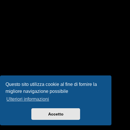
i
s
e
n
z
a
r
i
s
Questo sito utilizza cookie al fine di fornire la
migliore navigazione possibile
p
Ulteriori informazioni
o
s
Accetto
t