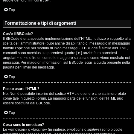
regole del forum in cui ti trovi.
A
Top
g
Formattazione e tipi di argomenti
o
Cos’è il BBCode?
s
Il BBCode è una speciale implementazione dell’HTML; l’utilizzo è soggetto alla
scelta dell’amministratore (puoi anche disabilitarlo di messaggio in messaggio
t
tramite l’opzione nel modulo di invio messaggi). Il BBCode è simile all’HTML, i
comandi sono racchiusi tra parentesi quadre [ e ] anziché tra parentesi
i
angolari < e > e offre un controllo maggiore su cosa e come viene mostrato nei
messaggi. Per maggiori informazioni sul BBCode leggi la guida presente nella
pagina per l’invio dei messaggi.
n
Top
o
Posso usare l’HTML?
R
No. Non è possibile inserire del codice HTML e ottenere che sia interpretato
come tale in questo Forum. La maggior parte delle funzioni dell’HTML può
i
essere sostituita dal BBCode.
Top
f
l
Cosa sono le emoticon?
Le «emoticon» o «faccine» (in inglese,
emoticons
o
smileys
) sono piccole