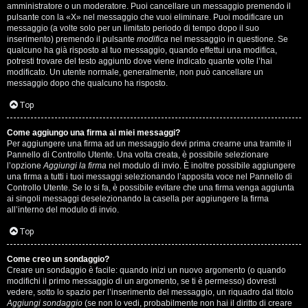
s
amministratore o un moderatore. Puoi cancellare un messaggio premendo il
pulsante con la «X» nel messaggio che vuoi eliminare. Puoi modificare un
i
messaggio (a volte solo per un limitato periodo di tempo dopo il suo
inserimento) premendo il pulsante
modifica
nel messaggio in questione. Se
M
qualcuno ha già risposto al tuo messaggio, quando effettui una modifica,
potresti trovare del testo aggiunto dove viene indicato quante volte l’hai
u
modificato. Un utente normale, generalmente, non può cancellare un
messaggio dopo che qualcuno ha risposto.
s
Top
i
Come aggiungo una firma ai miei messaggi?
c
Per aggiungere una firma ad un messaggio devi prima crearne una tramite il
Pannello di Controllo Utente. Una volta creata, è possibile selezionare
a
l’opzione
Aggiungi la firma
nel modulo di invio. È inoltre possibile aggiungere
una firma a tutti i tuoi messaggi selezionando l’apposita voce nel Pannello di
l
Controllo Utente. Se lo si fa, è possibile evitare che una firma venga aggiunta
ai singoli messaggi deselezionando la casella per aggiungere la firma
i
all’interno del modulo di invio.
d
Top
i
Come creo un sondaggio?
Creare un sondaggio è facile: quando inizi un nuovo argomento (o quando
G
modifichi il primo messaggio di un argomento, se ti è permesso) dovresti
vedere, sotto lo spazio per l’inserimento del messaggio, un riquadro dal titolo
Aggiungi sondaggio
(se non lo vedi, probabilmente non hai il diritto di creare