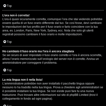
D
Q
Top
i
L’ora non è corretta!
g
L’ora è quasi sicuramente corretta, comunque l’ora che stai vedendo potrebbe
essere quella di un fuso orario differente dal tuo. Se così fosse, devi cambiare
i
le impostazioni del tuo profilo per il fuso orario e farlo coincidere con la tua
area, es. London, Paris, New York, Sydney, ecc. Nota che solo gli utenti
t
registrati possono cambiare il fuso orario e molte impostazioni.
a
Top
l
Ho cambiato il fuso orario ma l’ora è ancora sbagliata
Se sei sicuro di aver impostato il fuso orario corretto e l’ora è ancora scorretta,
S
allora l’orario memorizzato sull’orologio del server non è corretto. Avvisa un
amministratore per correggere il problema.
t
Top
o
La mia lingua non è nella lista!
r
L’amministratore potrebbe non aver installato il pacchetto lingua oppure
nessuno lo ha tradotto nella tua lingua. Prova a chiedere agli amministratori se
e
è possibile installare la tua lingua. Se non esiste puoi fare tu una nuova
traduzione. Puoi trovare altre informazioni sul sito di phpBB Limited (trovi il
:
collegamento in fondo ad ogni pagina).