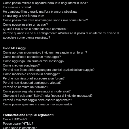
Come posso evitare di apparire nella lista degli utenti in linea?
L’ora non è corretta!
Ho cambiato il fuso orario ma l’ora è ancora sbagliata
La mia lingua non è nella lista!
Come posso mostrare un’immagine sotto il mio nome utente?
Come posso inserire un avatar?
Qual è il mio livello e come faccio a cambiarlo?
Perché quando clicco sul collegamento all’indirizzo di posta di un utente mi chiede di
accedere come utente registrato?
Invio Messaggi
Come apro un argomento o invio un messaggio in un forum?
Come modifico o cancello un messaggio?
Come aggiungo una firma ai miei messaggi?
Come creo un sondaggio?
Perché non è possibile aggiungere ulteriori opzioni del sondaggio?
Come modifico o cancello un sondaggio?
Perché non riesco ad accedere a un forum?
Perché non riesco ad aggiungere allegati?
Perché ho ricevuto un richiamo?
Come posso segnalare messaggi ai moderatori?
Che cos’è il pulsante “Salva” nella finestra di invio dei messaggi?
Perché il mio messaggio deve essere approvato?
Come posso spostare in cima un mio argomento?
Formattazione e tipi di argomenti
Cos’è il BBCode?
Posso usare l’HTML?
Cosa sono le emoticon?