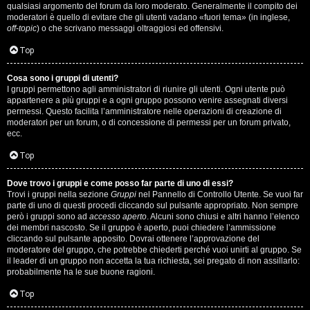
qualsiasi argomento del forum da loro moderato. Generalmente il compito dei
s
moderatori è quello di evitare che gli utenti vadano «fuori tema» (in inglese,
off-topic
) o che scrivano messaggi oltraggiosi ed offensivi.
i
Top
M
Cosa sono i gruppi di utenti?
u
I gruppi permettono agli amministratori di riunire gli utenti. Ogni utente può
appartenere a più gruppi e a ogni gruppo possono venire assegnati diversi
s
permessi. Questo facilita l’amministratore nelle operazioni di creazione di
moderatori per un forum, o di concessione di permessi per un forum privato,
i
ecc.
c
Top
a
Dove trovo i gruppi e come posso far parte di uno di essi?
Trovi i gruppi nella sezione
Gruppi
nel Pannello di Controllo Utente. Se vuoi far
l
parte di uno di questi procedi cliccando sul pulsante appropriato. Non sempre
però i gruppi sono ad
accesso aperto
. Alcuni sono chiusi e altri hanno l’elenco
i
dei membri nascosto. Se il gruppo è aperto, puoi chiedere l’ammissione
cliccando sul pulsante apposito. Dovrai ottenere l’approvazione del
.
moderatore del gruppo, che potrebbe chiederti perché vuoi unirti al gruppo. Se
il leader di un gruppo non accetta la tua richiesta, sei pregato di non assillarlo:
.
probabilmente ha le sue buone ragioni.
.
Top