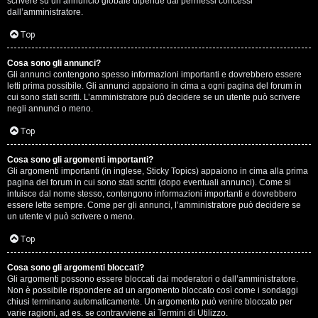
scrivere su un annuncio globale dipende dai permessi concessi
p
dall’amministratore.
i
Top
a
Cosa sono gli annunci?
Gli annunci contengono spesso informazioni importanti e dovrebbero essere
c
letti prima possibile. Gli annunci appaiono in cima a ogni pagina del forum in
cui sono stati scritti. L’amministratore può decidere se un utente può scrivere
e
negli annunci o meno.
e
Top
c
Cosa sono gli argomenti importanti?
Gli argomenti importanti (in inglese, Sticky Topics) appaiono in cima alla prima
o
pagina del forum in cui sono stati scritti (dopo eventuali annunci). Come si
intuisce dal nome stesso, contengono informazioni importanti e dovrebbero
s
essere lette sempre. Come per gli annunci, l’amministratore può decidere se
un utente vi può scrivere o meno.
a
Top
n
Cosa sono gli argomenti bloccati?
o
Gli argomenti possono essere bloccati dai moderatori o dall’amministratore.
Non è possibile rispondere ad un argomento bloccato così come i sondaggi
n
chiusi terminano automaticamente. Un argomento può venire bloccato per
varie ragioni, ad es. se contravviene ai Termini di Utilizzo.