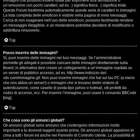
e
immagini che possono essere usate per esprimere una sensazione o
un’emozione con pochi caratteri; ad es. :) significa felice, :( significa triste.
s
Questo Forum trasforma automaticamente queste serie di caratteri in immagini.
La lista completa delle emoticon è visibile nella pagina di invio messaggi.
Cerca di non esagerare nell’uso delle emoticon, possono facilmente rendere
s
un messaggio illeggibile, e un moderatore potrebbe decidere di modificarlo o
addirittura rimuoverlo.
i
Top
o
n
Posso inserire delle immagini?
Sì, puoi inserire delle immagini nei tuoi messaggi. Se l’amministratore
permette gli allegati è possibile caricare delle immagini direttamente sulla
i
Board; in alternativa devi creare un collegamento a un’immagine ospitata su
un server di pubblico accesso, ad es. http://www.indirizzo-del-
sito.com/immagine.gif. Non puoi inserire immagini che hai sul tuo PC (a meno
C
che non abbia un server!) o immagini che si trovano dietro sistemi di
autenticazione, come caselle di posta tipo yahoo o hotmail, siti protetti da
o
codici di accesso, ecc. Per inserire l’immagine, puoi usare il comando BBCode
[img].
s
Top
a
Che cosa sono gli annunci globali?
c
Gli annunci globali sono annunci che contengono informazioni molto
importanti e tu dovresti leggerli quanto prima. Gli annunci globali appaiono in
i
cima a tutti i forum ed anche nel Pannello di Controllo Utente. La possibilità di