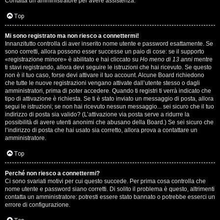
Contatta un amministratore per avere assistenza.
s
i
Top
e
G
Mi sono registrato ma non riesco a connettermi!
n
Innanzitutto controlla di aver inserito nome utente e password esattamente. Se
i
sono corretti, allora possono esser successe un paio di cose: se il supporto
z
«registrazione minore» è abilitato e hai cliccato su
Ho meno di 13 anni
mentre
g
ti stavi registrando, allora devi seguire le istruzioni che hai ricevuto. Se questo
non è il tuo caso, forse devi attivare il tuo account. Alcune Board richiedono
a
che tutte le nuove registrazioni vengano attivate dall’utente stesso o dagli
i
amministratori, prima di poter accedere. Quando ti registri ti verrà indicato che
r
tipo di attivazione è richiesta. Se ti è stato inviato un messaggio di posta, allora
D
segui le istruzioni; se non hai ricevuto nessun messaggio... sei sicuro che il tuo
i
indirizzo di posta sia valido? (L’attivazione via posta serve a ridurre la
'
possibilità di avere utenti anonimi che abusano della Board.) Se sei sicuro che
s
l’indirizzo di posta che hai usato sia corretto, allora prova a contattare un
A
amministratore.
p
g
Top
o
o
Perché non riesco a connettermi?
s
Ci sono svariati motivi per cui questo succede. Per prima cosa controlla che
s
nome utente e password siano corretti. Di solito il problema è questo, altrimenti
t
contatta un amministratore: potresti essere stato bannato o potrebbe esserci un
t
errore di configurazione.
a