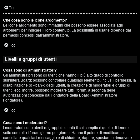
c
Top
i
Che cosa sono le icone argomento?
p
Le icone argomento sono immagini che possono essere associate agli
argomenti per indicare il loro contenuto. La possibilità di usarle dipende dai
i
permessi concessi dall’amministratore.
a
Top
c
Livelli e gruppi di utenti
e
Cosa sono gli amministratori?
Gli amministratori sono gli utenti che hanno il più alto grado di controllo
P
sull’intera Board; possono controllare qualsiasi elemento, inclusi i permessi, la
disabilitazione (o «ban») degli utenti, la creazione di moderatori e gruppi di
utenti, ecc. Inoltre, possono moderare tutti i forum, a seconda delle
e
autorizzazioni concesse dal Fondatore della Board (Amministratore
Fondatore).
r
Top
c
o
Cosa sono i moderatori?
I moderatori sono utenti (o gruppi di utenti) il cui compito è quello di tenere
sotto controllo i forum giorno per giorno. Hanno il potere di modificare o
r
cancellare qualsiasi messaggio e di chiudere, riaprire, spostare o rimuovere