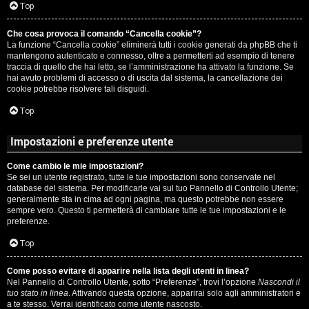
c
Top
i
a
Che cosa provoca il comando “Cancella cookie”?
v
La funzione “Cancella cookie” eliminerà tutti i cookie generati da phpBB che ti
:
mantengono autenticato e connesso, oltre a permetterti ad esempio di tenere
i
traccia di quello che hai letto, se l’amministrazione ha attivato la funzione. Se
C
hai avuto problemi di accesso o di uscita dal sistema, la cancellazione dei
cookie potrebbe risolvere tali disguidi.
D
Top
C
/
Impostazioni e preferenze utente
e
V
Come cambio le mie impostazioni?
r
i
Se sei un utente registrato, tutte le tue impostazioni sono conservate nel
database del sistema. Per modificarle vai sul tuo Pannello di Controllo Utente;
c
n
generalmente sta in cima ad ogni pagina, ma questo potrebbe non essere
sempre vero. Questo ti permetterà di cambiare tutte le tue impostazioni e le
a
i
preferenze.
l
Top
i
Come posso evitare di apparire nella lista degli utenti in linea?
F
Nel Pannello di Controllo Utente, sotto “Preferenze”, trovi l’opzione
Nascondi il
/
tuo stato in linea
. Attivando questa opzione, apparirai solo agli amministratori e
A
a te stesso. Verrai identificato come utente nascosto.