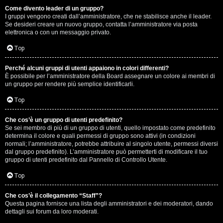
Come divento leader di un gruppo?
D
I gruppi vengono creati dall’amministratore, che ne stabilisce anche il leader.
Se desideri creare un nuovo gruppo, contatta l’amministratore via posta
i
elettronica o con un messaggio privato.
t
Top
u
Perché alcuni gruppi di utenti appaiono in colori differenti?
È possibile per l’amministratore della Board assegnare un colore ai membri di
t
un gruppo per rendere più semplice identificarli.
t
Top
o
Che cos’è un gruppo di utenti predefinito?
Se sei membro di più di un gruppo di utenti, quello impostato come predefinito
u
determina il colore e quali permessi di gruppo sono attivi (in condizioni
normali; l’amministratore, potrebbe attribuire al singolo utente, permessi diversi
n
dal gruppo predefinito). L’amministratore può permetterti di modificare il tuo
gruppo di utenti predefinito dal Pannello di Controllo Utente.
p
Top
ò
Che cos’è il collegamento “Staff”?
Questa pagina fornisce una lista degli amministratori e dei moderatori, dando
dettagli sui forum da loro moderati.