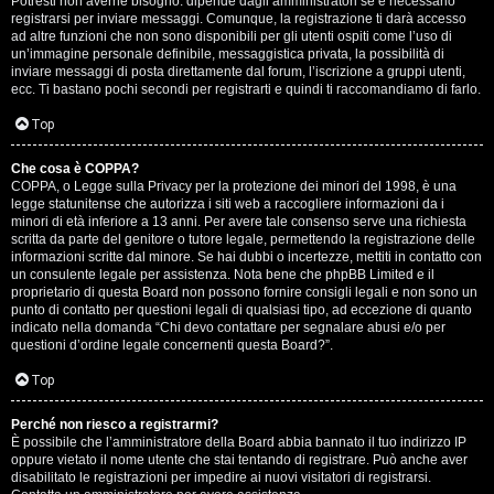
Potresti non averne bisogno: dipende dagli amministratori se è necessario
registrarsi per inviare messaggi. Comunque, la registrazione ti darà accesso
ad altre funzioni che non sono disponibili per gli utenti ospiti come l’uso di
un’immagine personale definibile, messaggistica privata, la possibilità di
inviare messaggi di posta direttamente dal forum, l’iscrizione a gruppi utenti,
ecc. Ti bastano pochi secondi per registrarti e quindi ti raccomandiamo di farlo.
Top
T
Che cosa è COPPA?
A
o
COPPA, o Legge sulla Privacy per la protezione dei minori del 1998, è una
legge statunitense che autorizza i siti web a raccogliere informazioni da i
r
p
minori di età inferiore a 13 anni. Per avere tale consenso serve una richiesta
scritta da parte del genitore o tutore legale, permettendo la registrazione delle
g
i
informazioni scritte dal minore. Se hai dubbi o incertezze, mettiti in contatto con
un consulente legale per assistenza. Nota bene che phpBB Limited e il
o
c
proprietario di questa Board non possono fornire consigli legali e non sono un
punto di contatto per questioni legali di qualsiasi tipo, ad eccezione di quanto
m
A
indicato nella domanda “Chi devo contattare per segnalare abusi e/o per
questioni d’ordine legale concernenti questa Board?”.
e
t
Top
n
t
Perché non riesco a registrarmi?
t
i
È possibile che l’amministratore della Board abbia bannato il tuo indirizzo IP
oppure vietato il nome utente che stai tentando di registrare. Può anche aver
i
v
disabilitato le registrazioni per impedire ai nuovi visitatori di registrarsi.