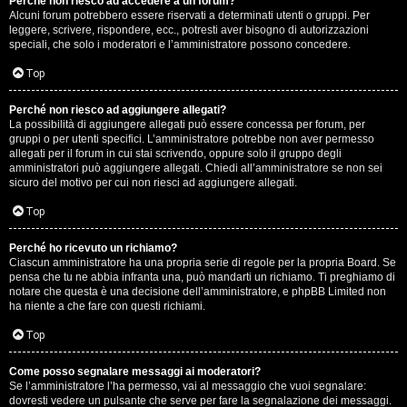
Perché non riesco ad accedere a un forum?
Alcuni forum potrebbero essere riservati a determinati utenti o gruppi. Per
.
leggere, scrivere, rispondere, ecc., potresti aver bisogno di autorizzazioni
speciali, che solo i moderatori e l’amministratore possono concedere.
.
Top
R
Perché non riesco ad aggiungere allegati?
e
La possibilità di aggiungere allegati può essere concessa per forum, per
gruppi o per utenti specifici. L’amministratore potrebbe non aver permesso
allegati per il forum in cui stai scrivendo, oppure solo il gruppo degli
s
amministratori può aggiungere allegati. Chiedi all’amministratore se non sei
sicuro del motivo per cui non riesci ad aggiungere allegati.
o
Top
c
o
Perché ho ricevuto un richiamo?
Ciascun amministratore ha una propria serie di regole per la propria Board. Se
pensa che tu ne abbia infranta una, può mandarti un richiamo. Ti preghiamo di
n
notare che questa è una decisione dell’amministratore, e phpBB Limited non
ha niente a che fare con questi richiami.
t
Top
i
S
Come posso segnalare messaggi ai moderatori?
Se l’amministratore l’ha permesso, vai al messaggio che vuoi segnalare:
dovresti vedere un pulsante che serve per fare la segnalazione dei messaggi.