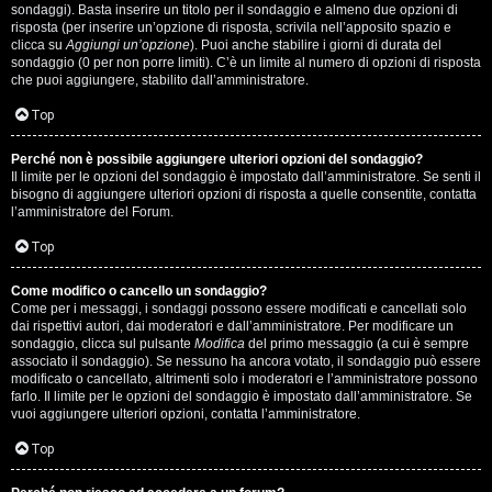
i
sondaggi). Basta inserire un titolo per il sondaggio e almeno due opzioni di
g
risposta (per inserire un’opzione di risposta, scrivila nell’apposito spazio e
clicca su
Aggiungi un’opzione
). Puoi anche stabilire i giorni di durata del
sondaggio (0 per non porre limiti). C’è un limite al numero di opzioni di risposta
i
che puoi aggiungere, stabilito dall’amministratore.
D
Top
'
Perché non è possibile aggiungere ulteriori opzioni del sondaggio?
A
Il limite per le opzioni del sondaggio è impostato dall’amministratore. Se senti il
bisogno di aggiungere ulteriori opzioni di risposta a quelle consentite, contatta
l’amministratore del Forum.
g
Top
o
s
Come modifico o cancello un sondaggio?
Come per i messaggi, i sondaggi possono essere modificati e cancellati solo
t
dai rispettivi autori, dai moderatori e dall’amministratore. Per modificare un
sondaggio, clicca sul pulsante
Modifica
del primo messaggio (a cui è sempre
associato il sondaggio). Se nessuno ha ancora votato, il sondaggio può essere
i
modificato o cancellato, altrimenti solo i moderatori e l’amministratore possono
farlo. Il limite per le opzioni del sondaggio è impostato dall’amministratore. Se
n
vuoi aggiungere ulteriori opzioni, contatta l’amministratore.
o
Top
.