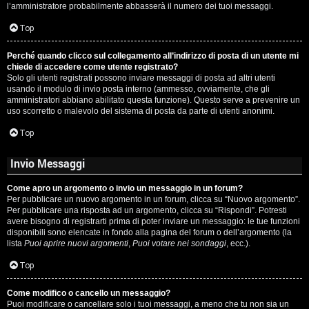
l’amministratore probabilmente abbasserà il numero dei tuoi messaggi.
P
Top
l
Perché quando clicco sul collegamento all’indirizzo di posta di un utente mi
a
chiede di accedere come utente registrato?
Solo gli utenti registrati possono inviare messaggi di posta ad altri utenti
n
usando il modulo di invio posta interno (ammesso, ovviamente, che gli
amministratori abbiano abilitato questa funzione). Questo serve a prevenire un
e
uso scorretto o malevolo del sistema di posta da parte di utenti anonimi.
t
Top
Invio Messaggi
P
Come apro un argomento o invio un messaggio in un forum?
e
Per pubblicare un nuovo argomento in un forum, clicca su “Nuovo argomento”.
Per pubblicare una risposta ad un argomento, clicca su “Rispondi”. Potresti
r
avere bisogno di registrarti prima di poter inviare un messaggio: le tue funzioni
disponibili sono elencate in fondo alla pagina del forum o dell’argomento (la
c
lista
Puoi aprire nuovi argomenti
,
Puoi votare nei sondaggi
, ecc.).
o
Top
r
Come modifico o cancello un messaggio?
Puoi modificare o cancellare solo i tuoi messaggi, a meno che tu non sia un