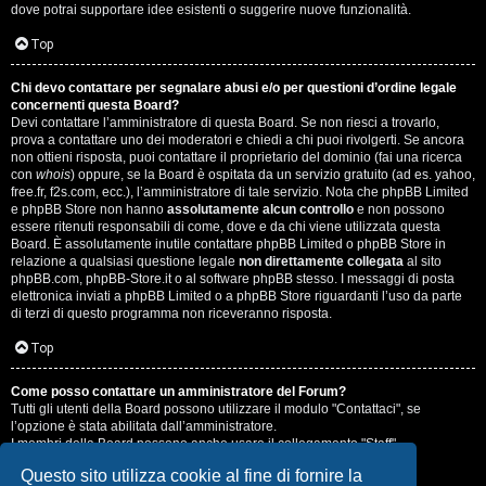
dove potrai supportare idee esistenti o suggerire nuove funzionalità.
Top
Chi devo contattare per segnalare abusi e/o per questioni d’ordine legale
concernenti questa Board?
Devi contattare l’amministratore di questa Board. Se non riesci a trovarlo,
prova a contattare uno dei moderatori e chiedi a chi puoi rivolgerti. Se ancora
non ottieni risposta, puoi contattare il proprietario del dominio (fai una ricerca
con
whois
) oppure, se la Board è ospitata da un servizio gratuito (ad es. yahoo,
free.fr, f2s.com, ecc.), l’amministratore di tale servizio. Nota che phpBB Limited
e phpBB Store non hanno
assolutamente alcun controllo
e non possono
essere ritenuti responsabili di come, dove e da chi viene utilizzata questa
Board. È assolutamente inutile contattare phpBB Limited o phpBB Store in
relazione a qualsiasi questione legale
non direttamente collegata
al sito
phpBB.com, phpBB-Store.it o al software phpBB stesso. I messaggi di posta
elettronica inviati a phpBB Limited o a phpBB Store riguardanti l’uso da parte
di terzi di questo programma non riceveranno risposta.
Top
Come posso contattare un amministratore del Forum?
Tutti gli utenti della Board possono utilizzare il modulo "Contattaci", se
l’opzione è stata abilitata dall’amministratore.
I membri della Board possono anche usare il collegamento "Staff".
Questo sito utilizza cookie al fine di fornire la
Top