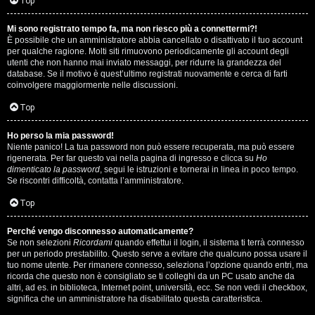
i
Top
n
Mi sono registrato tempo fa, ma non riesco più a connettermi?!
È possibile che un amministratore abbia cancellato o disattivato il tuo account
A
o
per qualche ragione. Molti siti rimuovono periodicamente gli account degli
utenti che non hanno mai inviato messaggi, per ridurre la grandezza del
r
i
database. Se il motivo è quest’ultimo registrati nuovamente e cerca di farti
coinvolgere maggiormente nelle discussioni.
g
n
Top
o
T
Ho perso la mia password!
m
o
Niente panico! La tua password non può essere recuperata, ma può essere
rigenerata. Per far questo vai nella pagina di ingresso e clicca su
Ho
e
u
dimenticato la password
, segui le istruzioni e tornerai in linea in poco tempo.
Se riscontri difficoltà, contatta l’amministratore.
n
r
Top
t
M
Perché vengo disconnesso automaticamente?
i
Se non selezioni
Ricordami
quando effettui il login, il sistema ti terrà connesso
u
per un periodo prestabilito. Questo serve a evitare che qualcuno possa usare il
a
tuo nome utente. Per rimanere connesso, seleziona l’opzione quando entri, ma
s
ricorda che questo non è consigliato se ti colleghi da un PC usato anche da
t
altri, ad es. in biblioteca, Internet point, università, ecc. Se non vedi il checkbox,
i
significa che un amministratore ha disabilitato questa caratteristica.
t