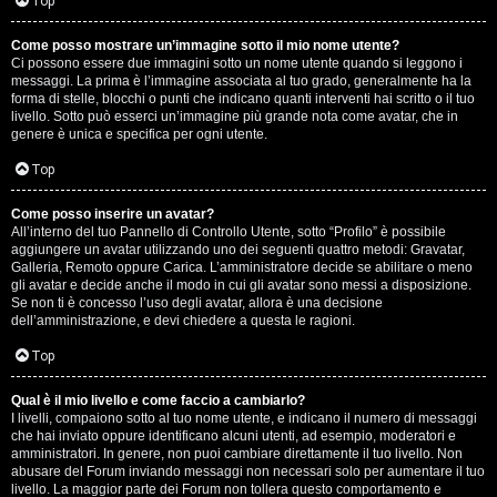
G
Top
i
Come posso mostrare un’immagine sotto il mio nome utente?
Ci possono essere due immagini sotto un nome utente quando si leggono i
g
messaggi. La prima è l’immagine associata al tuo grado, generalmente ha la
forma di stelle, blocchi o punti che indicano quanti interventi hai scritto o il tuo
i
livello. Sotto può esserci un’immagine più grande nota come avatar, che in
genere è unica e specifica per ogni utente.
D
Top
’
Come posso inserire un avatar?
A
All’interno del tuo Pannello di Controllo Utente, sotto “Profilo” è possibile
aggiungere un avatar utilizzando uno dei seguenti quattro metodi: Gravatar,
g
Galleria, Remoto oppure Carica. L’amministratore decide se abilitare o meno
gli avatar e decide anche il modo in cui gli avatar sono messi a disposizione.
o
Se non ti è concesso l’uso degli avatar, allora è una decisione
dell’amministrazione, e devi chiedere a questa le ragioni.
s
Top
t
Qual è il mio livello e come faccio a cambiarlo?
i
I livelli, compaiono sotto al tuo nome utente, e indicano il numero di messaggi
che hai inviato oppure identificano alcuni utenti, ad esempio, moderatori e
n
amministratori. In genere, non puoi cambiare direttamente il tuo livello. Non
abusare del Forum inviando messaggi non necessari solo per aumentare il tuo
o
livello. La maggior parte dei Forum non tollera questo comportamento e