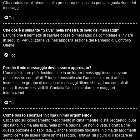
e
Cliccandolo sarai introdotto alla procedura necessaria per la segnalazione dei
messaggi.
r
Top
a
t
Che cos’è il pulsante “Salva” nella finestra di invio dei messaggi?
La funzione ti permette di salvare bozze di messaggi da completare e inviare
in seguito. Per utilizzarle vai nell’apposita sezione del Pannello di Controllo
e
Utente.
c
Top
o
Perché il mio messaggio deve essere approvato?
n
L’amministratore può decidere che in un forum i messaggi inseriti devono
prima essere controllati. È inoltre possibile che l’amministratore ti abbia
inserito in un gruppo di utenti i cui messaggi ritiene che vadano controllati
G
prima di essere resi visibili. Contatta l’amministratore per maggiori
informazioni.
i
Top
g
i
Come posso spostare in cima un mio argomento?
Cliccando sul collegamento “Argomento in cima” mentre lo stai leggendo, puoi
spostarlo in cima alla lista, nella prima pagina. Se non lo vedi, significa che
D
questa opzione è disabilitata. È anche possibile spostare in cima gli argomenti
semplicemente inserendovi un messaggio. Tuttavia, sii sicuro di rispettare le
'