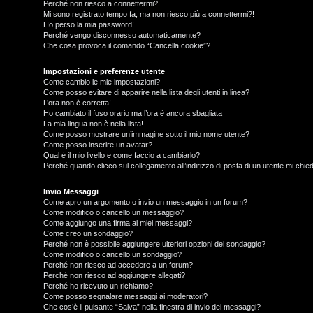
Perché non riesco a connettermi?
Mi sono registrato tempo fa, ma non riesco più a connettermi?!
Ho perso la mia password!
Perché vengo disconnesso automaticamente?
Che cosa provoca il comando “Cancella cookie”?
Impostazioni e preferenze utente
Come cambio le mie impostazioni?
Come posso evitare di apparire nella lista degli utenti in linea?
L’ora non è corretta!
Ho cambiato il fuso orario ma l’ora è ancora sbagliata
La mia lingua non è nella lista!
Come posso mostrare un’immagine sotto il mio nome utente?
Come posso inserire un avatar?
Qual è il mio livello e come faccio a cambiarlo?
Perché quando clicco sul collegamento all’indirizzo di posta di un utente mi chi
T
L
o
Invio Messaggi
Come apro un argomento o invio un messaggio in un forum?
Come modifico o cancello un messaggio?
o
p
Come aggiungo una firma ai miei messaggi?
Come creo un sondaggio?
g
i
Perché non è possibile aggiungere ulteriori opzioni del sondaggio?
Come modifico o cancello un sondaggio?
i
c
Perché non riesco ad accedere a un forum?
Perché non riesco ad aggiungere allegati?
n
A
Perché ho ricevuto un richiamo?
Come posso segnalare messaggi ai moderatori?
Che cos’è il pulsante “Salva” nella finestra di invio dei messaggi?