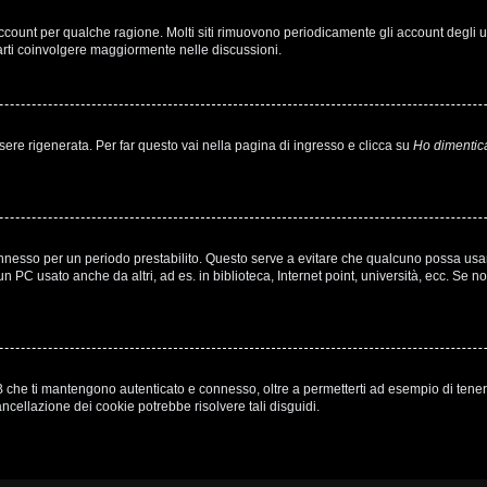
 account per qualche ragione. Molti siti rimuovono periodicamente gli account degli
farti coinvolgere maggiormente nelle discussioni.
e rigenerata. Per far questo vai nella pagina di ingresso e clicca su
Ho dimentic
à connesso per un periodo prestabilito. Questo serve a evitare che qualcuno possa u
n PC usato anche da altri, ad es. in biblioteca, Internet point, università, ecc. Se n
 che ti mantengono autenticato e connesso, oltre a permetterti ad esempio di tenere t
ncellazione dei cookie potrebbe risolvere tali disguidi.