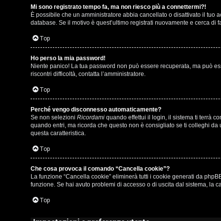
Mi sono registrato tempo fa, ma non riesco più a connettermi?!
i
u
È possibile che un amministratore abbia cancellato o disattivato il tuo
database. Se il motivo è quest’ultimo registrati nuovamente e cerca di 
s
s
Top
p
i
o
c
Ho perso la mia password!
Niente panico! La tua password non può essere recuperata, ma può esser
riscontri difficoltà, contatta l’amministratore.
s
a
Top
t
:
a
C
Perché vengo disconnesso automaticamente?
Se non selezioni
Ricordami
quando effettui il login, il sistema ti terr
D
quando entri, ma ricorda che questo non è consigliato se ti colleghi da u
questa caratteristica.
/
Top
A
V
r
Che cosa provoca il comando “Cancella cookie”?
i
La funzione “Cancella cookie” eliminerà tutti i cookie generati da phpBB
g
funzione. Se hai avuto problemi di accesso o di uscita dal sistema, la ca
n
o
Top
i