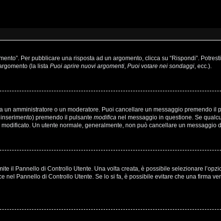
to”. Per pubblicare una risposta ad un argomento, clicca su “Rispondi”. Potresti a
’argomento (la lista
Puoi aprire nuovi argomenti
,
Puoi votare nei sondaggi
, ecc.).
sia un amministratore o un moderatore. Puoi cancellare un messaggio premendo il 
o inserimento) premendo il pulsante
modifica
nel messaggio in questione. Se qualcun
’hai modificato. Un utente normale, generalmente, non può cancellare un messaggio
e il Pannello di Controllo Utente. Una volta creata, è possibile selezionare l’opz
ce nel Pannello di Controllo Utente. Se lo si fa, è possibile evitare che una firma 