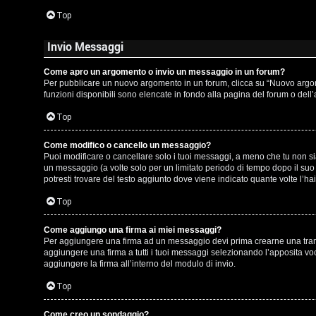
t
Top
i
Invio Messaggi
n
o
Come apro un argomento o invio un messaggio in un forum?
Per pubblicare un nuovo argomento in un forum, clicca su “Nuovo argomen
P
funzioni disponibili sono elencate in fondo alla pagina del forum o dell
Top
l
a
Come modifico o cancello un messaggio?
Puoi modificare o cancellare solo i tuoi messaggi, a meno che tu non 
n
un messaggio (a volte solo per un limitato periodo di tempo dopo il su
potresti trovare del testo aggiunto dove viene indicato quante volte l
e
Top
t
Come aggiungo una firma ai miei messaggi?
Per aggiungere una firma ad un messaggio devi prima crearne una tramit
P
aggiungere una firma a tutti i tuoi messaggi selezionando l’apposita vo
aggiungere la firma all’interno del modulo di invio.
e
Top
r
Come creo un sondaggio?