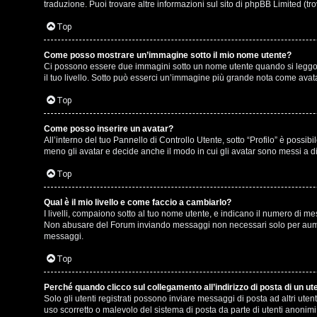
e
r
traduzione. Puoi trovare altre informazioni sul sito di phpBB Limited (tr
r
e
Top
c
:
Come posso mostrare un’immagine sotto il mio nome utente?
Ci possono essere due immagini sotto un nome utente quando si leggono i
a
G
il tuo livello. Sotto può esserci un’immagine più grande nota come avata
i
Top
g
Come posso inserire un avatar?
F
All’interno del tuo Pannello di Controllo Utente, sotto “Profilo” è poss
i
meno gli avatar e decide anche il modo in cui gli avatar sono messi a di
A
D
Top
Q
’
Qual è il mio livello e come faccio a cambiarlo?
I livelli, compaiono sotto al tuo nome utente, e indicano il numero di me
A
Non abusare del Forum inviando messaggi non necessari solo per aument
messaggi.
g
Top
o
Perché quando clicco sul collegamento all’indirizzo di posta di un u
s
Solo gli utenti registrati possono inviare messaggi di posta ad altri ut
uso scorretto o malevolo del sistema di posta da parte di utenti anonimi