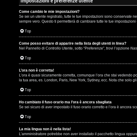
m
Impostazioni e preferenze utente
l
e
Come cambio le mie impostazioni?
i
Se sei un utente registrato, tutte le tue impostazioni sono conservate 
n
sempre vero. Questo ti permetterà di cambiare tutte le tue impostazioni 
/
t
Top
D
i
Come posso evitare di apparire nella lista degli utenti in linea?
i
Nel Pannello di Controllo Utente, sotto “Preferenze”, trovi l’opzione
Nasc
a
g
Top
t
i
t
L’ora non è corretta!
L’ora è quasi sicuramente corretta, comunque l’ora che stai vedendo potre
t
la tua area, es. London, Paris, New York, Sydney, ecc. Nota che solo gli 
i
a
Top
v
l
i
Ho cambiato il fuso orario ma l’ora è ancora sbagliata
S
Se sei sicuro di aver impostato il fuso orario corretto e l’ora è ancora s
Top
t
C
o
La mia lingua non è nella lista!
L’amministratore potrebbe non aver installato il pacchetto lingua oppure