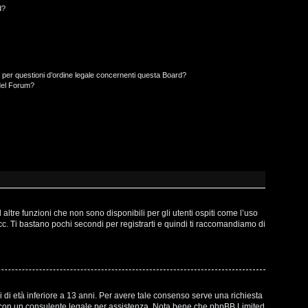
d?
 per questioni d’ordine legale concernenti questa Board?
del Forum?
ltre funzioni che non sono disponibili per gli utenti ospiti come l’uso
ecc. Ti bastano pochi secondi per registrarti e quindi ti raccomandiamo di
 di età inferiore a 13 anni. Per avere tale consenso serve una richiesta
atto con un consulente legale per assistenza. Nota bene che phpBB Limited