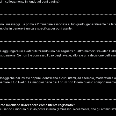
ovi il collegamento in fondo ad ogni pagina).
 messaggi. La prima è l’immagine associata al tuo grado, generalmente ha la forma 
r, che in genere è unica e specifica per ogni utente.
ibile aggiungere un avatar utilizzando uno dei seguenti quattro metodi: Gravatar, Gal
sposizione. Se non ti è concesso l’uso degli avatar, allora è una decisione dell’amm
ssaggi che hai inviato oppure identificano alcuni utenti, ad esempio, moderatori e am
are il tuo livello. La maggior parte dei Forum non tollera questo comportamento 
tente mi chiede di accedere come utente registrato?
enti usando il modulo di invio posta interno (ammesso, ovviamente, che gli amministr
.