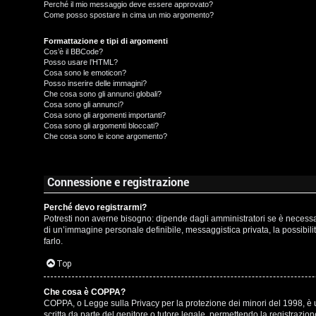
t
Perché il mio messaggio deve essere approvato?
Come posso spostare in cima un mio argomento?
t
I
Formattazione e tipi di argomenti
i
Cos’è il BBCode?
s
Posso usare l’HTML?
v
Cosa sono le emoticon?
c
Posso inserire delle immagini?
i
Che cosa sono gli annunci globali?
r
Cosa sono gli annunci?
Cosa sono gli argomenti importanti?
Cosa sono gli argomenti bloccati?
i
G
Che cosa sono le icone argomento?
v
i
i
g
Connessione e registrazione
t
i
Perché devo registrarmi?
Potresti non averne bisogno: dipende dagli amministratori se è necessari
i
D
di un’immagine personale definibile, messaggistica privata, la possibilit
farlo.
'
Top
A
A
Che cosa è COPPA?
g
COPPA, o Legge sulla Privacy per la protezione dei minori del 1998, è un
r
scritta da parte del genitore o tutore legale, permettendo la registrazi