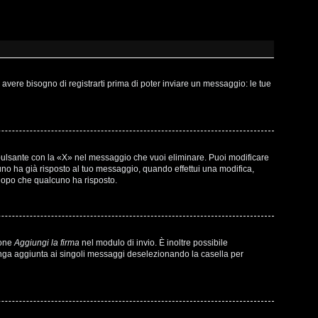
vere bisogno di registrarti prima di poter inviare un messaggio: le tue
pulsante con la «X» nel messaggio che vuoi eliminare. Puoi modificare
o ha già risposto al tuo messaggio, quando effettui una modifica,
 dopo che qualcuno ha risposto.
ione
Aggiungi la firma
nel modulo di invio. È inoltre possibile
venga aggiunta ai singoli messaggi deselezionando la casella per