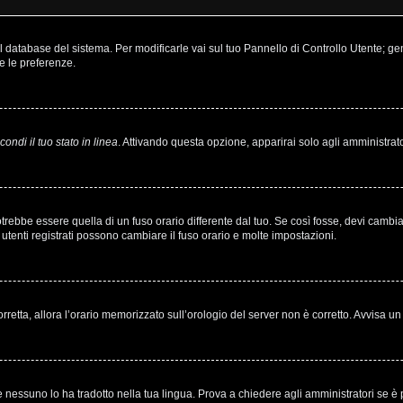
nel database del sistema. Per modificarle vai sul tuo Pannello di Controllo Utente;
e le preferenze.
ondi il tuo stato in linea
. Attivando questa opzione, apparirai solo agli amministrato
bbe essere quella di un fuso orario differente dal tuo. Se così fosse, devi cambiare 
utenti registrati possono cambiare il fuso orario e molte impostazioni.
corretta, allora l’orario memorizzato sull’orologio del server non è corretto. Avvisa 
 nessuno lo ha tradotto nella tua lingua. Prova a chiedere agli amministratori se è p