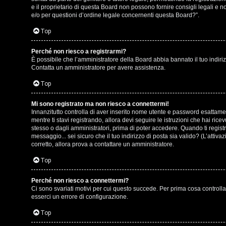
o
e il proprietario di questa Board non possono fornire consigli legali e 
g
e/o per questioni d’ordine legale concernenti questa Board?”.
s
o
Top
t
m
Perché non riesco a registrarmi?
i
È possibile che l’amministratore della Board abbia bannato il tuo indirizz
e
Contatta un amministratore per avere assistenza.
n
n
Top
o
t
Mi sono registrato ma non riesco a connettermi!
i
Innanzitutto controlla di aver inserito nome utente e password esattamen
i
mentre ti stavi registrando, allora devi seguire le istruzioni che hai ric
n
stesso o dagli amministratori, prima di poter accedere. Quando ti registri 
s
messaggio... sei sicuro che il tuo indirizzo di posta sia valido? (L’attiv
T
corretto, allora prova a contattare un amministratore.
e
o
Top
n
u
Perché non riesco a connettermi?
z
Ci sono svariati motivi per cui questo succede. Per prima cosa controlla
r
esserci un errore di configurazione.
a
Top
r
M