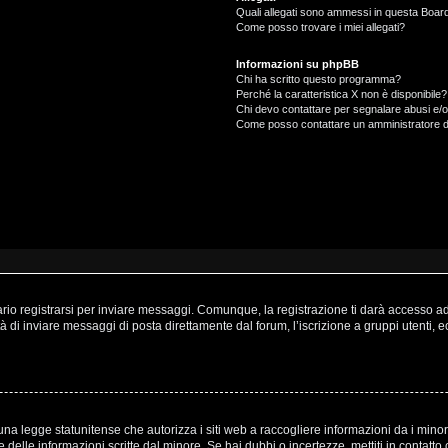
Quali allegati sono ammessi in questa Boar
Come posso trovare i miei allegati?
Informazioni su phpBB
Chi ha scritto questo programma?
Perché la caratteristica X non è disponibile?
Chi devo contattare per segnalare abusi e/o
Come posso contattare un amministratore 
o registrarsi per inviare messaggi. Comunque, la registrazione ti darà accesso ad a
à di inviare messaggi di posta direttamente dal forum, l’iscrizione a gruppi utenti, 
a legge statunitense che autorizza i siti web a raccogliere informazioni da i minori
one delle informazioni scritte dal minore. Se hai dubbi o incertezze, mettiti in cont