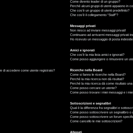
Come divento leader di un gruppo?
Perché alcuni gruppi di utenti appaiono in col
Che cos’è un gruppo di utenti predefinito?
Che cos’è il collegamento “Staff”?
Messaggi privati
Non riesco ad inviare messaggi privati!
Continuano ad arrivarmi messaggi privati ind
Ho ricevuto un messaggio di posta indeside
Amici e ignorati
Che cos’è la mia lista amici e ignorati?
Come posso aggiungere o rimuovere un utente
Ricerche nella Board
ede di accedere come utente registrato?
Come si fanno le ricerche nella Board?
Perché la mia ricerca non dà risultati?
Perché la mia ricerca dà come risultato un
Come posso cercare un utente?
Come posso trovare i miei messaggi e i mie
Sottoscrizioni e segnalibri
Qual è la differenza fra segnalibri e sottoscr
Come posso sottoscrivere un segnalibro o 
Come posso sottoscrivere un forum specifi
Come cancello le mie sottoscrizioni?
Allegati