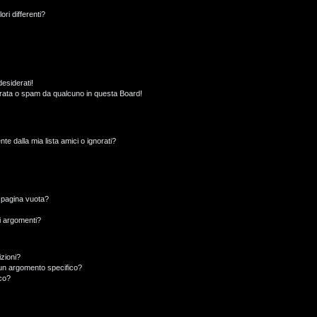
ori differenti?
esiderati!
rata o spam da qualcuno in questa Board!
 dalla mia lista amici o ignorati?
a pagina vuota?
i argomenti?
izioni?
un argomento specifico?
co?