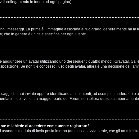
ovi il collegamento in fondo ad ogni pagina).
 messaggi. La prima è l’immagine associata al tuo grado, generalmente ha la forma 
r, che in genere è unica e specifica per ogni utente.
ibile aggiungere un avatar utilizzando uno dei seguenti quattro metodi: Gravatar, Gal
sposizione. Se non ti è concesso l’uso degli avatar, allora è una decisione dell’amm
ssaggi che hai inviato oppure identificano alcuni utenti, ad esempio, moderatori e am
are il tuo livello. La maggior parte dei Forum non tollera questo comportamento 
tente mi chiede di accedere come utente registrato?
enti usando il modulo di invio posta interno (ammesso, ovviamente, che gli amministr
.