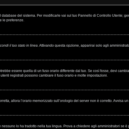
nel database del sistema. Per modificarle vai sul tuo Pannello di Controllo Utente;
e le preferenze.
ondi il tuo stato in linea
. Attivando questa opzione, apparirai solo agli amministrato
bbe essere quella di un fuso orario differente dal tuo. Se così fosse, devi cambiare 
utenti registrati possono cambiare il fuso orario e molte impostazioni.
corretta, allora l’orario memorizzato sull’orologio del server non è corretto. Avvisa 
 nessuno lo ha tradotto nella tua lingua. Prova a chiedere agli amministratori se è p