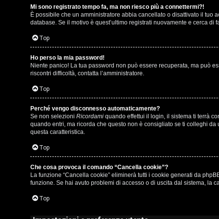
Mi sono registrato tempo fa, ma non riesco più a connettermi?!
i
u
È possibile che un amministratore abbia cancellato o disattivato il tuo
database. Se il motivo è quest’ultimo registrati nuovamente e cerca di 
s
s
Top
p
i
o
c
Ho perso la mia password!
Niente panico! La tua password non può essere recuperata, ma può esser
riscontri difficoltà, contatta l’amministratore.
s
a
Top
t
:
a
C
Perché vengo disconnesso automaticamente?
Se non selezioni
Ricordami
quando effettui il login, il sistema ti terr
D
quando entri, ma ricorda che questo non è consigliato se ti colleghi da u
questa caratteristica.
/
Top
A
V
r
Che cosa provoca il comando “Cancella cookie”?
i
La funzione “Cancella cookie” eliminerà tutti i cookie generati da phpBB
g
funzione. Se hai avuto problemi di accesso o di uscita dal sistema, la ca
n
o
Top
i