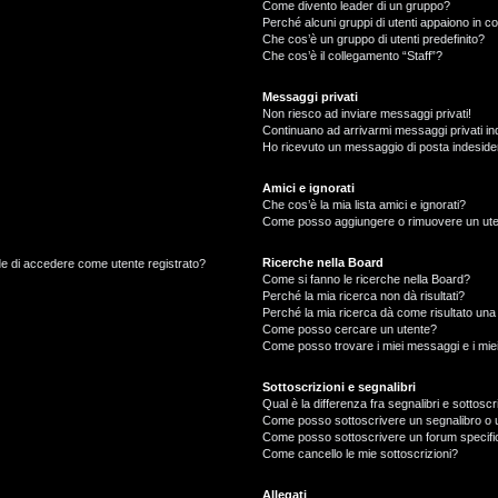
Come divento leader di un gruppo?
Perché alcuni gruppi di utenti appaiono in col
Che cos’è un gruppo di utenti predefinito?
Che cos’è il collegamento “Staff”?
Messaggi privati
Non riesco ad inviare messaggi privati!
Continuano ad arrivarmi messaggi privati ind
Ho ricevuto un messaggio di posta indeside
Amici e ignorati
Che cos’è la mia lista amici e ignorati?
Come posso aggiungere o rimuovere un utente
Ricerche nella Board
ede di accedere come utente registrato?
Come si fanno le ricerche nella Board?
Perché la mia ricerca non dà risultati?
Perché la mia ricerca dà come risultato un
Come posso cercare un utente?
Come posso trovare i miei messaggi e i mie
Sottoscrizioni e segnalibri
Qual è la differenza fra segnalibri e sottoscr
Come posso sottoscrivere un segnalibro o 
Come posso sottoscrivere un forum specifi
Come cancello le mie sottoscrizioni?
Allegati