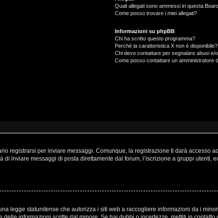
Quali allegati sono ammessi in questa Boar
Come posso trovare i miei allegati?
Informazioni su phpBB
Chi ha scritto questo programma?
Perché la caratteristica X non è disponibile?
Chi devo contattare per segnalare abusi e/o
Come posso contattare un amministratore 
o registrarsi per inviare messaggi. Comunque, la registrazione ti darà accesso ad a
à di inviare messaggi di posta direttamente dal forum, l’iscrizione a gruppi utenti, 
a legge statunitense che autorizza i siti web a raccogliere informazioni da i minori
one delle informazioni scritte dal minore. Se hai dubbi o incertezze, mettiti in cont