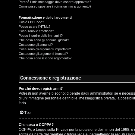
t
Perché il mio messaggio deve essere approvato?
Come posso spostare in cima un mio argomento?
t
I
Formattazione e tipi di argomenti
i
Cos’è il BBCode?
s
Posso usare l’HTML?
v
Cosa sono le emoticon?
c
Posso inserire delle immagini?
i
Che cosa sono gli annunci globali?
r
Cosa sono gli annunci?
Cosa sono gli argomenti importanti?
Cosa sono gli argomenti bloccati?
i
G
Che cosa sono le icone argomento?
v
i
i
g
Connessione e registrazione
t
i
Perché devo registrarmi?
Potresti non averne bisogno: dipende dagli amministratori se è necessari
i
D
di un’immagine personale definibile, messaggistica privata, la possibilit
farlo.
'
Top
A
A
Che cosa è COPPA?
g
COPPA, o Legge sulla Privacy per la protezione dei minori del 1998, è un
r
scritta da parte del genitore o tutore legale, permettendo la registrazi