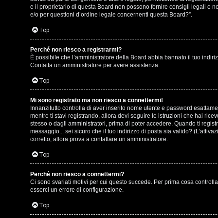
o
e il proprietario di questa Board non possono fornire consigli legali e 
g
e/o per questioni d’ordine legale concernenti questa Board?”.
s
o
Top
t
m
Perché non riesco a registrarmi?
i
È possibile che l’amministratore della Board abbia bannato il tuo indirizz
e
Contatta un amministratore per avere assistenza.
n
n
Top
o
t
Mi sono registrato ma non riesco a connettermi!
i
Innanzitutto controlla di aver inserito nome utente e password esattamen
i
mentre ti stavi registrando, allora devi seguire le istruzioni che hai ric
n
stesso o dagli amministratori, prima di poter accedere. Quando ti registri 
s
messaggio... sei sicuro che il tuo indirizzo di posta sia valido? (L’attiv
T
corretto, allora prova a contattare un amministratore.
e
o
Top
n
u
Perché non riesco a connettermi?
z
Ci sono svariati motivi per cui questo succede. Per prima cosa controlla
r
esserci un errore di configurazione.
a
Top
r
M