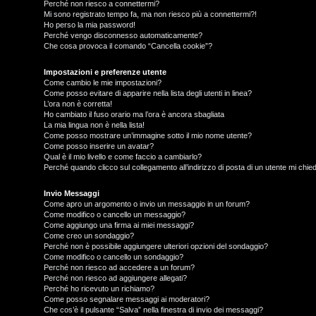
Perché non riesco a connettermi?
Mi sono registrato tempo fa, ma non riesco più a connettermi?!
Ho perso la mia password!
Perché vengo disconnesso automaticamente?
Che cosa provoca il comando “Cancella cookie”?
Impostazioni e preferenze utente
Come cambio le mie impostazioni?
Come posso evitare di apparire nella lista degli utenti in linea?
L’ora non è corretta!
Ho cambiato il fuso orario ma l’ora è ancora sbagliata
La mia lingua non è nella lista!
Come posso mostrare un’immagine sotto il mio nome utente?
Come posso inserire un avatar?
Qual è il mio livello e come faccio a cambiarlo?
Perché quando clicco sul collegamento all’indirizzo di posta di un utente mi chi
T
L
o
Invio Messaggi
Come apro un argomento o invio un messaggio in un forum?
Come modifico o cancello un messaggio?
o
p
Come aggiungo una firma ai miei messaggi?
Come creo un sondaggio?
g
i
Perché non è possibile aggiungere ulteriori opzioni del sondaggio?
Come modifico o cancello un sondaggio?
i
c
Perché non riesco ad accedere a un forum?
Perché non riesco ad aggiungere allegati?
n
A
Perché ho ricevuto un richiamo?
Come posso segnalare messaggi ai moderatori?
Che cos’è il pulsante “Salva” nella finestra di invio dei messaggi?