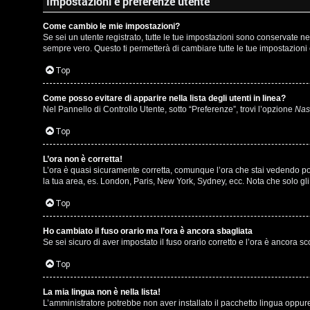
m
Impostazioni e preferenze utente
l
e
Come cambio le mie impostazioni?
i
Se sei un utente registrato, tutte le tue impostazioni sono conservate 
n
sempre vero. Questo ti permetterà di cambiare tutte le tue impostazioni 
/
t
Top
D
i
Come posso evitare di apparire nella lista degli utenti in linea?
i
Nel Pannello di Controllo Utente, sotto “Preferenze”, trovi l’opzione
Nasc
a
g
Top
t
i
t
L’ora non è corretta!
L’ora è quasi sicuramente corretta, comunque l’ora che stai vedendo potre
t
la tua area, es. London, Paris, New York, Sydney, ecc. Nota che solo gli 
i
a
Top
v
l
i
Ho cambiato il fuso orario ma l’ora è ancora sbagliata
S
Se sei sicuro di aver impostato il fuso orario corretto e l’ora è ancora s
Top
t
C
o
La mia lingua non è nella lista!
L’amministratore potrebbe non aver installato il pacchetto lingua oppure