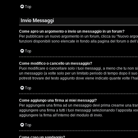
t
Top
i
Invio Messaggi
n
o
Come apro un argomento o invio un messaggio in un forum?
Per pubblicare un nuovo argomento in un forum, clicca su “Nuovo argomen
P
funzioni disponibili sono elencate in fondo alla pagina del forum o dell
Top
l
a
Come modifico o cancello un messaggio?
Puoi modificare o cancellare solo i tuoi messaggi, a meno che tu non 
n
un messaggio (a volte solo per un limitato periodo di tempo dopo il su
potresti trovare del testo aggiunto dove viene indicato quante volte l
e
Top
t
Come aggiungo una firma ai miei messaggi?
Per aggiungere una firma ad un messaggio devi prima crearne una tramit
P
aggiungere una firma a tutti i tuoi messaggi selezionando l’apposita vo
aggiungere la firma all’interno del modulo di invio.
e
Top
r
Come creo un sondaggio?