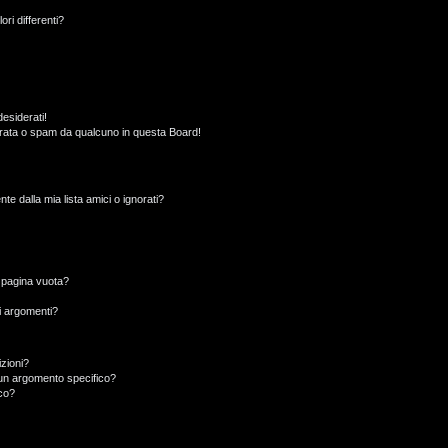
ori differenti?
esiderati!
rata o spam da qualcuno in questa Board!
 dalla mia lista amici o ignorati?
a pagina vuota?
i argomenti?
izioni?
un argomento specifico?
co?