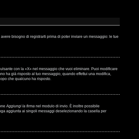
vere bisogno di registrarti prima di poter inviare un messaggio: le tue
pulsante con la «X» nel messaggio che vuoi eliminare. Puoi modificare
o ha già risposto al tuo messaggio, quando effettui una modifica,
 dopo che qualcuno ha risposto.
ione
Aggiungi la firma
nel modulo di invio. È inoltre possibile
venga aggiunta ai singoli messaggi deselezionando la casella per