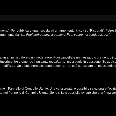
to”. Per pubblicare una risposta ad un argomento, clicca su “Rispondi”. Potresti a
’argomento (la lista
Puoi aprire nuovi argomenti
,
Puoi votare nei sondaggi
, ecc.).
sia un amministratore o un moderatore. Puoi cancellare un messaggio premendo il 
o inserimento) premendo il pulsante
modifica
nel messaggio in questione. Se qualcun
’hai modificato. Un utente normale, generalmente, non può cancellare un messaggio
e il Pannello di Controllo Utente. Una volta creata, è possibile selezionare l’opz
ce nel Pannello di Controllo Utente. Se lo si fa, è possibile evitare che una firma 