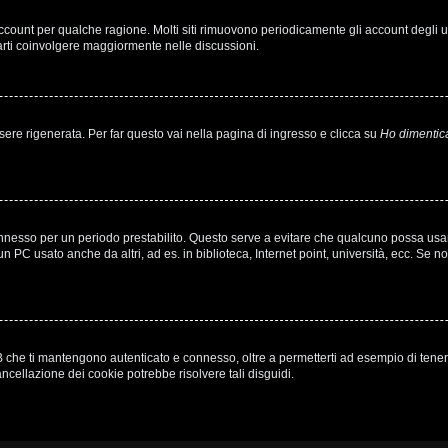
 account per qualche ragione. Molti siti rimuovono periodicamente gli account degli
farti coinvolgere maggiormente nelle discussioni.
e rigenerata. Per far questo vai nella pagina di ingresso e clicca su
Ho dimentic
à connesso per un periodo prestabilito. Questo serve a evitare che qualcuno possa u
n PC usato anche da altri, ad es. in biblioteca, Internet point, università, ecc. Se n
 che ti mantengono autenticato e connesso, oltre a permetterti ad esempio di tenere t
ncellazione dei cookie potrebbe risolvere tali disguidi.