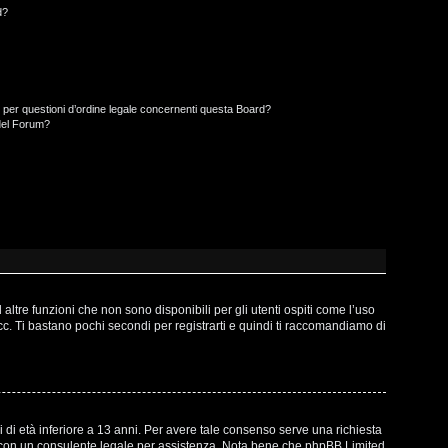
d?
 per questioni d’ordine legale concernenti questa Board?
del Forum?
ltre funzioni che non sono disponibili per gli utenti ospiti come l’uso
ecc. Ti bastano pochi secondi per registrarti e quindi ti raccomandiamo di
 di età inferiore a 13 anni. Per avere tale consenso serve una richiesta
atto con un consulente legale per assistenza. Nota bene che phpBB Limited