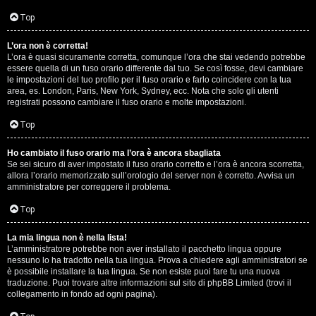
D
Q
Top
i
L’ora non è corretta!
g
L’ora è quasi sicuramente corretta, comunque l’ora che stai vedendo potrebbe
essere quella di un fuso orario differente dal tuo. Se così fosse, devi cambiare
i
le impostazioni del tuo profilo per il fuso orario e farlo coincidere con la tua
area, es. London, Paris, New York, Sydney, ecc. Nota che solo gli utenti
t
registrati possono cambiare il fuso orario e molte impostazioni.
a
Top
l
Ho cambiato il fuso orario ma l’ora è ancora sbagliata
Se sei sicuro di aver impostato il fuso orario corretto e l’ora è ancora scorretta,
S
allora l’orario memorizzato sull’orologio del server non è corretto. Avvisa un
amministratore per correggere il problema.
t
Top
o
La mia lingua non è nella lista!
r
L’amministratore potrebbe non aver installato il pacchetto lingua oppure
nessuno lo ha tradotto nella tua lingua. Prova a chiedere agli amministratori se
e
è possibile installare la tua lingua. Se non esiste puoi fare tu una nuova
traduzione. Puoi trovare altre informazioni sul sito di phpBB Limited (trovi il
:
collegamento in fondo ad ogni pagina).