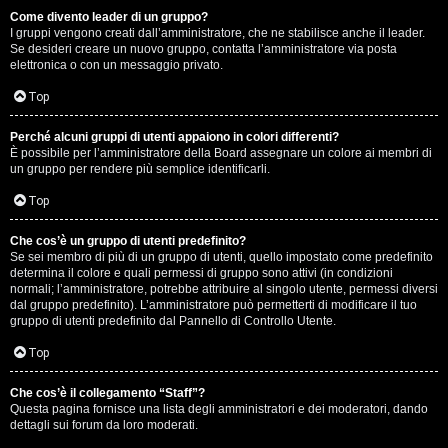
Come divento leader di un gruppo?
D
I gruppi vengono creati dall’amministratore, che ne stabilisce anche il leader.
Se desideri creare un nuovo gruppo, contatta l’amministratore via posta
i
elettronica o con un messaggio privato.
t
Top
u
Perché alcuni gruppi di utenti appaiono in colori differenti?
È possibile per l’amministratore della Board assegnare un colore ai membri di
t
un gruppo per rendere più semplice identificarli.
t
Top
o
Che cos’è un gruppo di utenti predefinito?
Se sei membro di più di un gruppo di utenti, quello impostato come predefinito
u
determina il colore e quali permessi di gruppo sono attivi (in condizioni
normali; l’amministratore, potrebbe attribuire al singolo utente, permessi diversi
n
dal gruppo predefinito). L’amministratore può permetterti di modificare il tuo
gruppo di utenti predefinito dal Pannello di Controllo Utente.
p
Top
ò
Che cos’è il collegamento “Staff”?
Questa pagina fornisce una lista degli amministratori e dei moderatori, dando
dettagli sui forum da loro moderati.