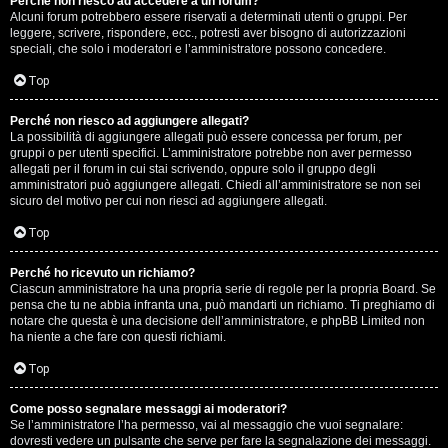
Perché non riesco ad accedere a un forum?
Alcuni forum potrebbero essere riservati a determinati utenti o gruppi. Per
.
leggere, scrivere, rispondere, ecc., potresti aver bisogno di autorizzazioni
speciali, che solo i moderatori e l’amministratore possono concedere.
.
Top
R
Perché non riesco ad aggiungere allegati?
e
La possibilità di aggiungere allegati può essere concessa per forum, per
gruppi o per utenti specifici. L’amministratore potrebbe non aver permesso
allegati per il forum in cui stai scrivendo, oppure solo il gruppo degli
s
amministratori può aggiungere allegati. Chiedi all’amministratore se non sei
sicuro del motivo per cui non riesci ad aggiungere allegati.
o
Top
c
o
Perché ho ricevuto un richiamo?
Ciascun amministratore ha una propria serie di regole per la propria Board. Se
pensa che tu ne abbia infranta una, può mandarti un richiamo. Ti preghiamo di
n
notare che questa è una decisione dell’amministratore, e phpBB Limited non
ha niente a che fare con questi richiami.
t
Top
i
S
Come posso segnalare messaggi ai moderatori?
Se l’amministratore l’ha permesso, vai al messaggio che vuoi segnalare:
dovresti vedere un pulsante che serve per fare la segnalazione dei messaggi.