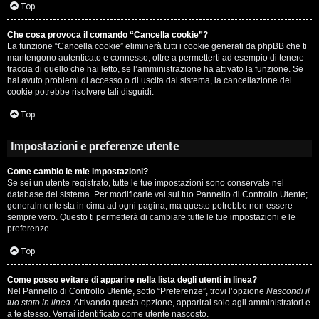
c
Top
i
a
Che cosa provoca il comando “Cancella cookie”?
v
La funzione “Cancella cookie” eliminerà tutti i cookie generati da phpBB che ti
:
mantengono autenticato e connesso, oltre a permetterti ad esempio di tenere
i
traccia di quello che hai letto, se l’amministrazione ha attivato la funzione. Se
C
hai avuto problemi di accesso o di uscita dal sistema, la cancellazione dei
cookie potrebbe risolvere tali disguidi.
D
Top
C
/
Impostazioni e preferenze utente
e
V
Come cambio le mie impostazioni?
r
i
Se sei un utente registrato, tutte le tue impostazioni sono conservate nel
database del sistema. Per modificarle vai sul tuo Pannello di Controllo Utente;
c
n
generalmente sta in cima ad ogni pagina, ma questo potrebbe non essere
sempre vero. Questo ti permetterà di cambiare tutte le tue impostazioni e le
a
i
preferenze.
l
Top
i
Come posso evitare di apparire nella lista degli utenti in linea?
F
Nel Pannello di Controllo Utente, sotto “Preferenze”, trovi l’opzione
Nascondi il
/
tuo stato in linea
. Attivando questa opzione, apparirai solo agli amministratori e
A
a te stesso. Verrai identificato come utente nascosto.