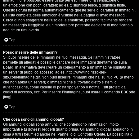
e
immagini che possono essere usate per esprimere una sensazione o
un’emozione con pochi caratteri; ad es. :) significa felice, :( significa triste.
s
Questo Forum trasforma automaticamente queste serie di caratteri in immagini.
La lista completa delle emoticon è visibile nella pagina di invio messaggi.
Cerca di non esagerare nell’uso delle emoticon, possono facilmente rendere
s
un messaggio illeggibile, e un moderatore potrebbe decidere di modificarlo o
addirittura rimuoverlo.
i
Top
o
n
Posso inserire delle immagini?
Sì, puoi inserire delle immagini nei tuoi messaggi. Se l’amministratore
permette gli allegati è possibile caricare delle immagini direttamente sulla
i
Board; in alternativa devi creare un collegamento a un’immagine ospitata su
un server di pubblico accesso, ad es. http://www.indirizzo-del-
sito.com/immagine.gif. Non puoi inserire immagini che hai sul tuo PC (a meno
C
che non abbia un server!) o immagini che si trovano dietro sistemi di
autenticazione, come caselle di posta tipo yahoo o hotmail, siti protetti da
o
codici di accesso, ecc. Per inserire l’immagine, puoi usare il comando BBCode
[img].
s
Top
a
Che cosa sono gli annunci globali?
c
Gli annunci globali sono annunci che contengono informazioni molto
importanti e tu dovresti leggerli quanto prima. Gli annunci globali appaiono in
i
cima a tutti i forum ed anche nel Pannello di Controllo Utente. La possibilità di