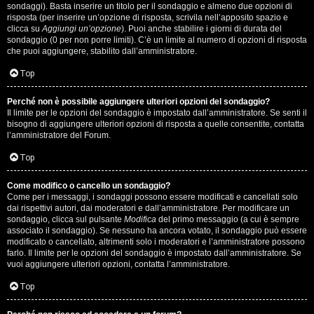
i
sondaggi). Basta inserire un titolo per il sondaggio e almeno due opzioni di
g
risposta (per inserire un’opzione di risposta, scrivila nell’apposito spazio e
clicca su
Aggiungi un’opzione
). Puoi anche stabilire i giorni di durata del
sondaggio (0 per non porre limiti). C’è un limite al numero di opzioni di risposta
i
che puoi aggiungere, stabilito dall’amministratore.
D
Top
'
Perché non è possibile aggiungere ulteriori opzioni del sondaggio?
A
Il limite per le opzioni del sondaggio è impostato dall’amministratore. Se senti il
bisogno di aggiungere ulteriori opzioni di risposta a quelle consentite, contatta
l’amministratore del Forum.
g
Top
o
s
Come modifico o cancello un sondaggio?
Come per i messaggi, i sondaggi possono essere modificati e cancellati solo
t
dai rispettivi autori, dai moderatori e dall’amministratore. Per modificare un
sondaggio, clicca sul pulsante
Modifica
del primo messaggio (a cui è sempre
associato il sondaggio). Se nessuno ha ancora votato, il sondaggio può essere
i
modificato o cancellato, altrimenti solo i moderatori e l’amministratore possono
farlo. Il limite per le opzioni del sondaggio è impostato dall’amministratore. Se
n
vuoi aggiungere ulteriori opzioni, contatta l’amministratore.
o
Top
.