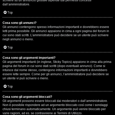
scrivere su un annuncio globale dipende dai permessi concessi
p
dall’amministratore.
i
Top
a
Cosa sono gli annunci?
Gli annunci contengono spesso informazioni importanti e dovrebbero essere
c
letti prima possibile. Gli annunci appaiono in cima a ogni pagina del forum in
cui sono stati scritti. L’amministratore può decidere se un utente può scrivere
e
negli annunci o meno.
e
Top
c
Cosa sono gli argomenti importanti?
Gli argomenti importanti (in inglese, Sticky Topics) appaiono in cima alla prima
o
pagina del forum in cui sono stati scritti (dopo eventuali annunci). Come si
intuisce dal nome stesso, contengono informazioni importanti e dovrebbero
s
essere lette sempre. Come per gli annunci, l’amministratore può decidere se
un utente vi può scrivere o meno.
a
Top
n
Cosa sono gli argomenti bloccati?
o
Gli argomenti possono essere bloccati dai moderatori o dall’amministratore.
Non è possibile rispondere ad un argomento bloccato così come i sondaggi
n
chiusi terminano automaticamente. Un argomento può venire bloccato per
varie ragioni, ad es. se contravviene ai Termini di Utilizzo.