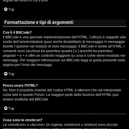
regole del forum in cui ti trovi.
A
Top
g
Formattazione e tipi di argomenti
o
Cos’è il BBCode?
s
Il BBCode è una speciale implementazione dell’HTML; l’utilizzo è soggetto alla
scelta dell’amministratore (puoi anche disabilitarlo di messaggio in messaggio
t
tramite l’opzione nel modulo di invio messaggi). Il BBCode è simile all’HTML, i
comandi sono racchiusi tra parentesi quadre [ e ] anziché tra parentesi
i
angolari < e > e offre un controllo maggiore su cosa e come viene mostrato nei
messaggi. Per maggiori informazioni sul BBCode leggi la guida presente nella
pagina per l’invio dei messaggi.
n
Top
o
Posso usare l’HTML?
R
No. Non è possibile inserire del codice HTML e ottenere che sia interpretato
come tale in questo Forum. La maggior parte delle funzioni dell’HTML può
i
essere sostituita dal BBCode.
Top
f
l
Cosa sono le emoticon?
Le «emoticon» o «faccine» (in inglese,
emoticons
o
smileys
) sono piccole