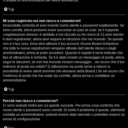
Contatta un amministratore per avere assistenza.
s
i
Top
e
G
Mi sono registrato ma non riesco a connettermi!
n
Innanzitutto controlla di aver inserito nome utente e password esattamente. Se
i
sono corretti, allora possono esser successe un paio di cose: se il supporto
z
«registrazione minore» è abilitato e hai cliccato su
Ho meno di 13 anni
mentre
g
ti stavi registrando, allora devi seguire le istruzioni che hai ricevuto. Se questo
non è il tuo caso, forse devi attivare il tuo account. Alcune Board richiedono
a
che tutte le nuove registrazioni vengano attivate dall’utente stesso o dagli
i
amministratori, prima di poter accedere. Quando ti registri ti verrà indicato che
r
tipo di attivazione è richiesta. Se ti è stato inviato un messaggio di posta, allora
D
segui le istruzioni; se non hai ricevuto nessun messaggio... sei sicuro che il tuo
i
indirizzo di posta sia valido? (L’attivazione via posta serve a ridurre la
'
possibilità di avere utenti anonimi che abusano della Board.) Se sei sicuro che
s
l’indirizzo di posta che hai usato sia corretto, allora prova a contattare un
A
amministratore.
p
g
Top
o
o
Perché non riesco a connettermi?
s
Ci sono svariati motivi per cui questo succede. Per prima cosa controlla che
s
nome utente e password siano corretti. Di solito il problema è questo, altrimenti
t
contatta un amministratore: potresti essere stato bannato o potrebbe esserci un
t
errore di configurazione.
a