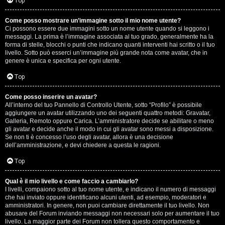
G
Top
i
Come posso mostrare un’immagine sotto il mio nome utente?
Ci possono essere due immagini sotto un nome utente quando si leggono i
g
messaggi. La prima è l’immagine associata al tuo grado, generalmente ha la
forma di stelle, blocchi o punti che indicano quanti interventi hai scritto o il tuo
i
livello. Sotto può esserci un’immagine più grande nota come avatar, che in
genere è unica e specifica per ogni utente.
D
Top
’
Come posso inserire un avatar?
A
All’interno del tuo Pannello di Controllo Utente, sotto “Profilo” è possibile
aggiungere un avatar utilizzando uno dei seguenti quattro metodi: Gravatar,
g
Galleria, Remoto oppure Carica. L’amministratore decide se abilitare o meno
gli avatar e decide anche il modo in cui gli avatar sono messi a disposizione.
o
Se non ti è concesso l’uso degli avatar, allora è una decisione
dell’amministrazione, e devi chiedere a questa le ragioni.
s
Top
t
Qual è il mio livello e come faccio a cambiarlo?
i
I livelli, compaiono sotto al tuo nome utente, e indicano il numero di messaggi
che hai inviato oppure identificano alcuni utenti, ad esempio, moderatori e
n
amministratori. In genere, non puoi cambiare direttamente il tuo livello. Non
abusare del Forum inviando messaggi non necessari solo per aumentare il tuo
o
livello. La maggior parte dei Forum non tollera questo comportamento e