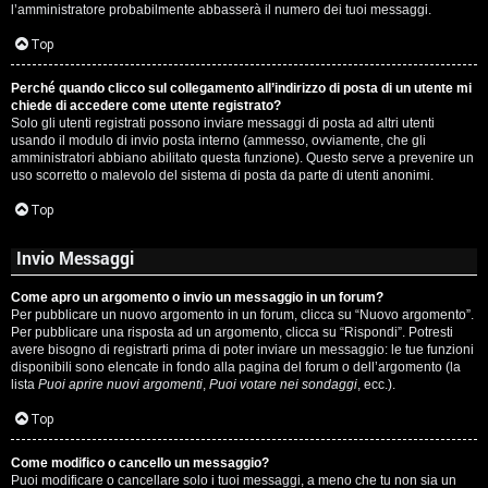
l’amministratore probabilmente abbasserà il numero dei tuoi messaggi.
P
Top
l
Perché quando clicco sul collegamento all’indirizzo di posta di un utente mi
a
chiede di accedere come utente registrato?
Solo gli utenti registrati possono inviare messaggi di posta ad altri utenti
n
usando il modulo di invio posta interno (ammesso, ovviamente, che gli
amministratori abbiano abilitato questa funzione). Questo serve a prevenire un
e
uso scorretto o malevolo del sistema di posta da parte di utenti anonimi.
t
Top
Invio Messaggi
P
Come apro un argomento o invio un messaggio in un forum?
e
Per pubblicare un nuovo argomento in un forum, clicca su “Nuovo argomento”.
Per pubblicare una risposta ad un argomento, clicca su “Rispondi”. Potresti
r
avere bisogno di registrarti prima di poter inviare un messaggio: le tue funzioni
disponibili sono elencate in fondo alla pagina del forum o dell’argomento (la
c
lista
Puoi aprire nuovi argomenti
,
Puoi votare nei sondaggi
, ecc.).
o
Top
r
Come modifico o cancello un messaggio?
Puoi modificare o cancellare solo i tuoi messaggi, a meno che tu non sia un