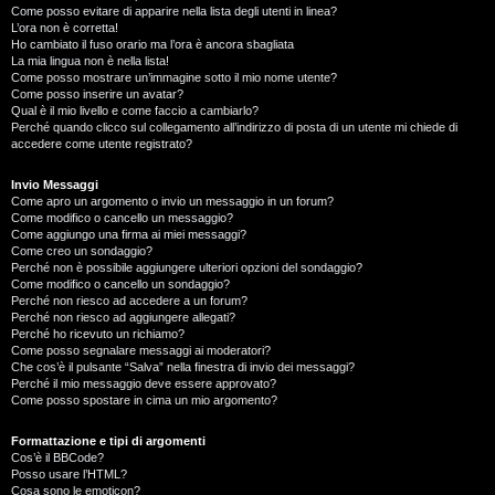
Come posso evitare di apparire nella lista degli utenti in linea?
L’ora non è corretta!
Ho cambiato il fuso orario ma l’ora è ancora sbagliata
La mia lingua non è nella lista!
Come posso mostrare un’immagine sotto il mio nome utente?
Come posso inserire un avatar?
Qual è il mio livello e come faccio a cambiarlo?
Perché quando clicco sul collegamento all’indirizzo di posta di un utente mi chiede di
accedere come utente registrato?
Invio Messaggi
Come apro un argomento o invio un messaggio in un forum?
Come modifico o cancello un messaggio?
Come aggiungo una firma ai miei messaggi?
Come creo un sondaggio?
Perché non è possibile aggiungere ulteriori opzioni del sondaggio?
Come modifico o cancello un sondaggio?
Perché non riesco ad accedere a un forum?
Perché non riesco ad aggiungere allegati?
Perché ho ricevuto un richiamo?
Come posso segnalare messaggi ai moderatori?
Che cos’è il pulsante “Salva” nella finestra di invio dei messaggi?
Perché il mio messaggio deve essere approvato?
Come posso spostare in cima un mio argomento?
Formattazione e tipi di argomenti
Cos’è il BBCode?
Posso usare l’HTML?
Cosa sono le emoticon?