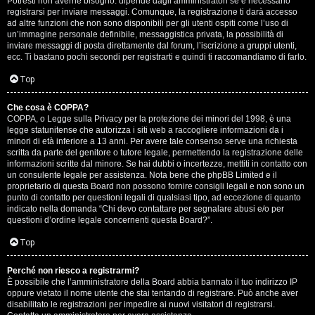
Potresti non averne bisogno: dipende dagli amministratori se è necessario
registrarsi per inviare messaggi. Comunque, la registrazione ti darà accesso
ad altre funzioni che non sono disponibili per gli utenti ospiti come l’uso di
un’immagine personale definibile, messaggistica privata, la possibilità di
inviare messaggi di posta direttamente dal forum, l’iscrizione a gruppi utenti,
ecc. Ti bastano pochi secondi per registrarti e quindi ti raccomandiamo di farlo.
Top
T
Che cosa è COPPA?
A
o
COPPA, o Legge sulla Privacy per la protezione dei minori del 1998, è una
legge statunitense che autorizza i siti web a raccogliere informazioni da i
r
p
minori di età inferiore a 13 anni. Per avere tale consenso serve una richiesta
scritta da parte del genitore o tutore legale, permettendo la registrazione delle
g
i
informazioni scritte dal minore. Se hai dubbi o incertezze, mettiti in contatto con
un consulente legale per assistenza. Nota bene che phpBB Limited e il
o
c
proprietario di questa Board non possono fornire consigli legali e non sono un
punto di contatto per questioni legali di qualsiasi tipo, ad eccezione di quanto
m
A
indicato nella domanda “Chi devo contattare per segnalare abusi e/o per
questioni d’ordine legale concernenti questa Board?”.
e
t
Top
n
t
Perché non riesco a registrarmi?
t
i
È possibile che l’amministratore della Board abbia bannato il tuo indirizzo IP
oppure vietato il nome utente che stai tentando di registrare. Può anche aver
i
v
disabilitato le registrazioni per impedire ai nuovi visitatori di registrarsi.