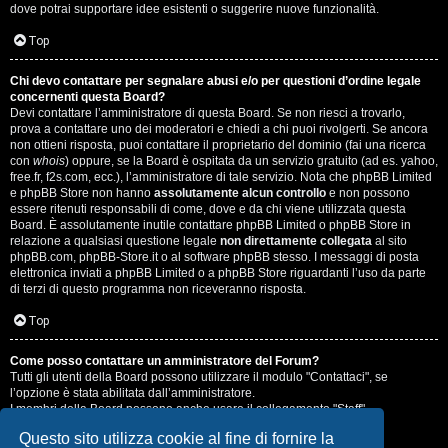
dove potrai supportare idee esistenti o suggerire nuove funzionalità.
Top
Chi devo contattare per segnalare abusi e/o per questioni d’ordine legale
concernenti questa Board?
Devi contattare l’amministratore di questa Board. Se non riesci a trovarlo,
prova a contattare uno dei moderatori e chiedi a chi puoi rivolgerti. Se ancora
non ottieni risposta, puoi contattare il proprietario del dominio (fai una ricerca
con
whois
) oppure, se la Board è ospitata da un servizio gratuito (ad es. yahoo,
free.fr, f2s.com, ecc.), l’amministratore di tale servizio. Nota che phpBB Limited
e phpBB Store non hanno
assolutamente alcun controllo
e non possono
essere ritenuti responsabili di come, dove e da chi viene utilizzata questa
Board. È assolutamente inutile contattare phpBB Limited o phpBB Store in
relazione a qualsiasi questione legale
non direttamente collegata
al sito
phpBB.com, phpBB-Store.it o al software phpBB stesso. I messaggi di posta
elettronica inviati a phpBB Limited o a phpBB Store riguardanti l’uso da parte
di terzi di questo programma non riceveranno risposta.
Top
Come posso contattare un amministratore del Forum?
Tutti gli utenti della Board possono utilizzare il modulo "Contattaci", se
l’opzione è stata abilitata dall’amministratore.
I membri della Board possono anche usare il collegamento "Staff".
Questo sito utilizza cookie al fine di fornire la
Top