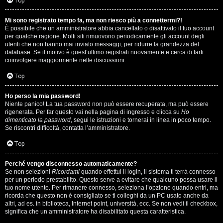
i
Top
n
Mi sono registrato tempo fa, ma non riesco più a connettermi?!
È possibile che un amministratore abbia cancellato o disattivato il tuo account
A
o
per qualche ragione. Molti siti rimuovono periodicamente gli account degli
utenti che non hanno mai inviato messaggi, per ridurre la grandezza del
r
i
database. Se il motivo è quest’ultimo registrati nuovamente e cerca di farti
coinvolgere maggiormente nelle discussioni.
g
n
Top
o
T
Ho perso la mia password!
m
o
Niente panico! La tua password non può essere recuperata, ma può essere
rigenerata. Per far questo vai nella pagina di ingresso e clicca su
Ho
e
u
dimenticato la password
, segui le istruzioni e tornerai in linea in poco tempo.
Se riscontri difficoltà, contatta l’amministratore.
n
r
Top
t
M
Perché vengo disconnesso automaticamente?
i
Se non selezioni
Ricordami
quando effettui il login, il sistema ti terrà connesso
u
per un periodo prestabilito. Questo serve a evitare che qualcuno possa usare il
a
tuo nome utente. Per rimanere connesso, seleziona l’opzione quando entri, ma
s
ricorda che questo non è consigliato se ti colleghi da un PC usato anche da
t
altri, ad es. in biblioteca, Internet point, università, ecc. Se non vedi il checkbox,
i
significa che un amministratore ha disabilitato questa caratteristica.
t