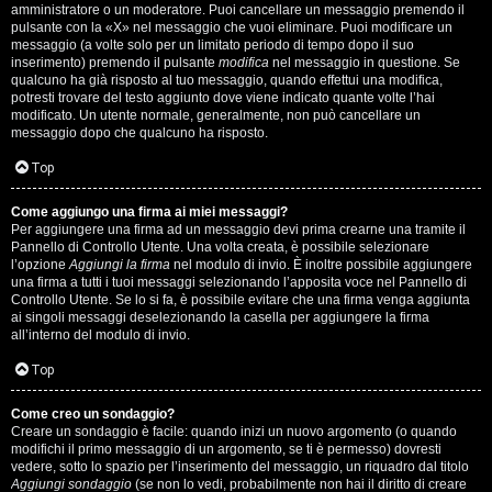
s
amministratore o un moderatore. Puoi cancellare un messaggio premendo il
pulsante con la «X» nel messaggio che vuoi eliminare. Puoi modificare un
i
messaggio (a volte solo per un limitato periodo di tempo dopo il suo
inserimento) premendo il pulsante
modifica
nel messaggio in questione. Se
M
qualcuno ha già risposto al tuo messaggio, quando effettui una modifica,
potresti trovare del testo aggiunto dove viene indicato quante volte l’hai
u
modificato. Un utente normale, generalmente, non può cancellare un
messaggio dopo che qualcuno ha risposto.
s
Top
i
Come aggiungo una firma ai miei messaggi?
c
Per aggiungere una firma ad un messaggio devi prima crearne una tramite il
Pannello di Controllo Utente. Una volta creata, è possibile selezionare
a
l’opzione
Aggiungi la firma
nel modulo di invio. È inoltre possibile aggiungere
una firma a tutti i tuoi messaggi selezionando l’apposita voce nel Pannello di
l
Controllo Utente. Se lo si fa, è possibile evitare che una firma venga aggiunta
ai singoli messaggi deselezionando la casella per aggiungere la firma
i
all’interno del modulo di invio.
d
Top
i
Come creo un sondaggio?
Creare un sondaggio è facile: quando inizi un nuovo argomento (o quando
G
modifichi il primo messaggio di un argomento, se ti è permesso) dovresti
vedere, sotto lo spazio per l’inserimento del messaggio, un riquadro dal titolo
Aggiungi sondaggio
(se non lo vedi, probabilmente non hai il diritto di creare