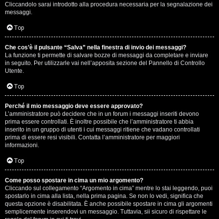
e
Cliccandolo sarai introdotto alla procedura necessaria per la segnalazione dei
messaggi.
r
Top
a
t
Che cos’è il pulsante “Salva” nella finestra di invio dei messaggi?
La funzione ti permette di salvare bozze di messaggi da completare e inviare
in seguito. Per utilizzarle vai nell’apposita sezione del Pannello di Controllo
e
Utente.
c
Top
o
Perché il mio messaggio deve essere approvato?
n
L’amministratore può decidere che in un forum i messaggi inseriti devono
prima essere controllati. È inoltre possibile che l’amministratore ti abbia
inserito in un gruppo di utenti i cui messaggi ritiene che vadano controllati
G
prima di essere resi visibili. Contatta l’amministratore per maggiori
informazioni.
i
Top
g
i
Come posso spostare in cima un mio argomento?
Cliccando sul collegamento “Argomento in cima” mentre lo stai leggendo, puoi
spostarlo in cima alla lista, nella prima pagina. Se non lo vedi, significa che
D
questa opzione è disabilitata. È anche possibile spostare in cima gli argomenti
semplicemente inserendovi un messaggio. Tuttavia, sii sicuro di rispettare le
'