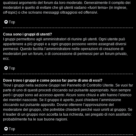
qualsiasi argomento del forum da loro moderato. Generalmente il compito dei
s
moderatori è quello di evitare che gli utenti vadano «fuori tema» (in inglese,
off-topic
) o che scrivano messaggi oltraggiosi ed offensivi.
i
Top
M
Cosa sono i gruppi di utenti?
u
I gruppi permettono agli amministratori di riunire gli utenti. Ogni utente può
appartenere a più gruppi e a ogni gruppo possono venire assegnati diversi
s
permessi. Questo facilita l’amministratore nelle operazioni di creazione di
moderatori per un forum, o di concessione di permessi per un forum privato,
i
ecc.
c
Top
a
Dove trovo i gruppi e come posso far parte di uno di essi?
Trovi i gruppi nella sezione
Gruppi
nel Pannello di Controllo Utente. Se vuoi far
l
parte di uno di questi procedi cliccando sul pulsante appropriato. Non sempre
però i gruppi sono ad
accesso aperto
. Alcuni sono chiusi e altri hanno l’elenco
i
dei membri nascosto. Se il gruppo è aperto, puoi chiedere l’ammissione
cliccando sul pulsante apposito. Dovrai ottenere l’approvazione del
.
moderatore del gruppo, che potrebbe chiederti perché vuoi unirti al gruppo. Se
il leader di un gruppo non accetta la tua richiesta, sei pregato di non assillarlo:
.
probabilmente ha le sue buone ragioni.
.
Top