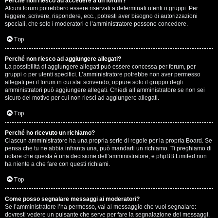
Perché non riesco ad accedere a un forum?
Alcuni forum potrebbero essere riservati a determinati utenti o gruppi. Per
.
leggere, scrivere, rispondere, ecc., potresti aver bisogno di autorizzazioni
speciali, che solo i moderatori e l’amministratore possono concedere.
.
Top
R
Perché non riesco ad aggiungere allegati?
e
La possibilità di aggiungere allegati può essere concessa per forum, per
gruppi o per utenti specifici. L’amministratore potrebbe non aver permesso
allegati per il forum in cui stai scrivendo, oppure solo il gruppo degli
s
amministratori può aggiungere allegati. Chiedi all’amministratore se non sei
sicuro del motivo per cui non riesci ad aggiungere allegati.
o
Top
c
o
Perché ho ricevuto un richiamo?
Ciascun amministratore ha una propria serie di regole per la propria Board. Se
pensa che tu ne abbia infranta una, può mandarti un richiamo. Ti preghiamo di
n
notare che questa è una decisione dell’amministratore, e phpBB Limited non
ha niente a che fare con questi richiami.
t
Top
i
S
Come posso segnalare messaggi ai moderatori?
Se l’amministratore l’ha permesso, vai al messaggio che vuoi segnalare:
dovresti vedere un pulsante che serve per fare la segnalazione dei messaggi.