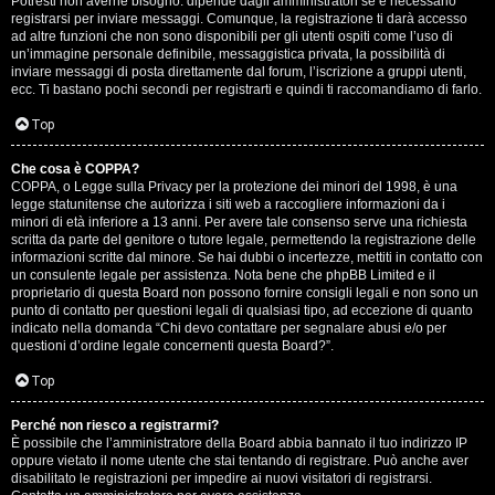
Potresti non averne bisogno: dipende dagli amministratori se è necessario
registrarsi per inviare messaggi. Comunque, la registrazione ti darà accesso
ad altre funzioni che non sono disponibili per gli utenti ospiti come l’uso di
un’immagine personale definibile, messaggistica privata, la possibilità di
inviare messaggi di posta direttamente dal forum, l’iscrizione a gruppi utenti,
ecc. Ti bastano pochi secondi per registrarti e quindi ti raccomandiamo di farlo.
Top
T
Che cosa è COPPA?
A
o
COPPA, o Legge sulla Privacy per la protezione dei minori del 1998, è una
legge statunitense che autorizza i siti web a raccogliere informazioni da i
r
p
minori di età inferiore a 13 anni. Per avere tale consenso serve una richiesta
scritta da parte del genitore o tutore legale, permettendo la registrazione delle
g
i
informazioni scritte dal minore. Se hai dubbi o incertezze, mettiti in contatto con
un consulente legale per assistenza. Nota bene che phpBB Limited e il
o
c
proprietario di questa Board non possono fornire consigli legali e non sono un
punto di contatto per questioni legali di qualsiasi tipo, ad eccezione di quanto
m
A
indicato nella domanda “Chi devo contattare per segnalare abusi e/o per
questioni d’ordine legale concernenti questa Board?”.
e
t
Top
n
t
Perché non riesco a registrarmi?
t
i
È possibile che l’amministratore della Board abbia bannato il tuo indirizzo IP
oppure vietato il nome utente che stai tentando di registrare. Può anche aver
i
v
disabilitato le registrazioni per impedire ai nuovi visitatori di registrarsi.