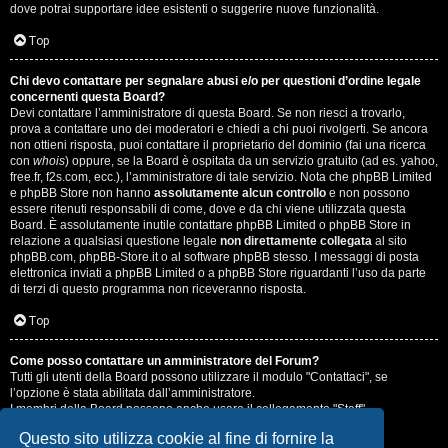
dove potrai supportare idee esistenti o suggerire nuove funzionalità.
Top
Chi devo contattare per segnalare abusi e/o per questioni d’ordine legale
concernenti questa Board?
Devi contattare l’amministratore di questa Board. Se non riesci a trovarlo,
prova a contattare uno dei moderatori e chiedi a chi puoi rivolgerti. Se ancora
non ottieni risposta, puoi contattare il proprietario del dominio (fai una ricerca
con
whois
) oppure, se la Board è ospitata da un servizio gratuito (ad es. yahoo,
free.fr, f2s.com, ecc.), l’amministratore di tale servizio. Nota che phpBB Limited
e phpBB Store non hanno
assolutamente alcun controllo
e non possono
essere ritenuti responsabili di come, dove e da chi viene utilizzata questa
Board. È assolutamente inutile contattare phpBB Limited o phpBB Store in
relazione a qualsiasi questione legale
non direttamente collegata
al sito
phpBB.com, phpBB-Store.it o al software phpBB stesso. I messaggi di posta
elettronica inviati a phpBB Limited o a phpBB Store riguardanti l’uso da parte
di terzi di questo programma non riceveranno risposta.
Top
Come posso contattare un amministratore del Forum?
Tutti gli utenti della Board possono utilizzare il modulo "Contattaci", se
l’opzione è stata abilitata dall’amministratore.
I membri della Board possono anche usare il collegamento "Staff".
Questo sito utilizza cookie al fine di fornire la
Top