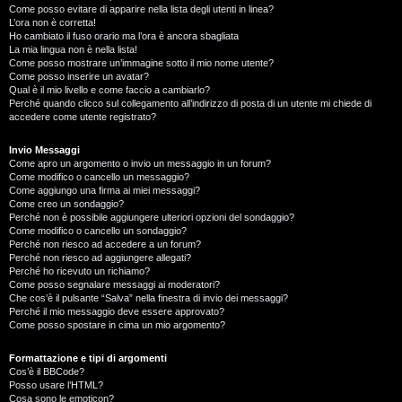
Come posso evitare di apparire nella lista degli utenti in linea?
L’ora non è corretta!
Ho cambiato il fuso orario ma l’ora è ancora sbagliata
La mia lingua non è nella lista!
Come posso mostrare un’immagine sotto il mio nome utente?
Come posso inserire un avatar?
Qual è il mio livello e come faccio a cambiarlo?
Perché quando clicco sul collegamento all’indirizzo di posta di un utente mi chiede di
accedere come utente registrato?
Invio Messaggi
Come apro un argomento o invio un messaggio in un forum?
Come modifico o cancello un messaggio?
Come aggiungo una firma ai miei messaggi?
Come creo un sondaggio?
Perché non è possibile aggiungere ulteriori opzioni del sondaggio?
Come modifico o cancello un sondaggio?
Perché non riesco ad accedere a un forum?
Perché non riesco ad aggiungere allegati?
Perché ho ricevuto un richiamo?
Come posso segnalare messaggi ai moderatori?
Che cos’è il pulsante “Salva” nella finestra di invio dei messaggi?
Perché il mio messaggio deve essere approvato?
Come posso spostare in cima un mio argomento?
Formattazione e tipi di argomenti
Cos’è il BBCode?
Posso usare l’HTML?
Cosa sono le emoticon?