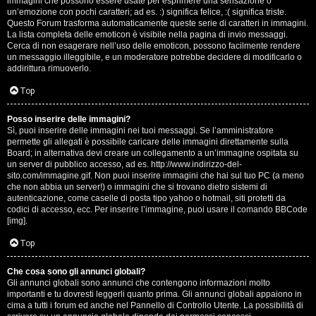
e
immagini che possono essere usate per esprimere una sensazione o
un’emozione con pochi caratteri; ad es. :) significa felice, :( significa triste.
s
Questo Forum trasforma automaticamente queste serie di caratteri in immagini.
La lista completa delle emoticon è visibile nella pagina di invio messaggi.
Cerca di non esagerare nell’uso delle emoticon, possono facilmente rendere
s
un messaggio illeggibile, e un moderatore potrebbe decidere di modificarlo o
addirittura rimuoverlo.
i
Top
o
n
Posso inserire delle immagini?
Sì, puoi inserire delle immagini nei tuoi messaggi. Se l’amministratore
permette gli allegati è possibile caricare delle immagini direttamente sulla
i
Board; in alternativa devi creare un collegamento a un’immagine ospitata su
un server di pubblico accesso, ad es. http://www.indirizzo-del-
sito.com/immagine.gif. Non puoi inserire immagini che hai sul tuo PC (a meno
C
che non abbia un server!) o immagini che si trovano dietro sistemi di
autenticazione, come caselle di posta tipo yahoo o hotmail, siti protetti da
o
codici di accesso, ecc. Per inserire l’immagine, puoi usare il comando BBCode
[img].
s
Top
a
Che cosa sono gli annunci globali?
c
Gli annunci globali sono annunci che contengono informazioni molto
importanti e tu dovresti leggerli quanto prima. Gli annunci globali appaiono in
i
cima a tutti i forum ed anche nel Pannello di Controllo Utente. La possibilità di