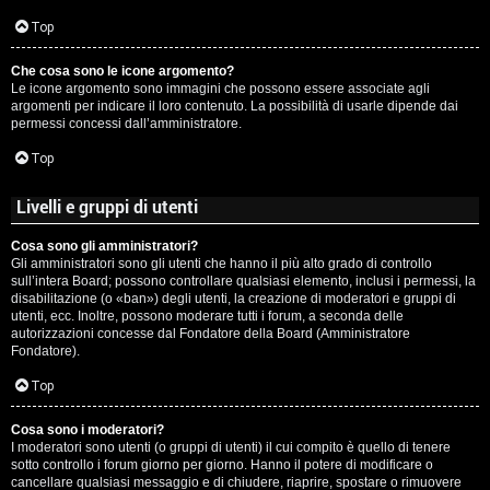
c
Top
i
Che cosa sono le icone argomento?
p
Le icone argomento sono immagini che possono essere associate agli
argomenti per indicare il loro contenuto. La possibilità di usarle dipende dai
i
permessi concessi dall’amministratore.
a
Top
c
Livelli e gruppi di utenti
e
Cosa sono gli amministratori?
Gli amministratori sono gli utenti che hanno il più alto grado di controllo
P
sull’intera Board; possono controllare qualsiasi elemento, inclusi i permessi, la
disabilitazione (o «ban») degli utenti, la creazione di moderatori e gruppi di
utenti, ecc. Inoltre, possono moderare tutti i forum, a seconda delle
e
autorizzazioni concesse dal Fondatore della Board (Amministratore
Fondatore).
r
Top
c
o
Cosa sono i moderatori?
I moderatori sono utenti (o gruppi di utenti) il cui compito è quello di tenere
sotto controllo i forum giorno per giorno. Hanno il potere di modificare o
r
cancellare qualsiasi messaggio e di chiudere, riaprire, spostare o rimuovere