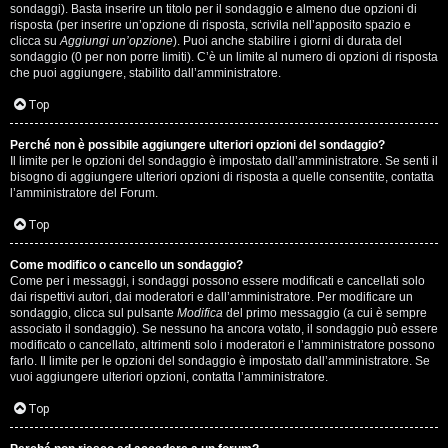
i
sondaggi). Basta inserire un titolo per il sondaggio e almeno due opzioni di
g
risposta (per inserire un’opzione di risposta, scrivila nell’apposito spazio e
clicca su
Aggiungi un’opzione
). Puoi anche stabilire i giorni di durata del
sondaggio (0 per non porre limiti). C’è un limite al numero di opzioni di risposta
i
che puoi aggiungere, stabilito dall’amministratore.
D
Top
'
Perché non è possibile aggiungere ulteriori opzioni del sondaggio?
A
Il limite per le opzioni del sondaggio è impostato dall’amministratore. Se senti il
bisogno di aggiungere ulteriori opzioni di risposta a quelle consentite, contatta
l’amministratore del Forum.
g
Top
o
s
Come modifico o cancello un sondaggio?
Come per i messaggi, i sondaggi possono essere modificati e cancellati solo
t
dai rispettivi autori, dai moderatori e dall’amministratore. Per modificare un
sondaggio, clicca sul pulsante
Modifica
del primo messaggio (a cui è sempre
associato il sondaggio). Se nessuno ha ancora votato, il sondaggio può essere
i
modificato o cancellato, altrimenti solo i moderatori e l’amministratore possono
farlo. Il limite per le opzioni del sondaggio è impostato dall’amministratore. Se
n
vuoi aggiungere ulteriori opzioni, contatta l’amministratore.
o
Top
.