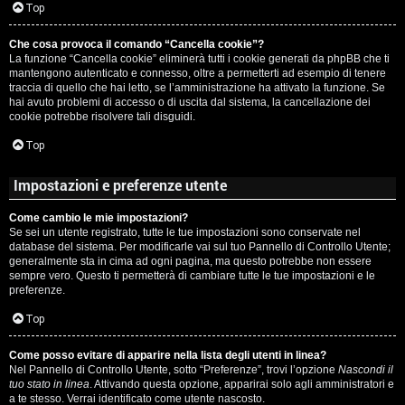
c
Top
i
a
Che cosa provoca il comando “Cancella cookie”?
v
La funzione “Cancella cookie” eliminerà tutti i cookie generati da phpBB che ti
:
mantengono autenticato e connesso, oltre a permetterti ad esempio di tenere
i
traccia di quello che hai letto, se l’amministrazione ha attivato la funzione. Se
C
hai avuto problemi di accesso o di uscita dal sistema, la cancellazione dei
cookie potrebbe risolvere tali disguidi.
D
Top
C
/
Impostazioni e preferenze utente
e
V
Come cambio le mie impostazioni?
r
i
Se sei un utente registrato, tutte le tue impostazioni sono conservate nel
database del sistema. Per modificarle vai sul tuo Pannello di Controllo Utente;
c
n
generalmente sta in cima ad ogni pagina, ma questo potrebbe non essere
sempre vero. Questo ti permetterà di cambiare tutte le tue impostazioni e le
a
i
preferenze.
l
Top
i
Come posso evitare di apparire nella lista degli utenti in linea?
F
Nel Pannello di Controllo Utente, sotto “Preferenze”, trovi l’opzione
Nascondi il
/
tuo stato in linea
. Attivando questa opzione, apparirai solo agli amministratori e
A
a te stesso. Verrai identificato come utente nascosto.