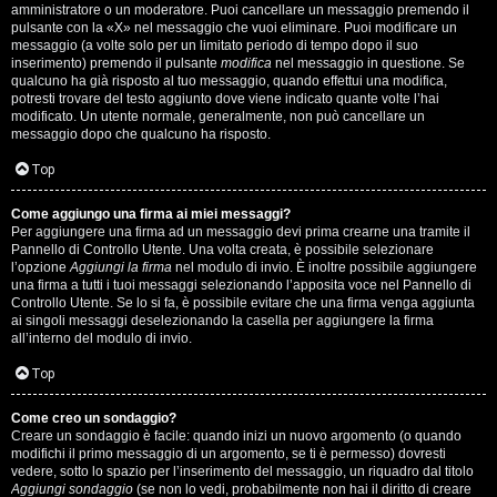
s
amministratore o un moderatore. Puoi cancellare un messaggio premendo il
pulsante con la «X» nel messaggio che vuoi eliminare. Puoi modificare un
i
messaggio (a volte solo per un limitato periodo di tempo dopo il suo
inserimento) premendo il pulsante
modifica
nel messaggio in questione. Se
M
qualcuno ha già risposto al tuo messaggio, quando effettui una modifica,
potresti trovare del testo aggiunto dove viene indicato quante volte l’hai
u
modificato. Un utente normale, generalmente, non può cancellare un
messaggio dopo che qualcuno ha risposto.
s
Top
i
Come aggiungo una firma ai miei messaggi?
c
Per aggiungere una firma ad un messaggio devi prima crearne una tramite il
Pannello di Controllo Utente. Una volta creata, è possibile selezionare
a
l’opzione
Aggiungi la firma
nel modulo di invio. È inoltre possibile aggiungere
una firma a tutti i tuoi messaggi selezionando l’apposita voce nel Pannello di
l
Controllo Utente. Se lo si fa, è possibile evitare che una firma venga aggiunta
ai singoli messaggi deselezionando la casella per aggiungere la firma
i
all’interno del modulo di invio.
d
Top
i
Come creo un sondaggio?
Creare un sondaggio è facile: quando inizi un nuovo argomento (o quando
G
modifichi il primo messaggio di un argomento, se ti è permesso) dovresti
vedere, sotto lo spazio per l’inserimento del messaggio, un riquadro dal titolo
Aggiungi sondaggio
(se non lo vedi, probabilmente non hai il diritto di creare