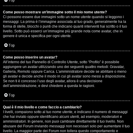
G
Top
i
Come posso mostrare un’immagine sotto il mio nome utente?
Ci possono essere due immagini sotto un nome utente quando si leggono i
g
messaggi. La prima è l’immagine associata al tuo grado, generalmente ha la
forma di stelle, blocchi o punti che indicano quanti interventi hai scritto o il tuo
i
livello. Sotto può esserci un’immagine più grande nota come avatar, che in
genere è unica e specifica per ogni utente.
D
Top
’
Come posso inserire un avatar?
A
All’interno del tuo Pannello di Controllo Utente, sotto “Profilo” è possibile
aggiungere un avatar utilizzando uno dei seguenti quattro metodi: Gravatar,
g
Galleria, Remoto oppure Carica. L’amministratore decide se abilitare o meno
gli avatar e decide anche il modo in cui gli avatar sono messi a disposizione.
o
Se non ti è concesso l’uso degli avatar, allora è una decisione
dell’amministrazione, e devi chiedere a questa le ragioni.
s
Top
t
Qual è il mio livello e come faccio a cambiarlo?
i
I livelli, compaiono sotto al tuo nome utente, e indicano il numero di messaggi
che hai inviato oppure identificano alcuni utenti, ad esempio, moderatori e
n
amministratori. In genere, non puoi cambiare direttamente il tuo livello. Non
abusare del Forum inviando messaggi non necessari solo per aumentare il tuo
o
livello. La maggior parte dei Forum non tollera questo comportamento e