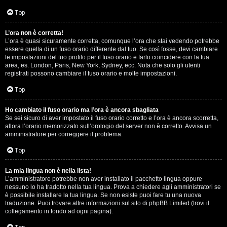
D
Q
Top
i
L’ora non è corretta!
g
L’ora è quasi sicuramente corretta, comunque l’ora che stai vedendo potrebbe
essere quella di un fuso orario differente dal tuo. Se così fosse, devi cambiare
i
le impostazioni del tuo profilo per il fuso orario e farlo coincidere con la tua
area, es. London, Paris, New York, Sydney, ecc. Nota che solo gli utenti
t
registrati possono cambiare il fuso orario e molte impostazioni.
a
Top
l
Ho cambiato il fuso orario ma l’ora è ancora sbagliata
Se sei sicuro di aver impostato il fuso orario corretto e l’ora è ancora scorretta,
S
allora l’orario memorizzato sull’orologio del server non è corretto. Avvisa un
amministratore per correggere il problema.
t
Top
o
La mia lingua non è nella lista!
r
L’amministratore potrebbe non aver installato il pacchetto lingua oppure
nessuno lo ha tradotto nella tua lingua. Prova a chiedere agli amministratori se
e
è possibile installare la tua lingua. Se non esiste puoi fare tu una nuova
traduzione. Puoi trovare altre informazioni sul sito di phpBB Limited (trovi il
:
collegamento in fondo ad ogni pagina).