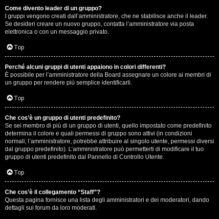
Come divento leader di un gruppo?
D
I gruppi vengono creati dall’amministratore, che ne stabilisce anche il leader.
Se desideri creare un nuovo gruppo, contatta l’amministratore via posta
i
elettronica o con un messaggio privato.
t
Top
u
Perché alcuni gruppi di utenti appaiono in colori differenti?
È possibile per l’amministratore della Board assegnare un colore ai membri di
t
un gruppo per rendere più semplice identificarli.
t
Top
o
Che cos’è un gruppo di utenti predefinito?
Se sei membro di più di un gruppo di utenti, quello impostato come predefinito
u
determina il colore e quali permessi di gruppo sono attivi (in condizioni
normali; l’amministratore, potrebbe attribuire al singolo utente, permessi diversi
n
dal gruppo predefinito). L’amministratore può permetterti di modificare il tuo
gruppo di utenti predefinito dal Pannello di Controllo Utente.
p
Top
ò
Che cos’è il collegamento “Staff”?
Questa pagina fornisce una lista degli amministratori e dei moderatori, dando
dettagli sui forum da loro moderati.