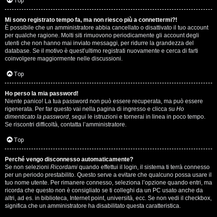
i
Top
n
Mi sono registrato tempo fa, ma non riesco più a connettermi?!
È possibile che un amministratore abbia cancellato o disattivato il tuo account
A
o
per qualche ragione. Molti siti rimuovono periodicamente gli account degli
utenti che non hanno mai inviato messaggi, per ridurre la grandezza del
r
i
database. Se il motivo è quest’ultimo registrati nuovamente e cerca di farti
coinvolgere maggiormente nelle discussioni.
g
n
Top
o
T
Ho perso la mia password!
m
o
Niente panico! La tua password non può essere recuperata, ma può essere
rigenerata. Per far questo vai nella pagina di ingresso e clicca su
Ho
e
u
dimenticato la password
, segui le istruzioni e tornerai in linea in poco tempo.
Se riscontri difficoltà, contatta l’amministratore.
n
r
Top
t
M
Perché vengo disconnesso automaticamente?
i
Se non selezioni
Ricordami
quando effettui il login, il sistema ti terrà connesso
u
per un periodo prestabilito. Questo serve a evitare che qualcuno possa usare il
a
tuo nome utente. Per rimanere connesso, seleziona l’opzione quando entri, ma
s
ricorda che questo non è consigliato se ti colleghi da un PC usato anche da
t
altri, ad es. in biblioteca, Internet point, università, ecc. Se non vedi il checkbox,
i
significa che un amministratore ha disabilitato questa caratteristica.
t