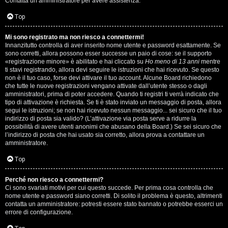
Contatta un amministratore per avere assistenza.
s
i
Top
e
G
Mi sono registrato ma non riesco a connettermi!
n
Innanzitutto controlla di aver inserito nome utente e password esattamente. Se
i
sono corretti, allora possono esser successe un paio di cose: se il supporto
z
«registrazione minore» è abilitato e hai cliccato su
Ho meno di 13 anni
mentre
g
ti stavi registrando, allora devi seguire le istruzioni che hai ricevuto. Se questo
non è il tuo caso, forse devi attivare il tuo account. Alcune Board richiedono
a
che tutte le nuove registrazioni vengano attivate dall’utente stesso o dagli
i
amministratori, prima di poter accedere. Quando ti registri ti verrà indicato che
r
tipo di attivazione è richiesta. Se ti è stato inviato un messaggio di posta, allora
D
segui le istruzioni; se non hai ricevuto nessun messaggio... sei sicuro che il tuo
i
indirizzo di posta sia valido? (L’attivazione via posta serve a ridurre la
'
possibilità di avere utenti anonimi che abusano della Board.) Se sei sicuro che
s
l’indirizzo di posta che hai usato sia corretto, allora prova a contattare un
A
amministratore.
p
g
Top
o
o
Perché non riesco a connettermi?
s
Ci sono svariati motivi per cui questo succede. Per prima cosa controlla che
s
nome utente e password siano corretti. Di solito il problema è questo, altrimenti
t
contatta un amministratore: potresti essere stato bannato o potrebbe esserci un
t
errore di configurazione.
a