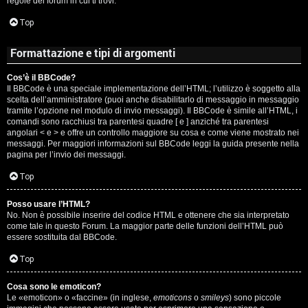
regole del forum in cui ti trovi.
A
Top
g
Formattazione e tipi di argomenti
o
Cos’è il BBCode?
s
Il BBCode è una speciale implementazione dell’HTML; l’utilizzo è soggetto alla
scelta dell’amministratore (puoi anche disabilitarlo di messaggio in messaggio
t
tramite l’opzione nel modulo di invio messaggi). Il BBCode è simile all’HTML, i
comandi sono racchiusi tra parentesi quadre [ e ] anziché tra parentesi
i
angolari < e > e offre un controllo maggiore su cosa e come viene mostrato nei
messaggi. Per maggiori informazioni sul BBCode leggi la guida presente nella
pagina per l’invio dei messaggi.
n
Top
o
Posso usare l’HTML?
R
No. Non è possibile inserire del codice HTML e ottenere che sia interpretato
come tale in questo Forum. La maggior parte delle funzioni dell’HTML può
i
essere sostituita dal BBCode.
Top
f
l
Cosa sono le emoticon?
Le «emoticon» o «faccine» (in inglese,
emoticons
o
smileys
) sono piccole