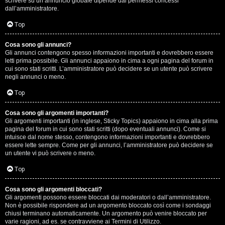
scrivere su un annuncio globale dipende dai permessi concessi
p
dall’amministratore.
i
Top
a
Cosa sono gli annunci?
Gli annunci contengono spesso informazioni importanti e dovrebbero essere
c
letti prima possibile. Gli annunci appaiono in cima a ogni pagina del forum in
cui sono stati scritti. L’amministratore può decidere se un utente può scrivere
e
negli annunci o meno.
e
Top
c
Cosa sono gli argomenti importanti?
Gli argomenti importanti (in inglese, Sticky Topics) appaiono in cima alla prima
o
pagina del forum in cui sono stati scritti (dopo eventuali annunci). Come si
intuisce dal nome stesso, contengono informazioni importanti e dovrebbero
s
essere lette sempre. Come per gli annunci, l’amministratore può decidere se
un utente vi può scrivere o meno.
a
Top
n
Cosa sono gli argomenti bloccati?
o
Gli argomenti possono essere bloccati dai moderatori o dall’amministratore.
Non è possibile rispondere ad un argomento bloccato così come i sondaggi
n
chiusi terminano automaticamente. Un argomento può venire bloccato per
varie ragioni, ad es. se contravviene ai Termini di Utilizzo.