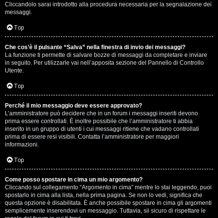
e
Cliccandolo sarai introdotto alla procedura necessaria per la segnalazione dei
messaggi.
r
Top
a
t
Che cos’è il pulsante “Salva” nella finestra di invio dei messaggi?
La funzione ti permette di salvare bozze di messaggi da completare e inviare
in seguito. Per utilizzarle vai nell’apposita sezione del Pannello di Controllo
e
Utente.
c
Top
o
Perché il mio messaggio deve essere approvato?
n
L’amministratore può decidere che in un forum i messaggi inseriti devono
prima essere controllati. È inoltre possibile che l’amministratore ti abbia
inserito in un gruppo di utenti i cui messaggi ritiene che vadano controllati
G
prima di essere resi visibili. Contatta l’amministratore per maggiori
informazioni.
i
Top
g
i
Come posso spostare in cima un mio argomento?
Cliccando sul collegamento “Argomento in cima” mentre lo stai leggendo, puoi
spostarlo in cima alla lista, nella prima pagina. Se non lo vedi, significa che
D
questa opzione è disabilitata. È anche possibile spostare in cima gli argomenti
semplicemente inserendovi un messaggio. Tuttavia, sii sicuro di rispettare le
'