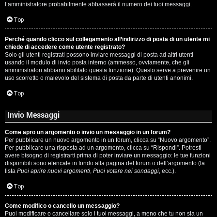
l’amministratore probabilmente abbasserà il numero dei tuoi messaggi.
P
Top
l
Perché quando clicco sul collegamento all’indirizzo di posta di un utente mi
a
chiede di accedere come utente registrato?
Solo gli utenti registrati possono inviare messaggi di posta ad altri utenti
n
usando il modulo di invio posta interno (ammesso, ovviamente, che gli
amministratori abbiano abilitato questa funzione). Questo serve a prevenire un
e
uso scorretto o malevolo del sistema di posta da parte di utenti anonimi.
t
Top
Invio Messaggi
P
Come apro un argomento o invio un messaggio in un forum?
e
Per pubblicare un nuovo argomento in un forum, clicca su “Nuovo argomento”.
Per pubblicare una risposta ad un argomento, clicca su “Rispondi”. Potresti
r
avere bisogno di registrarti prima di poter inviare un messaggio: le tue funzioni
disponibili sono elencate in fondo alla pagina del forum o dell’argomento (la
c
lista
Puoi aprire nuovi argomenti
,
Puoi votare nei sondaggi
, ecc.).
o
Top
r
Come modifico o cancello un messaggio?
Puoi modificare o cancellare solo i tuoi messaggi, a meno che tu non sia un