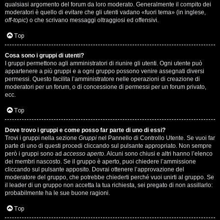
qualsiasi argomento del forum da loro moderato. Generalmente il compito dei
s
moderatori è quello di evitare che gli utenti vadano «fuori tema» (in inglese,
off-topic
) o che scrivano messaggi oltraggiosi ed offensivi.
i
Top
M
Cosa sono i gruppi di utenti?
u
I gruppi permettono agli amministratori di riunire gli utenti. Ogni utente può
appartenere a più gruppi e a ogni gruppo possono venire assegnati diversi
s
permessi. Questo facilita l’amministratore nelle operazioni di creazione di
moderatori per un forum, o di concessione di permessi per un forum privato,
i
ecc.
c
Top
a
Dove trovo i gruppi e come posso far parte di uno di essi?
Trovi i gruppi nella sezione
Gruppi
nel Pannello di Controllo Utente. Se vuoi far
l
parte di uno di questi procedi cliccando sul pulsante appropriato. Non sempre
però i gruppi sono ad
accesso aperto
. Alcuni sono chiusi e altri hanno l’elenco
i
dei membri nascosto. Se il gruppo è aperto, puoi chiedere l’ammissione
cliccando sul pulsante apposito. Dovrai ottenere l’approvazione del
.
moderatore del gruppo, che potrebbe chiederti perché vuoi unirti al gruppo. Se
il leader di un gruppo non accetta la tua richiesta, sei pregato di non assillarlo:
.
probabilmente ha le sue buone ragioni.
.
Top