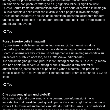
e
immagini che possono essere usate per esprimere una sensazione o
un’emozione con pochi caratteri; ad es. :) significa felice, :( significa triste.
s
Questo Forum trasforma automaticamente queste serie di caratteri in immagini.
La lista completa delle emoticon è visibile nella pagina di invio messaggi.
Cerca di non esagerare nell’uso delle emoticon, possono facilmente rendere
s
un messaggio illeggibile, e un moderatore potrebbe decidere di modificarlo o
addirittura rimuoverlo.
i
Top
o
n
Posso inserire delle immagini?
Sì, puoi inserire delle immagini nei tuoi messaggi. Se l’amministratore
permette gli allegati è possibile caricare delle immagini direttamente sulla
i
Board; in alternativa devi creare un collegamento a un’immagine ospitata su
un server di pubblico accesso, ad es. http://www.indirizzo-del-
sito.com/immagine.gif. Non puoi inserire immagini che hai sul tuo PC (a meno
C
che non abbia un server!) o immagini che si trovano dietro sistemi di
autenticazione, come caselle di posta tipo yahoo o hotmail, siti protetti da
o
codici di accesso, ecc. Per inserire l’immagine, puoi usare il comando BBCode
[img].
s
Top
a
Che cosa sono gli annunci globali?
c
Gli annunci globali sono annunci che contengono informazioni molto
importanti e tu dovresti leggerli quanto prima. Gli annunci globali appaiono in
i
cima a tutti i forum ed anche nel Pannello di Controllo Utente. La possibilità di