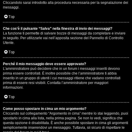
e
Cliccandolo sarai introdotto alla procedura necessaria per la segnalazione dei
messaggi.
r
Top
a
t
Che cos’è il pulsante “Salva” nella finestra di invio dei messaggi?
La funzione ti permette di salvare bozze di messaggi da completare e inviare
in seguito. Per utilizzarle vai nell’apposita sezione del Pannello di Controllo
e
Utente.
c
Top
o
Perché il mio messaggio deve essere approvato?
n
L’amministratore può decidere che in un forum i messaggi inseriti devono
prima essere controllati. È inoltre possibile che l’amministratore ti abbia
inserito in un gruppo di utenti i cui messaggi ritiene che vadano controllati
G
prima di essere resi visibili. Contatta l’amministratore per maggiori
informazioni.
i
Top
g
i
Come posso spostare in cima un mio argomento?
Cliccando sul collegamento “Argomento in cima” mentre lo stai leggendo, puoi
spostarlo in cima alla lista, nella prima pagina. Se non lo vedi, significa che
D
questa opzione è disabilitata. È anche possibile spostare in cima gli argomenti
semplicemente inserendovi un messaggio. Tuttavia, sii sicuro di rispettare le
'