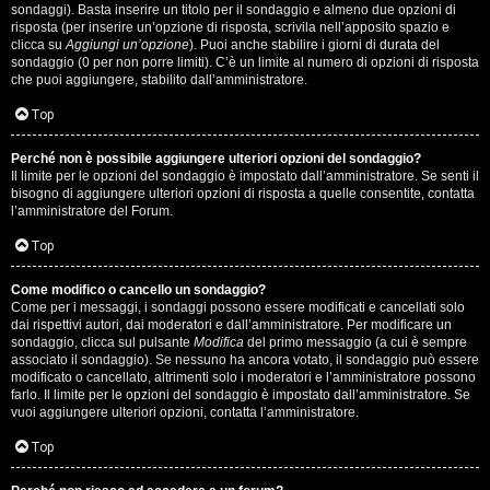
i
sondaggi). Basta inserire un titolo per il sondaggio e almeno due opzioni di
g
risposta (per inserire un’opzione di risposta, scrivila nell’apposito spazio e
clicca su
Aggiungi un’opzione
). Puoi anche stabilire i giorni di durata del
sondaggio (0 per non porre limiti). C’è un limite al numero di opzioni di risposta
i
che puoi aggiungere, stabilito dall’amministratore.
D
Top
'
Perché non è possibile aggiungere ulteriori opzioni del sondaggio?
A
Il limite per le opzioni del sondaggio è impostato dall’amministratore. Se senti il
bisogno di aggiungere ulteriori opzioni di risposta a quelle consentite, contatta
l’amministratore del Forum.
g
Top
o
s
Come modifico o cancello un sondaggio?
Come per i messaggi, i sondaggi possono essere modificati e cancellati solo
t
dai rispettivi autori, dai moderatori e dall’amministratore. Per modificare un
sondaggio, clicca sul pulsante
Modifica
del primo messaggio (a cui è sempre
associato il sondaggio). Se nessuno ha ancora votato, il sondaggio può essere
i
modificato o cancellato, altrimenti solo i moderatori e l’amministratore possono
farlo. Il limite per le opzioni del sondaggio è impostato dall’amministratore. Se
n
vuoi aggiungere ulteriori opzioni, contatta l’amministratore.
o
Top
.