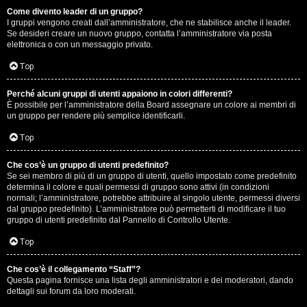
Come divento leader di un gruppo?
D
I gruppi vengono creati dall’amministratore, che ne stabilisce anche il leader.
Se desideri creare un nuovo gruppo, contatta l’amministratore via posta
i
elettronica o con un messaggio privato.
t
Top
u
Perché alcuni gruppi di utenti appaiono in colori differenti?
È possibile per l’amministratore della Board assegnare un colore ai membri di
t
un gruppo per rendere più semplice identificarli.
t
Top
o
Che cos’è un gruppo di utenti predefinito?
Se sei membro di più di un gruppo di utenti, quello impostato come predefinito
u
determina il colore e quali permessi di gruppo sono attivi (in condizioni
normali; l’amministratore, potrebbe attribuire al singolo utente, permessi diversi
n
dal gruppo predefinito). L’amministratore può permetterti di modificare il tuo
gruppo di utenti predefinito dal Pannello di Controllo Utente.
p
Top
ò
Che cos’è il collegamento “Staff”?
Questa pagina fornisce una lista degli amministratori e dei moderatori, dando
dettagli sui forum da loro moderati.