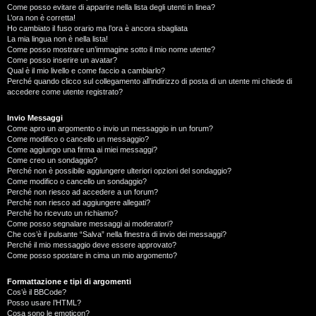
Come posso evitare di apparire nella lista degli utenti in linea?
L’ora non è corretta!
Ho cambiato il fuso orario ma l’ora è ancora sbagliata
La mia lingua non è nella lista!
Come posso mostrare un’immagine sotto il mio nome utente?
Come posso inserire un avatar?
Qual è il mio livello e come faccio a cambiarlo?
Perché quando clicco sul collegamento all’indirizzo di posta di un utente mi chiede di
accedere come utente registrato?
Invio Messaggi
Come apro un argomento o invio un messaggio in un forum?
Come modifico o cancello un messaggio?
Come aggiungo una firma ai miei messaggi?
Come creo un sondaggio?
Perché non è possibile aggiungere ulteriori opzioni del sondaggio?
Come modifico o cancello un sondaggio?
Perché non riesco ad accedere a un forum?
Perché non riesco ad aggiungere allegati?
Perché ho ricevuto un richiamo?
Come posso segnalare messaggi ai moderatori?
Che cos’è il pulsante “Salva” nella finestra di invio dei messaggi?
Perché il mio messaggio deve essere approvato?
Come posso spostare in cima un mio argomento?
Formattazione e tipi di argomenti
Cos’è il BBCode?
Posso usare l’HTML?
Cosa sono le emoticon?