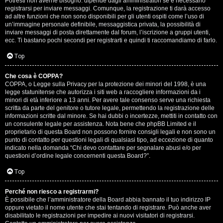
Potresti non averne bisogno: dipende dagli amministratori se è necessario
registrarsi per inviare messaggi. Comunque, la registrazione ti darà accesso
ad altre funzioni che non sono disponibili per gli utenti ospiti come l’uso di
un’immagine personale definibile, messaggistica privata, la possibilità di
inviare messaggi di posta direttamente dal forum, l’iscrizione a gruppi utenti,
ecc. Ti bastano pochi secondi per registrarti e quindi ti raccomandiamo di farlo.
Top
T
Che cosa è COPPA?
A
o
COPPA, o Legge sulla Privacy per la protezione dei minori del 1998, è una
legge statunitense che autorizza i siti web a raccogliere informazioni da i
r
p
minori di età inferiore a 13 anni. Per avere tale consenso serve una richiesta
scritta da parte del genitore o tutore legale, permettendo la registrazione delle
g
i
informazioni scritte dal minore. Se hai dubbi o incertezze, mettiti in contatto con
un consulente legale per assistenza. Nota bene che phpBB Limited e il
o
c
proprietario di questa Board non possono fornire consigli legali e non sono un
punto di contatto per questioni legali di qualsiasi tipo, ad eccezione di quanto
m
A
indicato nella domanda “Chi devo contattare per segnalare abusi e/o per
questioni d’ordine legale concernenti questa Board?”.
e
t
Top
n
t
Perché non riesco a registrarmi?
t
i
È possibile che l’amministratore della Board abbia bannato il tuo indirizzo IP
oppure vietato il nome utente che stai tentando di registrare. Può anche aver
i
v
disabilitato le registrazioni per impedire ai nuovi visitatori di registrarsi.