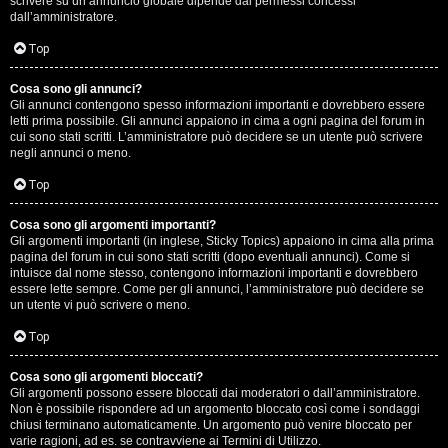
scrivere su un annuncio globale dipende dai permessi concessi
p
dall’amministratore.
i
Top
a
Cosa sono gli annunci?
Gli annunci contengono spesso informazioni importanti e dovrebbero essere
c
letti prima possibile. Gli annunci appaiono in cima a ogni pagina del forum in
cui sono stati scritti. L’amministratore può decidere se un utente può scrivere
e
negli annunci o meno.
e
Top
c
Cosa sono gli argomenti importanti?
Gli argomenti importanti (in inglese, Sticky Topics) appaiono in cima alla prima
o
pagina del forum in cui sono stati scritti (dopo eventuali annunci). Come si
intuisce dal nome stesso, contengono informazioni importanti e dovrebbero
s
essere lette sempre. Come per gli annunci, l’amministratore può decidere se
un utente vi può scrivere o meno.
a
Top
n
Cosa sono gli argomenti bloccati?
o
Gli argomenti possono essere bloccati dai moderatori o dall’amministratore.
Non è possibile rispondere ad un argomento bloccato così come i sondaggi
n
chiusi terminano automaticamente. Un argomento può venire bloccato per
varie ragioni, ad es. se contravviene ai Termini di Utilizzo.