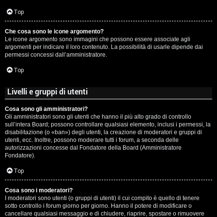
c
Top
i
Che cosa sono le icone argomento?
p
Le icone argomento sono immagini che possono essere associate agli
argomenti per indicare il loro contenuto. La possibilità di usarle dipende dai
i
permessi concessi dall’amministratore.
a
Top
c
Livelli e gruppi di utenti
e
Cosa sono gli amministratori?
Gli amministratori sono gli utenti che hanno il più alto grado di controllo
P
sull’intera Board; possono controllare qualsiasi elemento, inclusi i permessi, la
disabilitazione (o «ban») degli utenti, la creazione di moderatori e gruppi di
utenti, ecc. Inoltre, possono moderare tutti i forum, a seconda delle
e
autorizzazioni concesse dal Fondatore della Board (Amministratore
Fondatore).
r
Top
c
o
Cosa sono i moderatori?
I moderatori sono utenti (o gruppi di utenti) il cui compito è quello di tenere
sotto controllo i forum giorno per giorno. Hanno il potere di modificare o
r
cancellare qualsiasi messaggio e di chiudere, riaprire, spostare o rimuovere