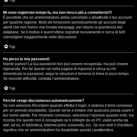
i
Top
n
Mi sono registrato tempo fa, ma non riesco più a connettermi?!
È possibile che un amministratore abbia cancellato o disattivato il tuo account
A
o
per qualche ragione. Molti siti rimuovono periodicamente gli account degli
utenti che non hanno mai inviato messaggi, per ridurre la grandezza del
r
i
database. Se il motivo è quest’ultimo registrati nuovamente e cerca di farti
coinvolgere maggiormente nelle discussioni.
g
n
Top
o
T
Ho perso la mia password!
m
o
Niente panico! La tua password non può essere recuperata, ma può essere
rigenerata. Per far questo vai nella pagina di ingresso e clicca su
Ho
e
u
dimenticato la password
, segui le istruzioni e tornerai in linea in poco tempo.
Se riscontri difficoltà, contatta l’amministratore.
n
r
Top
t
M
Perché vengo disconnesso automaticamente?
i
Se non selezioni
Ricordami
quando effettui il login, il sistema ti terrà connesso
u
per un periodo prestabilito. Questo serve a evitare che qualcuno possa usare il
a
tuo nome utente. Per rimanere connesso, seleziona l’opzione quando entri, ma
s
ricorda che questo non è consigliato se ti colleghi da un PC usato anche da
t
altri, ad es. in biblioteca, Internet point, università, ecc. Se non vedi il checkbox,
i
significa che un amministratore ha disabilitato questa caratteristica.
t