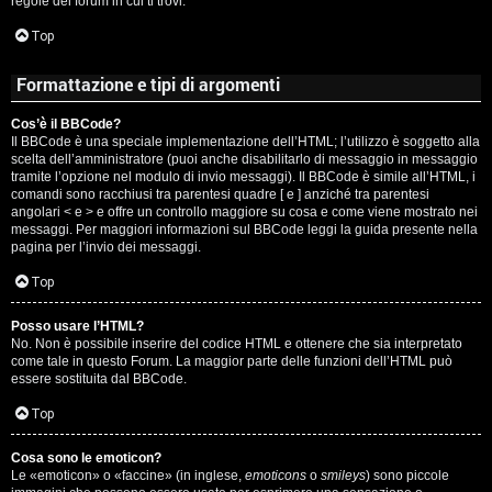
regole del forum in cui ti trovi.
A
Top
g
Formattazione e tipi di argomenti
o
Cos’è il BBCode?
s
Il BBCode è una speciale implementazione dell’HTML; l’utilizzo è soggetto alla
scelta dell’amministratore (puoi anche disabilitarlo di messaggio in messaggio
t
tramite l’opzione nel modulo di invio messaggi). Il BBCode è simile all’HTML, i
comandi sono racchiusi tra parentesi quadre [ e ] anziché tra parentesi
i
angolari < e > e offre un controllo maggiore su cosa e come viene mostrato nei
messaggi. Per maggiori informazioni sul BBCode leggi la guida presente nella
pagina per l’invio dei messaggi.
n
Top
o
Posso usare l’HTML?
R
No. Non è possibile inserire del codice HTML e ottenere che sia interpretato
come tale in questo Forum. La maggior parte delle funzioni dell’HTML può
i
essere sostituita dal BBCode.
Top
f
l
Cosa sono le emoticon?
Le «emoticon» o «faccine» (in inglese,
emoticons
o
smileys
) sono piccole