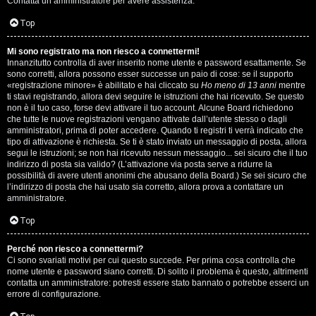
Contatta un amministratore per avere assistenza.
s
i
Top
e
G
Mi sono registrato ma non riesco a connettermi!
n
Innanzitutto controlla di aver inserito nome utente e password esattamente. Se
i
sono corretti, allora possono esser successe un paio di cose: se il supporto
z
«registrazione minore» è abilitato e hai cliccato su
Ho meno di 13 anni
mentre
g
ti stavi registrando, allora devi seguire le istruzioni che hai ricevuto. Se questo
non è il tuo caso, forse devi attivare il tuo account. Alcune Board richiedono
a
che tutte le nuove registrazioni vengano attivate dall’utente stesso o dagli
i
amministratori, prima di poter accedere. Quando ti registri ti verrà indicato che
r
tipo di attivazione è richiesta. Se ti è stato inviato un messaggio di posta, allora
D
segui le istruzioni; se non hai ricevuto nessun messaggio... sei sicuro che il tuo
i
indirizzo di posta sia valido? (L’attivazione via posta serve a ridurre la
'
possibilità di avere utenti anonimi che abusano della Board.) Se sei sicuro che
s
l’indirizzo di posta che hai usato sia corretto, allora prova a contattare un
A
amministratore.
p
g
Top
o
o
Perché non riesco a connettermi?
s
Ci sono svariati motivi per cui questo succede. Per prima cosa controlla che
s
nome utente e password siano corretti. Di solito il problema è questo, altrimenti
t
contatta un amministratore: potresti essere stato bannato o potrebbe esserci un
t
errore di configurazione.
a