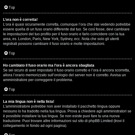
D
Q
Top
i
L’ora non è corretta!
g
L’ora è quasi sicuramente corretta, comunque l’ora che stai vedendo potrebbe
essere quella di un fuso orario differente dal tuo. Se così fosse, devi cambiare
i
le impostazioni del tuo profilo per il fuso orario e farlo coincidere con la tua
area, es. London, Paris, New York, Sydney, ecc. Nota che solo gli utenti
t
registrati possono cambiare il fuso orario e molte impostazioni.
a
Top
l
Ho cambiato il fuso orario ma l’ora è ancora sbagliata
Se sei sicuro di aver impostato il fuso orario corretto e l’ora è ancora scorretta,
S
allora l’orario memorizzato sull’orologio del server non è corretto. Avvisa un
amministratore per correggere il problema.
t
Top
o
La mia lingua non è nella lista!
r
L’amministratore potrebbe non aver installato il pacchetto lingua oppure
nessuno lo ha tradotto nella tua lingua. Prova a chiedere agli amministratori se
e
è possibile installare la tua lingua. Se non esiste puoi fare tu una nuova
traduzione. Puoi trovare altre informazioni sul sito di phpBB Limited (trovi il
:
collegamento in fondo ad ogni pagina).