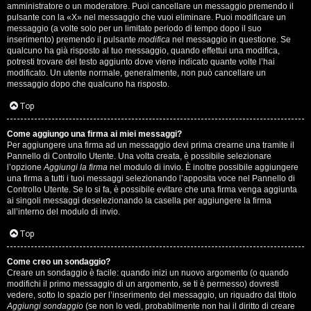
s
amministratore o un moderatore. Puoi cancellare un messaggio premendo il
pulsante con la «X» nel messaggio che vuoi eliminare. Puoi modificare un
i
messaggio (a volte solo per un limitato periodo di tempo dopo il suo
inserimento) premendo il pulsante
modifica
nel messaggio in questione. Se
M
qualcuno ha già risposto al tuo messaggio, quando effettui una modifica,
potresti trovare del testo aggiunto dove viene indicato quante volte l’hai
u
modificato. Un utente normale, generalmente, non può cancellare un
messaggio dopo che qualcuno ha risposto.
s
Top
i
Come aggiungo una firma ai miei messaggi?
c
Per aggiungere una firma ad un messaggio devi prima crearne una tramite il
Pannello di Controllo Utente. Una volta creata, è possibile selezionare
a
l’opzione
Aggiungi la firma
nel modulo di invio. È inoltre possibile aggiungere
una firma a tutti i tuoi messaggi selezionando l’apposita voce nel Pannello di
l
Controllo Utente. Se lo si fa, è possibile evitare che una firma venga aggiunta
ai singoli messaggi deselezionando la casella per aggiungere la firma
i
all’interno del modulo di invio.
d
Top
i
Come creo un sondaggio?
Creare un sondaggio è facile: quando inizi un nuovo argomento (o quando
G
modifichi il primo messaggio di un argomento, se ti è permesso) dovresti
vedere, sotto lo spazio per l’inserimento del messaggio, un riquadro dal titolo
Aggiungi sondaggio
(se non lo vedi, probabilmente non hai il diritto di creare