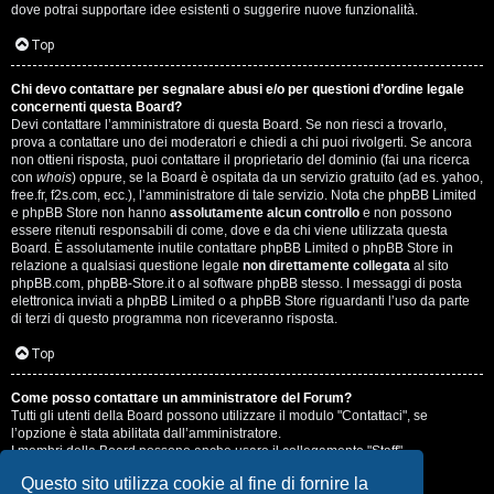
dove potrai supportare idee esistenti o suggerire nuove funzionalità.
Top
Chi devo contattare per segnalare abusi e/o per questioni d’ordine legale
concernenti questa Board?
Devi contattare l’amministratore di questa Board. Se non riesci a trovarlo,
prova a contattare uno dei moderatori e chiedi a chi puoi rivolgerti. Se ancora
non ottieni risposta, puoi contattare il proprietario del dominio (fai una ricerca
con
whois
) oppure, se la Board è ospitata da un servizio gratuito (ad es. yahoo,
free.fr, f2s.com, ecc.), l’amministratore di tale servizio. Nota che phpBB Limited
e phpBB Store non hanno
assolutamente alcun controllo
e non possono
essere ritenuti responsabili di come, dove e da chi viene utilizzata questa
Board. È assolutamente inutile contattare phpBB Limited o phpBB Store in
relazione a qualsiasi questione legale
non direttamente collegata
al sito
phpBB.com, phpBB-Store.it o al software phpBB stesso. I messaggi di posta
elettronica inviati a phpBB Limited o a phpBB Store riguardanti l’uso da parte
di terzi di questo programma non riceveranno risposta.
Top
Come posso contattare un amministratore del Forum?
Tutti gli utenti della Board possono utilizzare il modulo "Contattaci", se
l’opzione è stata abilitata dall’amministratore.
I membri della Board possono anche usare il collegamento "Staff".
Questo sito utilizza cookie al fine di fornire la
Top