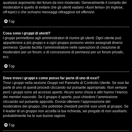
qualsiasi argomento del forum da loro moderato. Generalmente il compito dei
s
moderatori è quello di evitare che gli utenti vadano «fuori tema» (in inglese,
off-topic
) o che scrivano messaggi oltraggiosi ed offensivi.
i
Top
M
Cosa sono i gruppi di utenti?
u
I gruppi permettono agli amministratori di riunire gli utenti. Ogni utente può
appartenere a più gruppi e a ogni gruppo possono venire assegnati diversi
s
permessi. Questo facilita l’amministratore nelle operazioni di creazione di
moderatori per un forum, o di concessione di permessi per un forum privato,
i
ecc.
c
Top
a
Dove trovo i gruppi e come posso far parte di uno di essi?
Trovi i gruppi nella sezione
Gruppi
nel Pannello di Controllo Utente. Se vuoi far
l
parte di uno di questi procedi cliccando sul pulsante appropriato. Non sempre
però i gruppi sono ad
accesso aperto
. Alcuni sono chiusi e altri hanno l’elenco
i
dei membri nascosto. Se il gruppo è aperto, puoi chiedere l’ammissione
cliccando sul pulsante apposito. Dovrai ottenere l’approvazione del
.
moderatore del gruppo, che potrebbe chiederti perché vuoi unirti al gruppo. Se
il leader di un gruppo non accetta la tua richiesta, sei pregato di non assillarlo:
.
probabilmente ha le sue buone ragioni.
.
Top