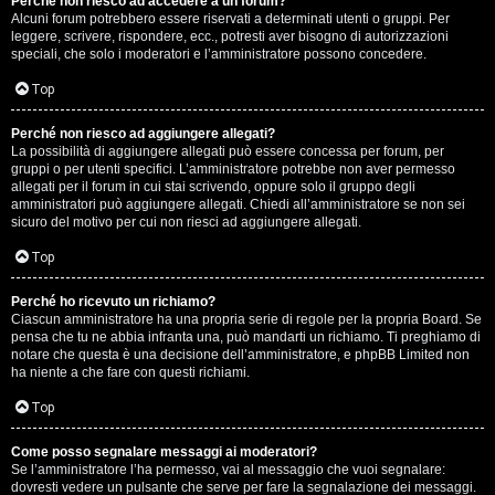
Perché non riesco ad accedere a un forum?
Alcuni forum potrebbero essere riservati a determinati utenti o gruppi. Per
.
leggere, scrivere, rispondere, ecc., potresti aver bisogno di autorizzazioni
speciali, che solo i moderatori e l’amministratore possono concedere.
.
Top
R
Perché non riesco ad aggiungere allegati?
e
La possibilità di aggiungere allegati può essere concessa per forum, per
gruppi o per utenti specifici. L’amministratore potrebbe non aver permesso
allegati per il forum in cui stai scrivendo, oppure solo il gruppo degli
s
amministratori può aggiungere allegati. Chiedi all’amministratore se non sei
sicuro del motivo per cui non riesci ad aggiungere allegati.
o
Top
c
o
Perché ho ricevuto un richiamo?
Ciascun amministratore ha una propria serie di regole per la propria Board. Se
pensa che tu ne abbia infranta una, può mandarti un richiamo. Ti preghiamo di
n
notare che questa è una decisione dell’amministratore, e phpBB Limited non
ha niente a che fare con questi richiami.
t
Top
i
S
Come posso segnalare messaggi ai moderatori?
Se l’amministratore l’ha permesso, vai al messaggio che vuoi segnalare:
dovresti vedere un pulsante che serve per fare la segnalazione dei messaggi.