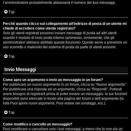
l’amministratore probabilmente abbasserà il numero dei tuoi messaggi.
P
Top
l
Perché quando clicco sul collegamento all’indirizzo di posta di un utente mi
a
chiede di accedere come utente registrato?
Solo gli utenti registrati possono inviare messaggi di posta ad altri utenti
n
usando il modulo di invio posta interno (ammesso, ovviamente, che gli
amministratori abbiano abilitato questa funzione). Questo serve a prevenire un
e
uso scorretto o malevolo del sistema di posta da parte di utenti anonimi.
t
Top
Invio Messaggi
P
Come apro un argomento o invio un messaggio in un forum?
e
Per pubblicare un nuovo argomento in un forum, clicca su “Nuovo argomento”.
Per pubblicare una risposta ad un argomento, clicca su “Rispondi”. Potresti
r
avere bisogno di registrarti prima di poter inviare un messaggio: le tue funzioni
disponibili sono elencate in fondo alla pagina del forum o dell’argomento (la
c
lista
Puoi aprire nuovi argomenti
,
Puoi votare nei sondaggi
, ecc.).
o
Top
r
Come modifico o cancello un messaggio?
Puoi modificare o cancellare solo i tuoi messaggi, a meno che tu non sia un