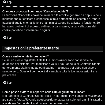
c
Top
i
a
Che cosa provoca il comando “Cancella cookie”?
v
La funzione “Cancella cookie” eliminerà tutti i cookie generati da phpBB che ti
:
mantengono autenticato e connesso, oltre a permetterti ad esempio di tenere
i
traccia di quello che hai letto, se l’amministrazione ha attivato la funzione. Se
C
hai avuto problemi di accesso o di uscita dal sistema, la cancellazione dei
cookie potrebbe risolvere tali disguidi.
D
Top
C
/
Impostazioni e preferenze utente
e
V
Come cambio le mie impostazioni?
r
i
Se sei un utente registrato, tutte le tue impostazioni sono conservate nel
database del sistema. Per modificarle vai sul tuo Pannello di Controllo Utente;
c
n
generalmente sta in cima ad ogni pagina, ma questo potrebbe non essere
sempre vero. Questo ti permetterà di cambiare tutte le tue impostazioni e le
a
i
preferenze.
l
Top
i
Come posso evitare di apparire nella lista degli utenti in linea?
F
Nel Pannello di Controllo Utente, sotto “Preferenze”, trovi l’opzione
Nascondi il
/
tuo stato in linea
. Attivando questa opzione, apparirai solo agli amministratori e
A
a te stesso. Verrai identificato come utente nascosto.