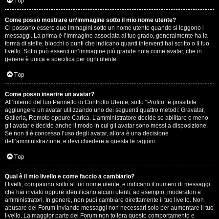
G
Top
i
Come posso mostrare un’immagine sotto il mio nome utente?
Ci possono essere due immagini sotto un nome utente quando si leggono i
g
messaggi. La prima è l’immagine associata al tuo grado, generalmente ha la
forma di stelle, blocchi o punti che indicano quanti interventi hai scritto o il tuo
i
livello. Sotto può esserci un’immagine più grande nota come avatar, che in
genere è unica e specifica per ogni utente.
D
Top
’
Come posso inserire un avatar?
A
All’interno del tuo Pannello di Controllo Utente, sotto “Profilo” è possibile
aggiungere un avatar utilizzando uno dei seguenti quattro metodi: Gravatar,
g
Galleria, Remoto oppure Carica. L’amministratore decide se abilitare o meno
gli avatar e decide anche il modo in cui gli avatar sono messi a disposizione.
o
Se non ti è concesso l’uso degli avatar, allora è una decisione
dell’amministrazione, e devi chiedere a questa le ragioni.
s
Top
t
Qual è il mio livello e come faccio a cambiarlo?
i
I livelli, compaiono sotto al tuo nome utente, e indicano il numero di messaggi
che hai inviato oppure identificano alcuni utenti, ad esempio, moderatori e
n
amministratori. In genere, non puoi cambiare direttamente il tuo livello. Non
abusare del Forum inviando messaggi non necessari solo per aumentare il tuo
o
livello. La maggior parte dei Forum non tollera questo comportamento e