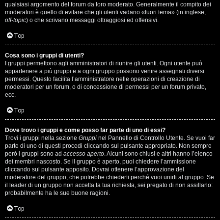
qualsiasi argomento del forum da loro moderato. Generalmente il compito dei
s
moderatori è quello di evitare che gli utenti vadano «fuori tema» (in inglese,
off-topic
) o che scrivano messaggi oltraggiosi ed offensivi.
i
Top
M
Cosa sono i gruppi di utenti?
u
I gruppi permettono agli amministratori di riunire gli utenti. Ogni utente può
appartenere a più gruppi e a ogni gruppo possono venire assegnati diversi
s
permessi. Questo facilita l’amministratore nelle operazioni di creazione di
moderatori per un forum, o di concessione di permessi per un forum privato,
i
ecc.
c
Top
a
Dove trovo i gruppi e come posso far parte di uno di essi?
Trovi i gruppi nella sezione
Gruppi
nel Pannello di Controllo Utente. Se vuoi far
l
parte di uno di questi procedi cliccando sul pulsante appropriato. Non sempre
però i gruppi sono ad
accesso aperto
. Alcuni sono chiusi e altri hanno l’elenco
i
dei membri nascosto. Se il gruppo è aperto, puoi chiedere l’ammissione
cliccando sul pulsante apposito. Dovrai ottenere l’approvazione del
.
moderatore del gruppo, che potrebbe chiederti perché vuoi unirti al gruppo. Se
il leader di un gruppo non accetta la tua richiesta, sei pregato di non assillarlo:
.
probabilmente ha le sue buone ragioni.
.
Top