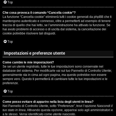
c
Top
i
a
Che cosa provoca il comando “Cancella cookie”?
v
La funzione “Cancella cookie” eliminerà tutti i cookie generati da phpBB che ti
:
mantengono autenticato e connesso, oltre a permetterti ad esempio di tenere
i
traccia di quello che hai letto, se l’amministrazione ha attivato la funzione. Se
C
hai avuto problemi di accesso o di uscita dal sistema, la cancellazione dei
cookie potrebbe risolvere tali disguidi.
D
Top
C
/
Impostazioni e preferenze utente
e
V
Come cambio le mie impostazioni?
r
i
Se sei un utente registrato, tutte le tue impostazioni sono conservate nel
database del sistema. Per modificarle vai sul tuo Pannello di Controllo Utente;
c
n
generalmente sta in cima ad ogni pagina, ma questo potrebbe non essere
sempre vero. Questo ti permetterà di cambiare tutte le tue impostazioni e le
a
i
preferenze.
l
Top
i
Come posso evitare di apparire nella lista degli utenti in linea?
F
Nel Pannello di Controllo Utente, sotto “Preferenze”, trovi l’opzione
Nascondi il
/
tuo stato in linea
. Attivando questa opzione, apparirai solo agli amministratori e
A
a te stesso. Verrai identificato come utente nascosto.