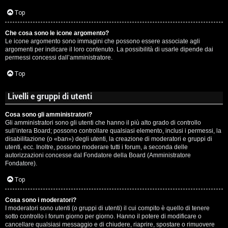
c
Top
i
Che cosa sono le icone argomento?
p
Le icone argomento sono immagini che possono essere associate agli
argomenti per indicare il loro contenuto. La possibilità di usarle dipende dai
i
permessi concessi dall’amministratore.
a
Top
c
Livelli e gruppi di utenti
e
Cosa sono gli amministratori?
Gli amministratori sono gli utenti che hanno il più alto grado di controllo
P
sull’intera Board; possono controllare qualsiasi elemento, inclusi i permessi, la
disabilitazione (o «ban») degli utenti, la creazione di moderatori e gruppi di
utenti, ecc. Inoltre, possono moderare tutti i forum, a seconda delle
e
autorizzazioni concesse dal Fondatore della Board (Amministratore
Fondatore).
r
Top
c
o
Cosa sono i moderatori?
I moderatori sono utenti (o gruppi di utenti) il cui compito è quello di tenere
sotto controllo i forum giorno per giorno. Hanno il potere di modificare o
r
cancellare qualsiasi messaggio e di chiudere, riaprire, spostare o rimuovere