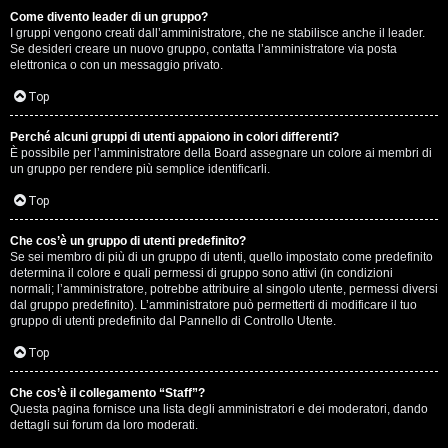
Come divento leader di un gruppo?
D
I gruppi vengono creati dall’amministratore, che ne stabilisce anche il leader.
Se desideri creare un nuovo gruppo, contatta l’amministratore via posta
i
elettronica o con un messaggio privato.
t
Top
u
Perché alcuni gruppi di utenti appaiono in colori differenti?
È possibile per l’amministratore della Board assegnare un colore ai membri di
t
un gruppo per rendere più semplice identificarli.
t
Top
o
Che cos’è un gruppo di utenti predefinito?
Se sei membro di più di un gruppo di utenti, quello impostato come predefinito
u
determina il colore e quali permessi di gruppo sono attivi (in condizioni
normali; l’amministratore, potrebbe attribuire al singolo utente, permessi diversi
n
dal gruppo predefinito). L’amministratore può permetterti di modificare il tuo
gruppo di utenti predefinito dal Pannello di Controllo Utente.
p
Top
ò
Che cos’è il collegamento “Staff”?
Questa pagina fornisce una lista degli amministratori e dei moderatori, dando
dettagli sui forum da loro moderati.