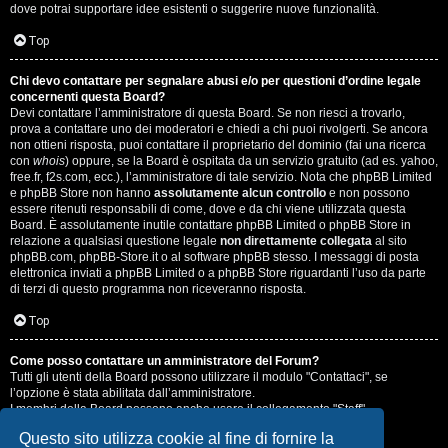
dove potrai supportare idee esistenti o suggerire nuove funzionalità.
Top
Chi devo contattare per segnalare abusi e/o per questioni d’ordine legale
concernenti questa Board?
Devi contattare l’amministratore di questa Board. Se non riesci a trovarlo,
prova a contattare uno dei moderatori e chiedi a chi puoi rivolgerti. Se ancora
non ottieni risposta, puoi contattare il proprietario del dominio (fai una ricerca
con
whois
) oppure, se la Board è ospitata da un servizio gratuito (ad es. yahoo,
free.fr, f2s.com, ecc.), l’amministratore di tale servizio. Nota che phpBB Limited
e phpBB Store non hanno
assolutamente alcun controllo
e non possono
essere ritenuti responsabili di come, dove e da chi viene utilizzata questa
Board. È assolutamente inutile contattare phpBB Limited o phpBB Store in
relazione a qualsiasi questione legale
non direttamente collegata
al sito
phpBB.com, phpBB-Store.it o al software phpBB stesso. I messaggi di posta
elettronica inviati a phpBB Limited o a phpBB Store riguardanti l’uso da parte
di terzi di questo programma non riceveranno risposta.
Top
Come posso contattare un amministratore del Forum?
Tutti gli utenti della Board possono utilizzare il modulo "Contattaci", se
l’opzione è stata abilitata dall’amministratore.
I membri della Board possono anche usare il collegamento "Staff".
Questo sito utilizza cookie al fine di fornire la
Top