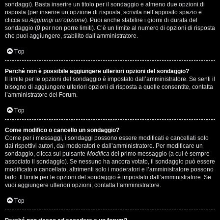
i
sondaggi). Basta inserire un titolo per il sondaggio e almeno due opzioni di
g
risposta (per inserire un’opzione di risposta, scrivila nell’apposito spazio e
clicca su
Aggiungi un’opzione
). Puoi anche stabilire i giorni di durata del
sondaggio (0 per non porre limiti). C’è un limite al numero di opzioni di risposta
i
che puoi aggiungere, stabilito dall’amministratore.
D
Top
'
Perché non è possibile aggiungere ulteriori opzioni del sondaggio?
A
Il limite per le opzioni del sondaggio è impostato dall’amministratore. Se senti il
bisogno di aggiungere ulteriori opzioni di risposta a quelle consentite, contatta
l’amministratore del Forum.
g
Top
o
s
Come modifico o cancello un sondaggio?
Come per i messaggi, i sondaggi possono essere modificati e cancellati solo
t
dai rispettivi autori, dai moderatori e dall’amministratore. Per modificare un
sondaggio, clicca sul pulsante
Modifica
del primo messaggio (a cui è sempre
associato il sondaggio). Se nessuno ha ancora votato, il sondaggio può essere
i
modificato o cancellato, altrimenti solo i moderatori e l’amministratore possono
farlo. Il limite per le opzioni del sondaggio è impostato dall’amministratore. Se
n
vuoi aggiungere ulteriori opzioni, contatta l’amministratore.
o
Top
.