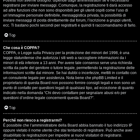
Potresti non averne bisogno: dipende dagli amministratori se è necessario
registrarsi per inviare messaggi. Comunque, la registrazione ti darà accesso
ad altre funzioni che non sono disponibili per gli utenti ospiti come l’uso di
un’immagine personale definibile, messaggistica privata, la possibilità di
inviare messaggi di posta direttamente dal forum, l’iscrizione a gruppi utenti,
ecc. Ti bastano pochi secondi per registrarti e quindi ti raccomandiamo di farlo.
Top
T
Che cosa è COPPA?
A
o
COPPA, o Legge sulla Privacy per la protezione dei minori del 1998, è una
legge statunitense che autorizza i siti web a raccogliere informazioni da i
r
p
minori di età inferiore a 13 anni. Per avere tale consenso serve una richiesta
scritta da parte del genitore o tutore legale, permettendo la registrazione delle
g
i
informazioni scritte dal minore. Se hai dubbi o incertezze, mettiti in contatto con
un consulente legale per assistenza. Nota bene che phpBB Limited e il
o
c
proprietario di questa Board non possono fornire consigli legali e non sono un
punto di contatto per questioni legali di qualsiasi tipo, ad eccezione di quanto
m
A
indicato nella domanda “Chi devo contattare per segnalare abusi e/o per
questioni d’ordine legale concernenti questa Board?”.
e
t
Top
n
t
Perché non riesco a registrarmi?
t
i
È possibile che l’amministratore della Board abbia bannato il tuo indirizzo IP
oppure vietato il nome utente che stai tentando di registrare. Può anche aver
i
v
disabilitato le registrazioni per impedire ai nuovi visitatori di registrarsi.