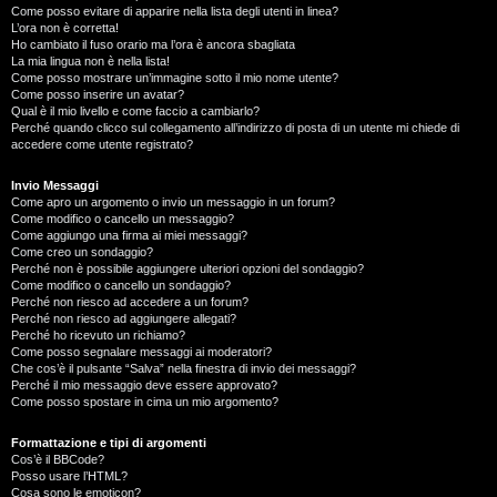
Come posso evitare di apparire nella lista degli utenti in linea?
L’ora non è corretta!
Ho cambiato il fuso orario ma l’ora è ancora sbagliata
La mia lingua non è nella lista!
Come posso mostrare un’immagine sotto il mio nome utente?
Come posso inserire un avatar?
Qual è il mio livello e come faccio a cambiarlo?
Perché quando clicco sul collegamento all’indirizzo di posta di un utente mi chiede di
accedere come utente registrato?
Invio Messaggi
Come apro un argomento o invio un messaggio in un forum?
Come modifico o cancello un messaggio?
Come aggiungo una firma ai miei messaggi?
Come creo un sondaggio?
Perché non è possibile aggiungere ulteriori opzioni del sondaggio?
Come modifico o cancello un sondaggio?
Perché non riesco ad accedere a un forum?
Perché non riesco ad aggiungere allegati?
Perché ho ricevuto un richiamo?
Come posso segnalare messaggi ai moderatori?
Che cos’è il pulsante “Salva” nella finestra di invio dei messaggi?
Perché il mio messaggio deve essere approvato?
Come posso spostare in cima un mio argomento?
Formattazione e tipi di argomenti
Cos’è il BBCode?
Posso usare l’HTML?
Cosa sono le emoticon?