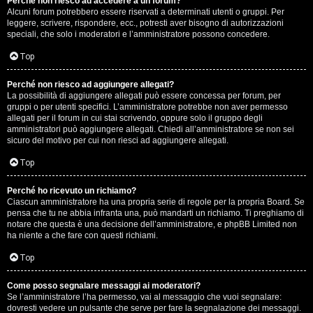
Perché non riesco ad accedere a un forum?
Alcuni forum potrebbero essere riservati a determinati utenti o gruppi. Per
.
leggere, scrivere, rispondere, ecc., potresti aver bisogno di autorizzazioni
speciali, che solo i moderatori e l’amministratore possono concedere.
.
Top
R
Perché non riesco ad aggiungere allegati?
e
La possibilità di aggiungere allegati può essere concessa per forum, per
gruppi o per utenti specifici. L’amministratore potrebbe non aver permesso
allegati per il forum in cui stai scrivendo, oppure solo il gruppo degli
s
amministratori può aggiungere allegati. Chiedi all’amministratore se non sei
sicuro del motivo per cui non riesci ad aggiungere allegati.
o
Top
c
o
Perché ho ricevuto un richiamo?
Ciascun amministratore ha una propria serie di regole per la propria Board. Se
pensa che tu ne abbia infranta una, può mandarti un richiamo. Ti preghiamo di
n
notare che questa è una decisione dell’amministratore, e phpBB Limited non
ha niente a che fare con questi richiami.
t
Top
i
S
Come posso segnalare messaggi ai moderatori?
Se l’amministratore l’ha permesso, vai al messaggio che vuoi segnalare:
dovresti vedere un pulsante che serve per fare la segnalazione dei messaggi.