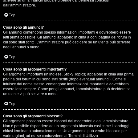
scrivere su un annuncio globale dipende dai permessi concessi
p
dall’amministratore.
i
Top
a
Cosa sono gli annunci?
Gli annunci contengono spesso informazioni importanti e dovrebbero essere
c
letti prima possibile. Gli annunci appaiono in cima a ogni pagina del forum in
cui sono stati scritti. L’amministratore può decidere se un utente può scrivere
e
negli annunci o meno.
e
Top
c
Cosa sono gli argomenti importanti?
Gli argomenti importanti (in inglese, Sticky Topics) appaiono in cima alla prima
o
pagina del forum in cui sono stati scritti (dopo eventuali annunci). Come si
intuisce dal nome stesso, contengono informazioni importanti e dovrebbero
s
essere lette sempre. Come per gli annunci, l’amministratore può decidere se
un utente vi può scrivere o meno.
a
Top
n
Cosa sono gli argomenti bloccati?
o
Gli argomenti possono essere bloccati dai moderatori o dall’amministratore.
Non è possibile rispondere ad un argomento bloccato così come i sondaggi
n
chiusi terminano automaticamente. Un argomento può venire bloccato per
varie ragioni, ad es. se contravviene ai Termini di Utilizzo.