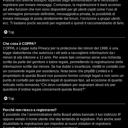
Potresti non averne bisogno: dipende dagli amministratori se è necessario
registrarsi per inviare messaggi. Comunque, la registrazione ti darà accesso
ad altre funzioni che non sono disponibili per gli utenti ospiti come l’uso di
un’immagine personale definibile, messaggistica privata, la possibilità di
inviare messaggi di posta direttamente dal forum, l’iscrizione a gruppi utenti,
ecc. Ti bastano pochi secondi per registrarti e quindi ti raccomandiamo di farlo.
Top
T
Che cosa è COPPA?
A
o
COPPA, o Legge sulla Privacy per la protezione dei minori del 1998, è una
legge statunitense che autorizza i siti web a raccogliere informazioni da i
r
p
minori di età inferiore a 13 anni. Per avere tale consenso serve una richiesta
scritta da parte del genitore o tutore legale, permettendo la registrazione delle
g
i
informazioni scritte dal minore. Se hai dubbi o incertezze, mettiti in contatto con
un consulente legale per assistenza. Nota bene che phpBB Limited e il
o
c
proprietario di questa Board non possono fornire consigli legali e non sono un
punto di contatto per questioni legali di qualsiasi tipo, ad eccezione di quanto
m
A
indicato nella domanda “Chi devo contattare per segnalare abusi e/o per
questioni d’ordine legale concernenti questa Board?”.
e
t
Top
n
t
Perché non riesco a registrarmi?
t
i
È possibile che l’amministratore della Board abbia bannato il tuo indirizzo IP
oppure vietato il nome utente che stai tentando di registrare. Può anche aver
i
v
disabilitato le registrazioni per impedire ai nuovi visitatori di registrarsi.