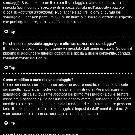
i
sondaggi). Basta inserire un titolo per il sondaggio e almeno due opzioni di
g
risposta (per inserire un’opzione di risposta, scrivila nell’apposito spazio e
clicca su
Aggiungi un’opzione
). Puoi anche stabilire i giorni di durata del
sondaggio (0 per non porre limiti). C’è un limite al numero di opzioni di risposta
i
che puoi aggiungere, stabilito dall’amministratore.
D
Top
'
Perché non è possibile aggiungere ulteriori opzioni del sondaggio?
A
Il limite per le opzioni del sondaggio è impostato dall’amministratore. Se senti il
bisogno di aggiungere ulteriori opzioni di risposta a quelle consentite, contatta
l’amministratore del Forum.
g
Top
o
s
Come modifico o cancello un sondaggio?
Come per i messaggi, i sondaggi possono essere modificati e cancellati solo
t
dai rispettivi autori, dai moderatori e dall’amministratore. Per modificare un
sondaggio, clicca sul pulsante
Modifica
del primo messaggio (a cui è sempre
associato il sondaggio). Se nessuno ha ancora votato, il sondaggio può essere
i
modificato o cancellato, altrimenti solo i moderatori e l’amministratore possono
farlo. Il limite per le opzioni del sondaggio è impostato dall’amministratore. Se
n
vuoi aggiungere ulteriori opzioni, contatta l’amministratore.
o
Top
.