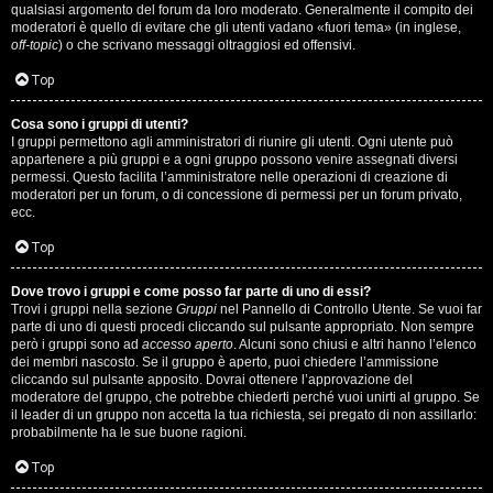
qualsiasi argomento del forum da loro moderato. Generalmente il compito dei
s
moderatori è quello di evitare che gli utenti vadano «fuori tema» (in inglese,
off-topic
) o che scrivano messaggi oltraggiosi ed offensivi.
i
Top
M
Cosa sono i gruppi di utenti?
u
I gruppi permettono agli amministratori di riunire gli utenti. Ogni utente può
appartenere a più gruppi e a ogni gruppo possono venire assegnati diversi
s
permessi. Questo facilita l’amministratore nelle operazioni di creazione di
moderatori per un forum, o di concessione di permessi per un forum privato,
i
ecc.
c
Top
a
Dove trovo i gruppi e come posso far parte di uno di essi?
Trovi i gruppi nella sezione
Gruppi
nel Pannello di Controllo Utente. Se vuoi far
l
parte di uno di questi procedi cliccando sul pulsante appropriato. Non sempre
però i gruppi sono ad
accesso aperto
. Alcuni sono chiusi e altri hanno l’elenco
i
dei membri nascosto. Se il gruppo è aperto, puoi chiedere l’ammissione
cliccando sul pulsante apposito. Dovrai ottenere l’approvazione del
.
moderatore del gruppo, che potrebbe chiederti perché vuoi unirti al gruppo. Se
il leader di un gruppo non accetta la tua richiesta, sei pregato di non assillarlo:
.
probabilmente ha le sue buone ragioni.
.
Top