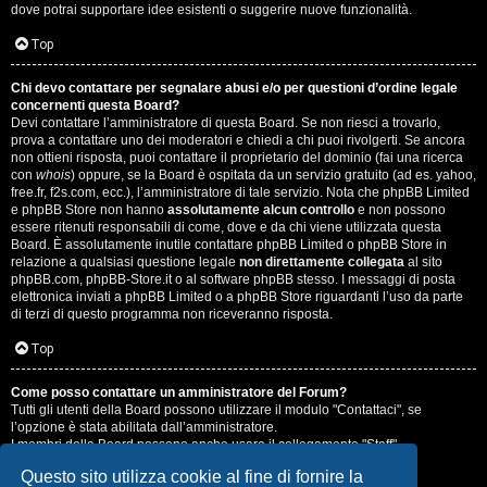
dove potrai supportare idee esistenti o suggerire nuove funzionalità.
Top
Chi devo contattare per segnalare abusi e/o per questioni d’ordine legale
concernenti questa Board?
Devi contattare l’amministratore di questa Board. Se non riesci a trovarlo,
prova a contattare uno dei moderatori e chiedi a chi puoi rivolgerti. Se ancora
non ottieni risposta, puoi contattare il proprietario del dominio (fai una ricerca
con
whois
) oppure, se la Board è ospitata da un servizio gratuito (ad es. yahoo,
free.fr, f2s.com, ecc.), l’amministratore di tale servizio. Nota che phpBB Limited
e phpBB Store non hanno
assolutamente alcun controllo
e non possono
essere ritenuti responsabili di come, dove e da chi viene utilizzata questa
Board. È assolutamente inutile contattare phpBB Limited o phpBB Store in
relazione a qualsiasi questione legale
non direttamente collegata
al sito
phpBB.com, phpBB-Store.it o al software phpBB stesso. I messaggi di posta
elettronica inviati a phpBB Limited o a phpBB Store riguardanti l’uso da parte
di terzi di questo programma non riceveranno risposta.
Top
Come posso contattare un amministratore del Forum?
Tutti gli utenti della Board possono utilizzare il modulo "Contattaci", se
l’opzione è stata abilitata dall’amministratore.
I membri della Board possono anche usare il collegamento "Staff".
Questo sito utilizza cookie al fine di fornire la
Top