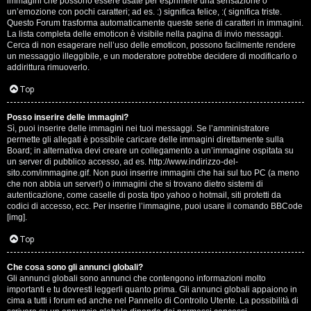
e
immagini che possono essere usate per esprimere una sensazione o
un’emozione con pochi caratteri; ad es. :) significa felice, :( significa triste.
s
Questo Forum trasforma automaticamente queste serie di caratteri in immagini.
La lista completa delle emoticon è visibile nella pagina di invio messaggi.
Cerca di non esagerare nell’uso delle emoticon, possono facilmente rendere
s
un messaggio illeggibile, e un moderatore potrebbe decidere di modificarlo o
addirittura rimuoverlo.
i
Top
o
n
Posso inserire delle immagini?
Sì, puoi inserire delle immagini nei tuoi messaggi. Se l’amministratore
permette gli allegati è possibile caricare delle immagini direttamente sulla
i
Board; in alternativa devi creare un collegamento a un’immagine ospitata su
un server di pubblico accesso, ad es. http://www.indirizzo-del-
sito.com/immagine.gif. Non puoi inserire immagini che hai sul tuo PC (a meno
C
che non abbia un server!) o immagini che si trovano dietro sistemi di
autenticazione, come caselle di posta tipo yahoo o hotmail, siti protetti da
o
codici di accesso, ecc. Per inserire l’immagine, puoi usare il comando BBCode
[img].
s
Top
a
Che cosa sono gli annunci globali?
c
Gli annunci globali sono annunci che contengono informazioni molto
importanti e tu dovresti leggerli quanto prima. Gli annunci globali appaiono in
i
cima a tutti i forum ed anche nel Pannello di Controllo Utente. La possibilità di