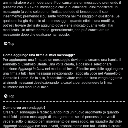
s
amministratore o un moderatore. Puoi cancellare un messaggio premendo il
pulsante con la «X» nel messaggio che vuoi eliminare. Puoi modificare un
i
messaggio (a volte solo per un limitato periodo di tempo dopo il suo
inserimento) premendo il pulsante
modifica
nel messaggio in questione. Se
M
qualcuno ha già risposto al tuo messaggio, quando effettui una modifica,
potresti trovare del testo aggiunto dove viene indicato quante volte l’hai
u
modificato. Un utente normale, generalmente, non può cancellare un
messaggio dopo che qualcuno ha risposto.
s
Top
i
Come aggiungo una firma ai miei messaggi?
c
Per aggiungere una firma ad un messaggio devi prima crearne una tramite il
Pannello di Controllo Utente. Una volta creata, è possibile selezionare
a
l’opzione
Aggiungi la firma
nel modulo di invio. È inoltre possibile aggiungere
una firma a tutti i tuoi messaggi selezionando l’apposita voce nel Pannello di
l
Controllo Utente. Se lo si fa, è possibile evitare che una firma venga aggiunta
ai singoli messaggi deselezionando la casella per aggiungere la firma
i
all’interno del modulo di invio.
d
Top
i
Come creo un sondaggio?
Creare un sondaggio è facile: quando inizi un nuovo argomento (o quando
G
modifichi il primo messaggio di un argomento, se ti è permesso) dovresti
vedere, sotto lo spazio per l’inserimento del messaggio, un riquadro dal titolo
Aggiungi sondaggio
(se non lo vedi, probabilmente non hai il diritto di creare