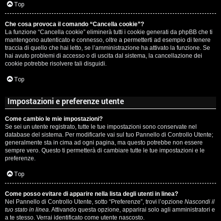
c
Top
i
a
Che cosa provoca il comando “Cancella cookie”?
v
La funzione “Cancella cookie” eliminerà tutti i cookie generati da phpBB che ti
:
mantengono autenticato e connesso, oltre a permetterti ad esempio di tenere
i
traccia di quello che hai letto, se l’amministrazione ha attivato la funzione. Se
C
hai avuto problemi di accesso o di uscita dal sistema, la cancellazione dei
cookie potrebbe risolvere tali disguidi.
D
Top
C
/
Impostazioni e preferenze utente
e
V
Come cambio le mie impostazioni?
r
i
Se sei un utente registrato, tutte le tue impostazioni sono conservate nel
database del sistema. Per modificarle vai sul tuo Pannello di Controllo Utente;
c
n
generalmente sta in cima ad ogni pagina, ma questo potrebbe non essere
sempre vero. Questo ti permetterà di cambiare tutte le tue impostazioni e le
a
i
preferenze.
l
Top
i
Come posso evitare di apparire nella lista degli utenti in linea?
F
Nel Pannello di Controllo Utente, sotto “Preferenze”, trovi l’opzione
Nascondi il
/
tuo stato in linea
. Attivando questa opzione, apparirai solo agli amministratori e
A
a te stesso. Verrai identificato come utente nascosto.