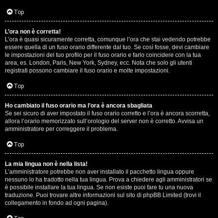
D
Q
Top
i
L’ora non è corretta!
g
L’ora è quasi sicuramente corretta, comunque l’ora che stai vedendo potrebbe
essere quella di un fuso orario differente dal tuo. Se così fosse, devi cambiare
i
le impostazioni del tuo profilo per il fuso orario e farlo coincidere con la tua
area, es. London, Paris, New York, Sydney, ecc. Nota che solo gli utenti
t
registrati possono cambiare il fuso orario e molte impostazioni.
a
Top
l
Ho cambiato il fuso orario ma l’ora è ancora sbagliata
Se sei sicuro di aver impostato il fuso orario corretto e l’ora è ancora scorretta,
S
allora l’orario memorizzato sull’orologio del server non è corretto. Avvisa un
amministratore per correggere il problema.
t
Top
o
La mia lingua non è nella lista!
r
L’amministratore potrebbe non aver installato il pacchetto lingua oppure
nessuno lo ha tradotto nella tua lingua. Prova a chiedere agli amministratori se
e
è possibile installare la tua lingua. Se non esiste puoi fare tu una nuova
traduzione. Puoi trovare altre informazioni sul sito di phpBB Limited (trovi il
:
collegamento in fondo ad ogni pagina).