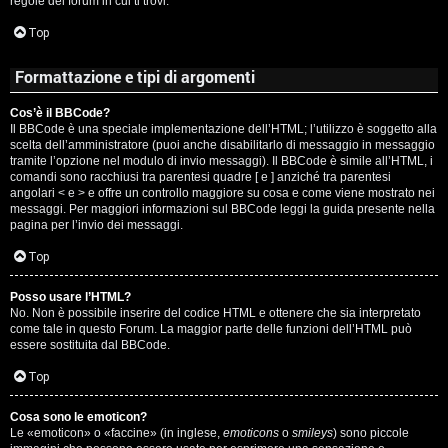
regole del forum in cui ti trovi.
A
Top
g
Formattazione e tipi di argomenti
o
Cos’è il BBCode?
s
Il BBCode è una speciale implementazione dell’HTML; l’utilizzo è soggetto alla
scelta dell’amministratore (puoi anche disabilitarlo di messaggio in messaggio
t
tramite l’opzione nel modulo di invio messaggi). Il BBCode è simile all’HTML, i
comandi sono racchiusi tra parentesi quadre [ e ] anziché tra parentesi
i
angolari < e > e offre un controllo maggiore su cosa e come viene mostrato nei
messaggi. Per maggiori informazioni sul BBCode leggi la guida presente nella
pagina per l’invio dei messaggi.
n
Top
o
Posso usare l’HTML?
R
No. Non è possibile inserire del codice HTML e ottenere che sia interpretato
come tale in questo Forum. La maggior parte delle funzioni dell’HTML può
i
essere sostituita dal BBCode.
Top
f
l
Cosa sono le emoticon?
Le «emoticon» o «faccine» (in inglese,
emoticons
o
smileys
) sono piccole