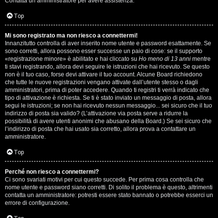
Contatta un amministratore per avere assistenza.
s
i
Top
e
G
Mi sono registrato ma non riesco a connettermi!
n
Innanzitutto controlla di aver inserito nome utente e password esattamente. Se
i
sono corretti, allora possono esser successe un paio di cose: se il supporto
z
«registrazione minore» è abilitato e hai cliccato su
Ho meno di 13 anni
mentre
g
ti stavi registrando, allora devi seguire le istruzioni che hai ricevuto. Se questo
non è il tuo caso, forse devi attivare il tuo account. Alcune Board richiedono
a
che tutte le nuove registrazioni vengano attivate dall’utente stesso o dagli
i
amministratori, prima di poter accedere. Quando ti registri ti verrà indicato che
r
tipo di attivazione è richiesta. Se ti è stato inviato un messaggio di posta, allora
D
segui le istruzioni; se non hai ricevuto nessun messaggio... sei sicuro che il tuo
i
indirizzo di posta sia valido? (L’attivazione via posta serve a ridurre la
'
possibilità di avere utenti anonimi che abusano della Board.) Se sei sicuro che
s
l’indirizzo di posta che hai usato sia corretto, allora prova a contattare un
A
amministratore.
p
g
Top
o
o
Perché non riesco a connettermi?
s
Ci sono svariati motivi per cui questo succede. Per prima cosa controlla che
s
nome utente e password siano corretti. Di solito il problema è questo, altrimenti
t
contatta un amministratore: potresti essere stato bannato o potrebbe esserci un
t
errore di configurazione.
a