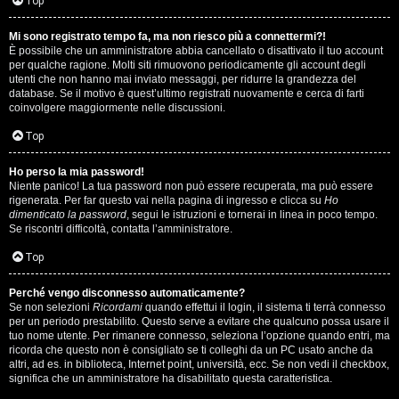
i
Top
n
Mi sono registrato tempo fa, ma non riesco più a connettermi?!
È possibile che un amministratore abbia cancellato o disattivato il tuo account
A
o
per qualche ragione. Molti siti rimuovono periodicamente gli account degli
utenti che non hanno mai inviato messaggi, per ridurre la grandezza del
r
i
database. Se il motivo è quest’ultimo registrati nuovamente e cerca di farti
coinvolgere maggiormente nelle discussioni.
g
n
Top
o
T
Ho perso la mia password!
m
o
Niente panico! La tua password non può essere recuperata, ma può essere
rigenerata. Per far questo vai nella pagina di ingresso e clicca su
Ho
e
u
dimenticato la password
, segui le istruzioni e tornerai in linea in poco tempo.
Se riscontri difficoltà, contatta l’amministratore.
n
r
Top
t
M
Perché vengo disconnesso automaticamente?
i
Se non selezioni
Ricordami
quando effettui il login, il sistema ti terrà connesso
u
per un periodo prestabilito. Questo serve a evitare che qualcuno possa usare il
a
tuo nome utente. Per rimanere connesso, seleziona l’opzione quando entri, ma
s
ricorda che questo non è consigliato se ti colleghi da un PC usato anche da
t
altri, ad es. in biblioteca, Internet point, università, ecc. Se non vedi il checkbox,
i
significa che un amministratore ha disabilitato questa caratteristica.
t