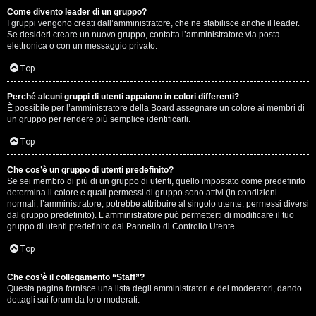
Come divento leader di un gruppo?
D
I gruppi vengono creati dall’amministratore, che ne stabilisce anche il leader.
Se desideri creare un nuovo gruppo, contatta l’amministratore via posta
i
elettronica o con un messaggio privato.
t
Top
u
Perché alcuni gruppi di utenti appaiono in colori differenti?
È possibile per l’amministratore della Board assegnare un colore ai membri di
t
un gruppo per rendere più semplice identificarli.
t
Top
o
Che cos’è un gruppo di utenti predefinito?
Se sei membro di più di un gruppo di utenti, quello impostato come predefinito
u
determina il colore e quali permessi di gruppo sono attivi (in condizioni
normali; l’amministratore, potrebbe attribuire al singolo utente, permessi diversi
n
dal gruppo predefinito). L’amministratore può permetterti di modificare il tuo
gruppo di utenti predefinito dal Pannello di Controllo Utente.
p
Top
ò
Che cos’è il collegamento “Staff”?
Questa pagina fornisce una lista degli amministratori e dei moderatori, dando
dettagli sui forum da loro moderati.