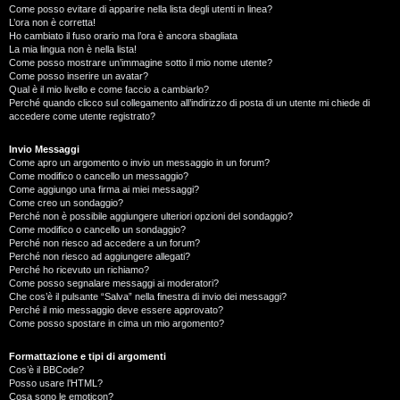
Come posso evitare di apparire nella lista degli utenti in linea?
L’ora non è corretta!
Ho cambiato il fuso orario ma l’ora è ancora sbagliata
La mia lingua non è nella lista!
Come posso mostrare un’immagine sotto il mio nome utente?
Come posso inserire un avatar?
Qual è il mio livello e come faccio a cambiarlo?
Perché quando clicco sul collegamento all’indirizzo di posta di un utente mi chiede di
accedere come utente registrato?
Invio Messaggi
Come apro un argomento o invio un messaggio in un forum?
Come modifico o cancello un messaggio?
Come aggiungo una firma ai miei messaggi?
Come creo un sondaggio?
Perché non è possibile aggiungere ulteriori opzioni del sondaggio?
Come modifico o cancello un sondaggio?
Perché non riesco ad accedere a un forum?
Perché non riesco ad aggiungere allegati?
Perché ho ricevuto un richiamo?
Come posso segnalare messaggi ai moderatori?
Che cos’è il pulsante “Salva” nella finestra di invio dei messaggi?
Perché il mio messaggio deve essere approvato?
Come posso spostare in cima un mio argomento?
Formattazione e tipi di argomenti
Cos’è il BBCode?
Posso usare l’HTML?
Cosa sono le emoticon?