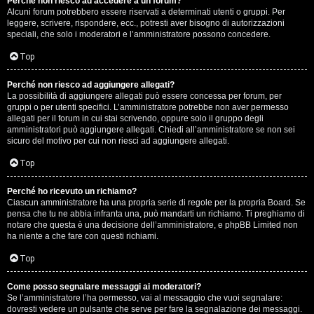
Perché non riesco ad accedere a un forum?
Alcuni forum potrebbero essere riservati a determinati utenti o gruppi. Per
.
leggere, scrivere, rispondere, ecc., potresti aver bisogno di autorizzazioni
speciali, che solo i moderatori e l’amministratore possono concedere.
.
Top
R
Perché non riesco ad aggiungere allegati?
e
La possibilità di aggiungere allegati può essere concessa per forum, per
gruppi o per utenti specifici. L’amministratore potrebbe non aver permesso
allegati per il forum in cui stai scrivendo, oppure solo il gruppo degli
s
amministratori può aggiungere allegati. Chiedi all’amministratore se non sei
sicuro del motivo per cui non riesci ad aggiungere allegati.
o
Top
c
o
Perché ho ricevuto un richiamo?
Ciascun amministratore ha una propria serie di regole per la propria Board. Se
pensa che tu ne abbia infranta una, può mandarti un richiamo. Ti preghiamo di
n
notare che questa è una decisione dell’amministratore, e phpBB Limited non
ha niente a che fare con questi richiami.
t
Top
i
S
Come posso segnalare messaggi ai moderatori?
Se l’amministratore l’ha permesso, vai al messaggio che vuoi segnalare:
dovresti vedere un pulsante che serve per fare la segnalazione dei messaggi.