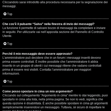
e
Cliccandolo sarai introdotto alla procedura necessaria per la segnalazione dei
messaggi.
r
Top
a
t
Che cos’è il pulsante “Salva” nella finestra di invio dei messaggi?
La funzione ti permette di salvare bozze di messaggi da completare e inviare
in seguito. Per utilizzarle vai nell’apposita sezione del Pannello di Controllo
e
Utente.
c
Top
o
Perché il mio messaggio deve essere approvato?
n
L’amministratore può decidere che in un forum i messaggi inseriti devono
prima essere controllati. È inoltre possibile che l’amministratore ti abbia
inserito in un gruppo di utenti i cui messaggi ritiene che vadano controllati
G
prima di essere resi visibili. Contatta l’amministratore per maggiori
informazioni.
i
Top
g
i
Come posso spostare in cima un mio argomento?
Cliccando sul collegamento “Argomento in cima” mentre lo stai leggendo, puoi
spostarlo in cima alla lista, nella prima pagina. Se non lo vedi, significa che
D
questa opzione è disabilitata. È anche possibile spostare in cima gli argomenti
semplicemente inserendovi un messaggio. Tuttavia, sii sicuro di rispettare le
'