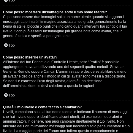
G
Top
i
Come posso mostrare un’immagine sotto il mio nome utente?
Ci possono essere due immagini sotto un nome utente quando si leggono i
g
messaggi. La prima è l’immagine associata al tuo grado, generalmente ha la
forma di stelle, blocchi o punti che indicano quanti interventi hai scritto o il tuo
i
livello. Sotto può esserci un’immagine più grande nota come avatar, che in
genere è unica e specifica per ogni utente.
D
Top
’
Come posso inserire un avatar?
A
All’interno del tuo Pannello di Controllo Utente, sotto “Profilo” è possibile
aggiungere un avatar utilizzando uno dei seguenti quattro metodi: Gravatar,
g
Galleria, Remoto oppure Carica. L’amministratore decide se abilitare o meno
gli avatar e decide anche il modo in cui gli avatar sono messi a disposizione.
o
Se non ti è concesso l’uso degli avatar, allora è una decisione
dell’amministrazione, e devi chiedere a questa le ragioni.
s
Top
t
Qual è il mio livello e come faccio a cambiarlo?
i
I livelli, compaiono sotto al tuo nome utente, e indicano il numero di messaggi
che hai inviato oppure identificano alcuni utenti, ad esempio, moderatori e
n
amministratori. In genere, non puoi cambiare direttamente il tuo livello. Non
abusare del Forum inviando messaggi non necessari solo per aumentare il tuo
o
livello. La maggior parte dei Forum non tollera questo comportamento e