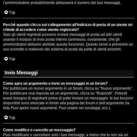
l’amministratore probabilmente abbasserà il numero dei tuoi messaggi.
P
Top
l
Perché quando clicco sul collegamento all’indirizzo di posta di un utente mi
a
chiede di accedere come utente registrato?
Solo gli utenti registrati possono inviare messaggi di posta ad altri utenti
n
usando il modulo di invio posta interno (ammesso, ovviamente, che gli
amministratori abbiano abilitato questa funzione). Questo serve a prevenire un
e
uso scorretto o malevolo del sistema di posta da parte di utenti anonimi.
t
Top
Invio Messaggi
P
Come apro un argomento o invio un messaggio in un forum?
e
Per pubblicare un nuovo argomento in un forum, clicca su “Nuovo argomento”.
Per pubblicare una risposta ad un argomento, clicca su “Rispondi”. Potresti
r
avere bisogno di registrarti prima di poter inviare un messaggio: le tue funzioni
disponibili sono elencate in fondo alla pagina del forum o dell’argomento (la
c
lista
Puoi aprire nuovi argomenti
,
Puoi votare nei sondaggi
, ecc.).
o
Top
r
Come modifico o cancello un messaggio?
Puoi modificare o cancellare solo i tuoi messaggi, a meno che tu non sia un