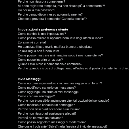
Perché non riesco a connettermi?
Mi sono registrato tempo fa, ma non riesco più a connettermi?!
Ho perso la mia password!
Perché vengo disconnesso automaticamente?
Che cosa provoca il comando “Cancella cookie”?
Impostazioni e preferenze utente
Come cambio le mie impostazioni?
Come posso evitare di apparire nella lista degli utenti in linea?
L’ora non è corretta!
Ho cambiato il fuso orario ma l’ora è ancora sbagliata
La mia lingua non è nella lista!
Come posso mostrare un’immagine sotto il mio nome utente?
Come posso inserire un avatar?
Qual è il mio livello e come faccio a cambiarlo?
Perché quando clicco sul collegamento all’indirizzo di posta di un utente mi chi
T
L
o
Invio Messaggi
Come apro un argomento o invio un messaggio in un forum?
Come modifico o cancello un messaggio?
o
p
Come aggiungo una firma ai miei messaggi?
Come creo un sondaggio?
g
i
Perché non è possibile aggiungere ulteriori opzioni del sondaggio?
Come modifico o cancello un sondaggio?
i
c
Perché non riesco ad accedere a un forum?
Perché non riesco ad aggiungere allegati?
n
A
Perché ho ricevuto un richiamo?
Come posso segnalare messaggi ai moderatori?
Che cos’è il pulsante “Salva” nella finestra di invio dei messaggi?