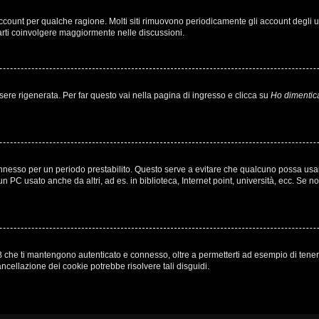
 account per qualche ragione. Molti siti rimuovono periodicamente gli account degli
farti coinvolgere maggiormente nelle discussioni.
e rigenerata. Per far questo vai nella pagina di ingresso e clicca su
Ho dimentic
à connesso per un periodo prestabilito. Questo serve a evitare che qualcuno possa u
n PC usato anche da altri, ad es. in biblioteca, Internet point, università, ecc. Se n
 che ti mantengono autenticato e connesso, oltre a permetterti ad esempio di tenere t
ncellazione dei cookie potrebbe risolvere tali disguidi.