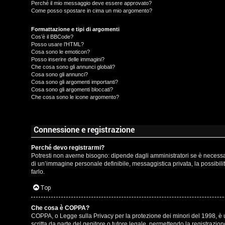
t
Perché il mio messaggio deve essere approvato?
Come posso spostare in cima un mio argomento?
t
I
Formattazione e tipi di argomenti
i
Cos’è il BBCode?
s
Posso usare l’HTML?
v
Cosa sono le emoticon?
c
Posso inserire delle immagini?
i
Che cosa sono gli annunci globali?
r
Cosa sono gli annunci?
Cosa sono gli argomenti importanti?
Cosa sono gli argomenti bloccati?
i
G
Che cosa sono le icone argomento?
v
i
i
g
Connessione e registrazione
t
i
Perché devo registrarmi?
Potresti non averne bisogno: dipende dagli amministratori se è necessari
i
D
di un’immagine personale definibile, messaggistica privata, la possibilit
farlo.
'
Top
A
A
Che cosa è COPPA?
g
COPPA, o Legge sulla Privacy per la protezione dei minori del 1998, è un
r
scritta da parte del genitore o tutore legale, permettendo la registrazi