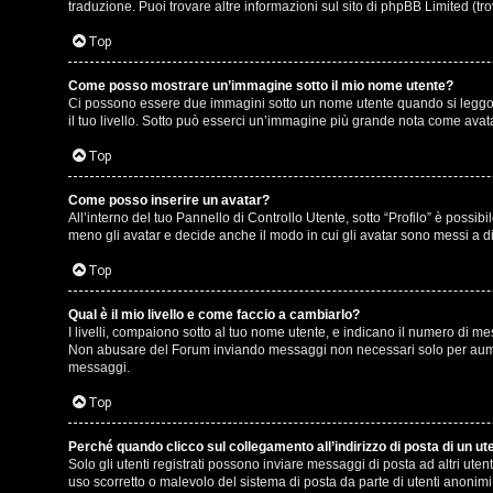
e
r
traduzione. Puoi trovare altre informazioni sul sito di phpBB Limited (tr
r
e
Top
c
:
Come posso mostrare un’immagine sotto il mio nome utente?
Ci possono essere due immagini sotto un nome utente quando si leggono i
a
G
il tuo livello. Sotto può esserci un’immagine più grande nota come avata
i
Top
g
Come posso inserire un avatar?
F
All’interno del tuo Pannello di Controllo Utente, sotto “Profilo” è poss
i
meno gli avatar e decide anche il modo in cui gli avatar sono messi a di
A
D
Top
Q
’
Qual è il mio livello e come faccio a cambiarlo?
I livelli, compaiono sotto al tuo nome utente, e indicano il numero di me
A
Non abusare del Forum inviando messaggi non necessari solo per aument
messaggi.
g
Top
o
Perché quando clicco sul collegamento all’indirizzo di posta di un u
s
Solo gli utenti registrati possono inviare messaggi di posta ad altri ut
uso scorretto o malevolo del sistema di posta da parte di utenti anonimi