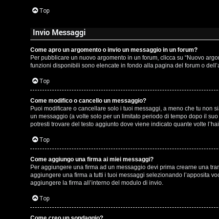
t
Top
i
Invio Messaggi
n
o
Come apro un argomento o invio un messaggio in un forum?
Per pubblicare un nuovo argomento in un forum, clicca su “Nuovo argomen
P
funzioni disponibili sono elencate in fondo alla pagina del forum o dell
Top
l
a
Come modifico o cancello un messaggio?
Puoi modificare o cancellare solo i tuoi messaggi, a meno che tu non 
n
un messaggio (a volte solo per un limitato periodo di tempo dopo il su
potresti trovare del testo aggiunto dove viene indicato quante volte l
e
Top
t
Come aggiungo una firma ai miei messaggi?
Per aggiungere una firma ad un messaggio devi prima crearne una tramit
P
aggiungere una firma a tutti i tuoi messaggi selezionando l’apposita vo
aggiungere la firma all’interno del modulo di invio.
e
Top
r
Come creo un sondaggio?