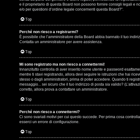
o
e il proprietario di questa Board non possono fornire consigli legali e 
g
e/o per questioni d’ordine legale concernenti questa Board?”.
s
o
Top
t
m
Perché non riesco a registrarmi?
i
È possibile che l’amministratore della Board abbia bannato il tuo indirizz
e
Contatta un amministratore per avere assistenza.
n
n
Top
o
t
Mi sono registrato ma non riesco a connettermi!
i
Innanzitutto controlla di aver inserito nome utente e password esattamen
i
mentre ti stavi registrando, allora devi seguire le istruzioni che hai ric
n
stesso o dagli amministratori, prima di poter accedere. Quando ti registri 
s
messaggio... sei sicuro che il tuo indirizzo di posta sia valido? (L’attiv
T
corretto, allora prova a contattare un amministratore.
e
o
Top
n
u
Perché non riesco a connettermi?
z
Ci sono svariati motivi per cui questo succede. Per prima cosa controlla
r
esserci un errore di configurazione.
a
Top
r
M