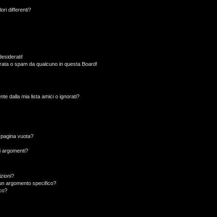
ori differenti?
esiderati!
rata o spam da qualcuno in questa Board!
 dalla mia lista amici o ignorati?
a pagina vuota?
i argomenti?
izioni?
un argomento specifico?
co?