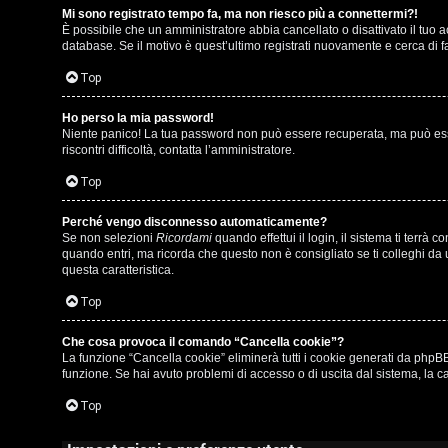
Mi sono registrato tempo fa, ma non riesco più a connettermi?!
i
u
È possibile che un amministratore abbia cancellato o disattivato il tuo
database. Se il motivo è quest’ultimo registrati nuovamente e cerca di 
s
s
Top
p
i
o
c
Ho perso la mia password!
Niente panico! La tua password non può essere recuperata, ma può esser
riscontri difficoltà, contatta l’amministratore.
s
a
Top
t
:
a
C
Perché vengo disconnesso automaticamente?
Se non selezioni
Ricordami
quando effettui il login, il sistema ti terr
D
quando entri, ma ricorda che questo non è consigliato se ti colleghi da u
questa caratteristica.
/
Top
A
V
r
Che cosa provoca il comando “Cancella cookie”?
i
La funzione “Cancella cookie” eliminerà tutti i cookie generati da phpBB
g
funzione. Se hai avuto problemi di accesso o di uscita dal sistema, la ca
n
o
Top
i