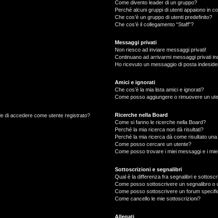
Come divento leader di un gruppo?
Perché alcuni gruppi di utenti appaiono in col
Che cos’è un gruppo di utenti predefinito?
Che cos’è il collegamento “Staff”?
Messaggi privati
Non riesco ad inviare messaggi privati!
Continuano ad arrivarmi messaggi privati ind
Ho ricevuto un messaggio di posta indeside
Amici e ignorati
Che cos’è la mia lista amici e ignorati?
Come posso aggiungere o rimuovere un utente
Ricerche nella Board
ede di accedere come utente registrato?
Come si fanno le ricerche nella Board?
Perché la mia ricerca non dà risultati?
Perché la mia ricerca dà come risultato un
Come posso cercare un utente?
Come posso trovare i miei messaggi e i mie
Sottoscrizioni e segnalibri
Qual è la differenza fra segnalibri e sottoscr
Come posso sottoscrivere un segnalibro o 
Come posso sottoscrivere un forum specifi
Come cancello le mie sottoscrizioni?
Allegati