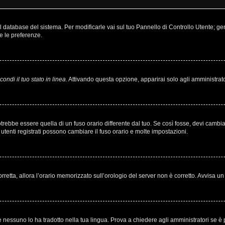
nel database del sistema. Per modificarle vai sul tuo Pannello di Controllo Utente;
e le preferenze.
ondi il tuo stato in linea
. Attivando questa opzione, apparirai solo agli amministrato
bbe essere quella di un fuso orario differente dal tuo. Se così fosse, devi cambiare 
utenti registrati possono cambiare il fuso orario e molte impostazioni.
corretta, allora l’orario memorizzato sull’orologio del server non è corretto. Avvisa 
 nessuno lo ha tradotto nella tua lingua. Prova a chiedere agli amministratori se è p