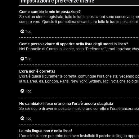
m
Impostazioni e preferenze utente
l
e
Come cambio le mie impostazioni?
i
Se sei un utente registrato, tutte le tue impostazioni sono conservate 
n
sempre vero. Questo ti permetterà di cambiare tutte le tue impostazioni 
/
t
Top
D
i
Come posso evitare di apparire nella lista degli utenti in linea?
i
Nel Pannello di Controllo Utente, sotto “Preferenze”, trovi l’opzione
Nasc
a
g
Top
t
i
t
L’ora non è corretta!
L’ora è quasi sicuramente corretta, comunque l’ora che stai vedendo potre
t
la tua area, es. London, Paris, New York, Sydney, ecc. Nota che solo gli 
i
a
Top
v
l
i
Ho cambiato il fuso orario ma l’ora è ancora sbagliata
S
Se sei sicuro di aver impostato il fuso orario corretto e l’ora è ancora s
Top
t
C
o
La mia lingua non è nella lista!
L’amministratore potrebbe non aver installato il pacchetto lingua oppure