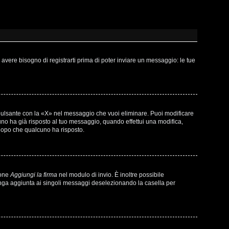
vere bisogno di registrarti prima di poter inviare un messaggio: le tue
pulsante con la «X» nel messaggio che vuoi eliminare. Puoi modificare
o ha già risposto al tuo messaggio, quando effettui una modifica,
 dopo che qualcuno ha risposto.
ione
Aggiungi la firma
nel modulo di invio. È inoltre possibile
venga aggiunta ai singoli messaggi deselezionando la casella per