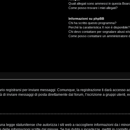
Quali allegati sono ammessi in questa Boar
Come posso trovare i miei allegati?
Informazioni su phpBB
Chi ha scritto questo programma?
Perché la caratteristica X non è disponibile?
Chi devo contattare per segnalare abusi e/o
Come posso contattare un amministratore 
o registrarsi per inviare messaggi. Comunque, la registrazione ti darà accesso ad a
à di inviare messaggi di posta direttamente dal forum, l’iscrizione a gruppi utenti, 
a legge statunitense che autorizza i siti web a raccogliere informazioni da i minori
one delle informazioni scritte dal minore. Se hai dubbi o incertezze, mettiti in cont