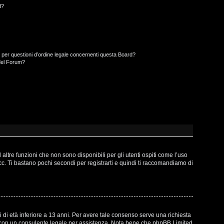
d?
 per questioni d’ordine legale concernenti questa Board?
del Forum?
ltre funzioni che non sono disponibili per gli utenti ospiti come l’uso
ecc. Ti bastano pochi secondi per registrarti e quindi ti raccomandiamo di
 di età inferiore a 13 anni. Per avere tale consenso serve una richiesta
atto con un consulente legale per assistenza. Nota bene che phpBB Limited