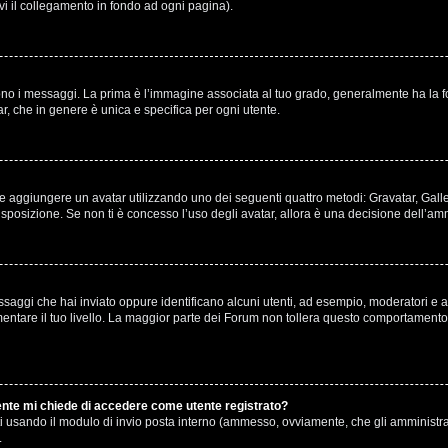
ovi il collegamento in fondo ad ogni pagina).
 messaggi. La prima è l’immagine associata al tuo grado, generalmente ha la forma 
r, che in genere è unica e specifica per ogni utente.
ibile aggiungere un avatar utilizzando uno dei seguenti quattro metodi: Gravatar, Gal
sposizione. Se non ti è concesso l’uso degli avatar, allora è una decisione dell’amm
ssaggi che hai inviato oppure identificano alcuni utenti, ad esempio, moderatori e am
are il tuo livello. La maggior parte dei Forum non tollera questo comportamento 
tente mi chiede di accedere come utente registrato?
enti usando il modulo di invio posta interno (ammesso, ovviamente, che gli amministr
.