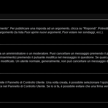
to”. Per pubblicare una risposta ad un argomento, clicca su “Rispondi”. Potresti a
’argomento (la lista
Puoi aprire nuovi argomenti
,
Puoi votare nei sondaggi
, ecc.).
sia un amministratore o un moderatore. Puoi cancellare un messaggio premendo il 
o inserimento) premendo il pulsante
modifica
nel messaggio in questione. Se qualcun
’hai modificato. Un utente normale, generalmente, non può cancellare un messaggio
e il Pannello di Controllo Utente. Una volta creata, è possibile selezionare l’opz
ce nel Pannello di Controllo Utente. Se lo si fa, è possibile evitare che una firma 