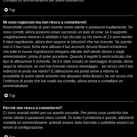
Contatta un amministratore per avere assistenza.
s
i
Top
e
G
Mi sono registrato ma non riesco a connettermi!
n
Innanzitutto controlla di aver inserito nome utente e password esattamente. Se
i
sono corretti, allora possono esser successe un paio di cose: se il supporto
z
«registrazione minore» è abilitato e hai cliccato su
Ho meno di 13 anni
mentre
g
ti stavi registrando, allora devi seguire le istruzioni che hai ricevuto. Se questo
non è il tuo caso, forse devi attivare il tuo account. Alcune Board richiedono
a
che tutte le nuove registrazioni vengano attivate dall’utente stesso o dagli
i
amministratori, prima di poter accedere. Quando ti registri ti verrà indicato che
r
tipo di attivazione è richiesta. Se ti è stato inviato un messaggio di posta, allora
D
segui le istruzioni; se non hai ricevuto nessun messaggio... sei sicuro che il tuo
i
indirizzo di posta sia valido? (L’attivazione via posta serve a ridurre la
'
possibilità di avere utenti anonimi che abusano della Board.) Se sei sicuro che
s
l’indirizzo di posta che hai usato sia corretto, allora prova a contattare un
A
amministratore.
p
g
Top
o
o
Perché non riesco a connettermi?
s
Ci sono svariati motivi per cui questo succede. Per prima cosa controlla che
s
nome utente e password siano corretti. Di solito il problema è questo, altrimenti
t
contatta un amministratore: potresti essere stato bannato o potrebbe esserci un
t
errore di configurazione.
a