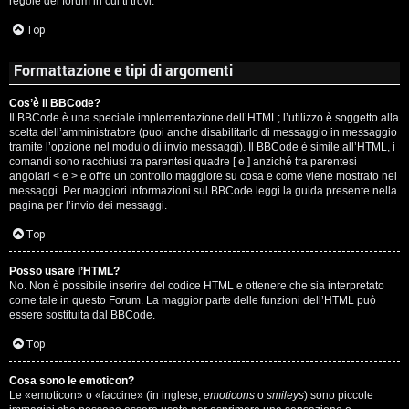
regole del forum in cui ti trovi.
A
Top
g
Formattazione e tipi di argomenti
o
Cos’è il BBCode?
s
Il BBCode è una speciale implementazione dell’HTML; l’utilizzo è soggetto alla
scelta dell’amministratore (puoi anche disabilitarlo di messaggio in messaggio
t
tramite l’opzione nel modulo di invio messaggi). Il BBCode è simile all’HTML, i
comandi sono racchiusi tra parentesi quadre [ e ] anziché tra parentesi
i
angolari < e > e offre un controllo maggiore su cosa e come viene mostrato nei
messaggi. Per maggiori informazioni sul BBCode leggi la guida presente nella
pagina per l’invio dei messaggi.
n
Top
o
Posso usare l’HTML?
R
No. Non è possibile inserire del codice HTML e ottenere che sia interpretato
come tale in questo Forum. La maggior parte delle funzioni dell’HTML può
i
essere sostituita dal BBCode.
Top
f
l
Cosa sono le emoticon?
Le «emoticon» o «faccine» (in inglese,
emoticons
o
smileys
) sono piccole