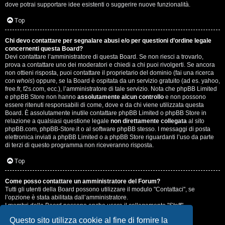
dove potrai supportare idee esistenti o suggerire nuove funzionalità.
Top
Chi devo contattare per segnalare abusi e/o per questioni d’ordine legale
concernenti questa Board?
Devi contattare l’amministratore di questa Board. Se non riesci a trovarlo,
prova a contattare uno dei moderatori e chiedi a chi puoi rivolgerti. Se ancora
non ottieni risposta, puoi contattare il proprietario del dominio (fai una ricerca
con
whois
) oppure, se la Board è ospitata da un servizio gratuito (ad es. yahoo,
free.fr, f2s.com, ecc.), l’amministratore di tale servizio. Nota che phpBB Limited
e phpBB Store non hanno
assolutamente alcun controllo
e non possono
essere ritenuti responsabili di come, dove e da chi viene utilizzata questa
Board. È assolutamente inutile contattare phpBB Limited o phpBB Store in
relazione a qualsiasi questione legale
non direttamente collegata
al sito
phpBB.com, phpBB-Store.it o al software phpBB stesso. I messaggi di posta
elettronica inviati a phpBB Limited o a phpBB Store riguardanti l’uso da parte
di terzi di questo programma non riceveranno risposta.
Top
Come posso contattare un amministratore del Forum?
Tutti gli utenti della Board possono utilizzare il modulo "Contattaci", se
l’opzione è stata abilitata dall’amministratore.
I membri della Board possono anche usare il collegamento "Staff".
Questo sito utilizza cookie al fine di fornire la
Top