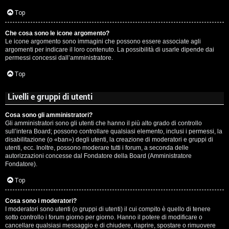
c
Top
i
Che cosa sono le icone argomento?
p
Le icone argomento sono immagini che possono essere associate agli
argomenti per indicare il loro contenuto. La possibilità di usarle dipende dai
i
permessi concessi dall’amministratore.
a
Top
c
Livelli e gruppi di utenti
e
Cosa sono gli amministratori?
Gli amministratori sono gli utenti che hanno il più alto grado di controllo
P
sull’intera Board; possono controllare qualsiasi elemento, inclusi i permessi, la
disabilitazione (o «ban») degli utenti, la creazione di moderatori e gruppi di
utenti, ecc. Inoltre, possono moderare tutti i forum, a seconda delle
e
autorizzazioni concesse dal Fondatore della Board (Amministratore
Fondatore).
r
Top
c
o
Cosa sono i moderatori?
I moderatori sono utenti (o gruppi di utenti) il cui compito è quello di tenere
sotto controllo i forum giorno per giorno. Hanno il potere di modificare o
r
cancellare qualsiasi messaggio e di chiudere, riaprire, spostare o rimuovere