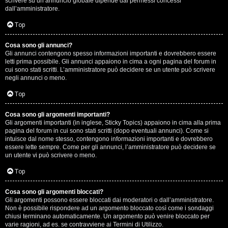
scrivere su un annuncio globale dipende dai permessi concessi
p
dall’amministratore.
i
Top
a
Cosa sono gli annunci?
Gli annunci contengono spesso informazioni importanti e dovrebbero essere
c
letti prima possibile. Gli annunci appaiono in cima a ogni pagina del forum in
cui sono stati scritti. L’amministratore può decidere se un utente può scrivere
e
negli annunci o meno.
e
Top
c
Cosa sono gli argomenti importanti?
Gli argomenti importanti (in inglese, Sticky Topics) appaiono in cima alla prima
o
pagina del forum in cui sono stati scritti (dopo eventuali annunci). Come si
intuisce dal nome stesso, contengono informazioni importanti e dovrebbero
s
essere lette sempre. Come per gli annunci, l’amministratore può decidere se
un utente vi può scrivere o meno.
a
Top
n
Cosa sono gli argomenti bloccati?
o
Gli argomenti possono essere bloccati dai moderatori o dall’amministratore.
Non è possibile rispondere ad un argomento bloccato così come i sondaggi
n
chiusi terminano automaticamente. Un argomento può venire bloccato per
varie ragioni, ad es. se contravviene ai Termini di Utilizzo.