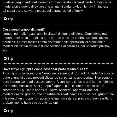
qualsiasi argomento del forum da loro moderato. Generalmente il compito dei
s
moderatori è quello di evitare che gli utenti vadano «fuori tema» (in inglese,
off-topic
) o che scrivano messaggi oltraggiosi ed offensivi.
i
Top
M
Cosa sono i gruppi di utenti?
u
I gruppi permettono agli amministratori di riunire gli utenti. Ogni utente può
appartenere a più gruppi e a ogni gruppo possono venire assegnati diversi
s
permessi. Questo facilita l’amministratore nelle operazioni di creazione di
moderatori per un forum, o di concessione di permessi per un forum privato,
i
ecc.
c
Top
a
Dove trovo i gruppi e come posso far parte di uno di essi?
Trovi i gruppi nella sezione
Gruppi
nel Pannello di Controllo Utente. Se vuoi far
l
parte di uno di questi procedi cliccando sul pulsante appropriato. Non sempre
però i gruppi sono ad
accesso aperto
. Alcuni sono chiusi e altri hanno l’elenco
i
dei membri nascosto. Se il gruppo è aperto, puoi chiedere l’ammissione
cliccando sul pulsante apposito. Dovrai ottenere l’approvazione del
.
moderatore del gruppo, che potrebbe chiederti perché vuoi unirti al gruppo. Se
il leader di un gruppo non accetta la tua richiesta, sei pregato di non assillarlo:
.
probabilmente ha le sue buone ragioni.
.
Top