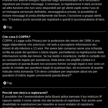
Potresti non averne bisogno: dipende dagli amministratori se è necessario
registrarsi per inviare messaggi. Comunque, la registrazione ti darà accesso
ad altre funzioni che non sono disponibili per gli utenti ospiti come l’uso di
un’immagine personale definibile, messaggistica privata, la possibilità di
inviare messaggi di posta direttamente dal forum, l’iscrizione a gruppi utenti,
ecc. Ti bastano pochi secondi per registrarti e quindi ti raccomandiamo di farlo.
Top
T
Che cosa è COPPA?
A
o
COPPA, o Legge sulla Privacy per la protezione dei minori del 1998, è una
legge statunitense che autorizza i siti web a raccogliere informazioni da i
r
p
minori di età inferiore a 13 anni. Per avere tale consenso serve una richiesta
scritta da parte del genitore o tutore legale, permettendo la registrazione delle
g
i
informazioni scritte dal minore. Se hai dubbi o incertezze, mettiti in contatto con
un consulente legale per assistenza. Nota bene che phpBB Limited e il
o
c
proprietario di questa Board non possono fornire consigli legali e non sono un
punto di contatto per questioni legali di qualsiasi tipo, ad eccezione di quanto
m
A
indicato nella domanda “Chi devo contattare per segnalare abusi e/o per
questioni d’ordine legale concernenti questa Board?”.
e
t
Top
n
t
Perché non riesco a registrarmi?
t
i
È possibile che l’amministratore della Board abbia bannato il tuo indirizzo IP
oppure vietato il nome utente che stai tentando di registrare. Può anche aver
i
v
disabilitato le registrazioni per impedire ai nuovi visitatori di registrarsi.