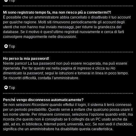
i
Top
n
Mi sono registrato tempo fa, ma non riesco più a connettermi?!
È possibile che un amministratore abbia cancellato o disattivato il tuo account
A
o
per qualche ragione. Molti siti rimuovono periodicamente gli account degli
utenti che non hanno mai inviato messaggi, per ridurre la grandezza del
r
i
database. Se il motivo è quest’ultimo registrati nuovamente e cerca di farti
coinvolgere maggiormente nelle discussioni.
g
n
Top
o
T
Ho perso la mia password!
m
o
Niente panico! La tua password non può essere recuperata, ma può essere
rigenerata. Per far questo vai nella pagina di ingresso e clicca su
Ho
e
u
dimenticato la password
, segui le istruzioni e tornerai in linea in poco tempo.
Se riscontri difficoltà, contatta l’amministratore.
n
r
Top
t
M
Perché vengo disconnesso automaticamente?
i
Se non selezioni
Ricordami
quando effettui il login, il sistema ti terrà connesso
u
per un periodo prestabilito. Questo serve a evitare che qualcuno possa usare il
a
tuo nome utente. Per rimanere connesso, seleziona l’opzione quando entri, ma
s
ricorda che questo non è consigliato se ti colleghi da un PC usato anche da
t
altri, ad es. in biblioteca, Internet point, università, ecc. Se non vedi il checkbox,
i
significa che un amministratore ha disabilitato questa caratteristica.
t