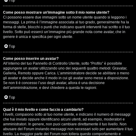
G
Top
i
Come posso mostrare un’immagine sotto il mio nome utente?
Ci possono essere due immagini sotto un nome utente quando si leggono i
g
messaggi. La prima è l’immagine associata al tuo grado, generalmente ha la
forma di stelle, blocchi o punti che indicano quanti interventi hai scritto o il tuo
i
livello. Sotto può esserci un’immagine più grande nota come avatar, che in
genere è unica e specifica per ogni utente.
D
Top
’
Come posso inserire un avatar?
A
All’interno del tuo Pannello di Controllo Utente, sotto “Profilo” è possibile
aggiungere un avatar utilizzando uno dei seguenti quattro metodi: Gravatar,
g
Galleria, Remoto oppure Carica. L’amministratore decide se abilitare o meno
gli avatar e decide anche il modo in cui gli avatar sono messi a disposizione.
o
Se non ti è concesso l’uso degli avatar, allora è una decisione
dell’amministrazione, e devi chiedere a questa le ragioni.
s
Top
t
Qual è il mio livello e come faccio a cambiarlo?
i
I livelli, compaiono sotto al tuo nome utente, e indicano il numero di messaggi
che hai inviato oppure identificano alcuni utenti, ad esempio, moderatori e
n
amministratori. In genere, non puoi cambiare direttamente il tuo livello. Non
abusare del Forum inviando messaggi non necessari solo per aumentare il tuo
o
livello. La maggior parte dei Forum non tollera questo comportamento e