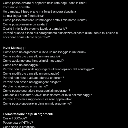
Come posso evitare di apparire nella lista degli utenti in linea?
L’ora non è corretta!
Ho cambiato il fuso orario ma l’ora è ancora sbagliata
La mia lingua non è nella lista!
Come posso mostrare un’immagine sotto il mio nome utente?
Come posso inserire un avatar?
Qual è il mio livello e come faccio a cambiarlo?
Perché quando clicco sul collegamento all’indirizzo di posta di un utente mi chiede di
accedere come utente registrato?
Invio Messaggi
Come apro un argomento o invio un messaggio in un forum?
Come modifico o cancello un messaggio?
Come aggiungo una firma ai miei messaggi?
Come creo un sondaggio?
Perché non è possibile aggiungere ulteriori opzioni del sondaggio?
Come modifico o cancello un sondaggio?
Perché non riesco ad accedere a un forum?
Perché non riesco ad aggiungere allegati?
Perché ho ricevuto un richiamo?
Come posso segnalare messaggi ai moderatori?
Che cos’è il pulsante “Salva” nella finestra di invio dei messaggi?
Perché il mio messaggio deve essere approvato?
Come posso spostare in cima un mio argomento?
Formattazione e tipi di argomenti
Cos’è il BBCode?
Posso usare l’HTML?
Cosa sono le emoticon?