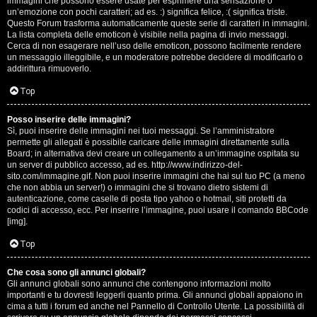
e
immagini che possono essere usate per esprimere una sensazione o
un’emozione con pochi caratteri; ad es. :) significa felice, :( significa triste.
s
Questo Forum trasforma automaticamente queste serie di caratteri in immagini.
La lista completa delle emoticon è visibile nella pagina di invio messaggi.
Cerca di non esagerare nell’uso delle emoticon, possono facilmente rendere
s
un messaggio illeggibile, e un moderatore potrebbe decidere di modificarlo o
addirittura rimuoverlo.
i
Top
o
n
Posso inserire delle immagini?
Sì, puoi inserire delle immagini nei tuoi messaggi. Se l’amministratore
permette gli allegati è possibile caricare delle immagini direttamente sulla
i
Board; in alternativa devi creare un collegamento a un’immagine ospitata su
un server di pubblico accesso, ad es. http://www.indirizzo-del-
sito.com/immagine.gif. Non puoi inserire immagini che hai sul tuo PC (a meno
C
che non abbia un server!) o immagini che si trovano dietro sistemi di
autenticazione, come caselle di posta tipo yahoo o hotmail, siti protetti da
o
codici di accesso, ecc. Per inserire l’immagine, puoi usare il comando BBCode
[img].
s
Top
a
Che cosa sono gli annunci globali?
c
Gli annunci globali sono annunci che contengono informazioni molto
importanti e tu dovresti leggerli quanto prima. Gli annunci globali appaiono in
i
cima a tutti i forum ed anche nel Pannello di Controllo Utente. La possibilità di