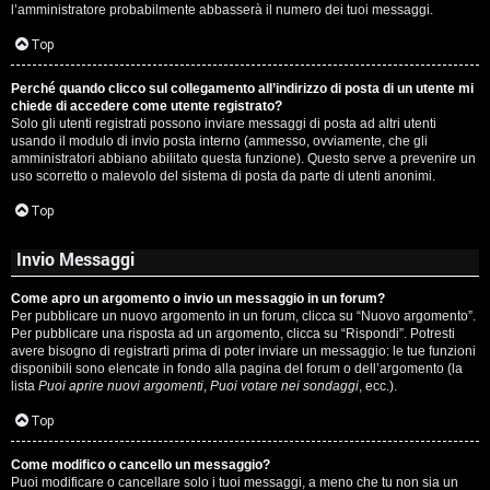
l’amministratore probabilmente abbasserà il numero dei tuoi messaggi.
P
Top
l
Perché quando clicco sul collegamento all’indirizzo di posta di un utente mi
a
chiede di accedere come utente registrato?
Solo gli utenti registrati possono inviare messaggi di posta ad altri utenti
n
usando il modulo di invio posta interno (ammesso, ovviamente, che gli
amministratori abbiano abilitato questa funzione). Questo serve a prevenire un
e
uso scorretto o malevolo del sistema di posta da parte di utenti anonimi.
t
Top
Invio Messaggi
P
Come apro un argomento o invio un messaggio in un forum?
e
Per pubblicare un nuovo argomento in un forum, clicca su “Nuovo argomento”.
Per pubblicare una risposta ad un argomento, clicca su “Rispondi”. Potresti
r
avere bisogno di registrarti prima di poter inviare un messaggio: le tue funzioni
disponibili sono elencate in fondo alla pagina del forum o dell’argomento (la
c
lista
Puoi aprire nuovi argomenti
,
Puoi votare nei sondaggi
, ecc.).
o
Top
r
Come modifico o cancello un messaggio?
Puoi modificare o cancellare solo i tuoi messaggi, a meno che tu non sia un