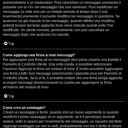
s
amministratore o un moderatore. Puoi cancellare un messaggio premendo il
pulsante con la «X» nel messaggio che vuoi eliminare. Puoi modificare un
i
messaggio (a volte solo per un limitato periodo di tempo dopo il suo
inserimento) premendo il pulsante
modifica
nel messaggio in questione. Se
M
qualcuno ha già risposto al tuo messaggio, quando effettui una modifica,
potresti trovare del testo aggiunto dove viene indicato quante volte l’hai
u
modificato. Un utente normale, generalmente, non può cancellare un
messaggio dopo che qualcuno ha risposto.
s
Top
i
Come aggiungo una firma ai miei messaggi?
c
Per aggiungere una firma ad un messaggio devi prima crearne una tramite il
Pannello di Controllo Utente. Una volta creata, è possibile selezionare
a
l’opzione
Aggiungi la firma
nel modulo di invio. È inoltre possibile aggiungere
una firma a tutti i tuoi messaggi selezionando l’apposita voce nel Pannello di
l
Controllo Utente. Se lo si fa, è possibile evitare che una firma venga aggiunta
ai singoli messaggi deselezionando la casella per aggiungere la firma
i
all’interno del modulo di invio.
d
Top
i
Come creo un sondaggio?
Creare un sondaggio è facile: quando inizi un nuovo argomento (o quando
G
modifichi il primo messaggio di un argomento, se ti è permesso) dovresti
vedere, sotto lo spazio per l’inserimento del messaggio, un riquadro dal titolo
Aggiungi sondaggio
(se non lo vedi, probabilmente non hai il diritto di creare