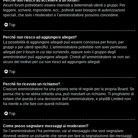
Perché non riesco ad accedere a un forum?
Alcuni forum potrebbero essere riservati a determinati utenti o gruppi. Per
.
leggere, scrivere, rispondere, ecc., potresti aver bisogno di autorizzazioni
speciali, che solo i moderatori e l’amministratore possono concedere.
.
Top
R
Perché non riesco ad aggiungere allegati?
e
La possibilità di aggiungere allegati può essere concessa per forum, per
gruppi o per utenti specifici. L’amministratore potrebbe non aver permesso
allegati per il forum in cui stai scrivendo, oppure solo il gruppo degli
s
amministratori può aggiungere allegati. Chiedi all’amministratore se non sei
sicuro del motivo per cui non riesci ad aggiungere allegati.
o
Top
c
o
Perché ho ricevuto un richiamo?
Ciascun amministratore ha una propria serie di regole per la propria Board. Se
pensa che tu ne abbia infranta una, può mandarti un richiamo. Ti preghiamo di
n
notare che questa è una decisione dell’amministratore, e phpBB Limited non
ha niente a che fare con questi richiami.
t
Top
i
S
Come posso segnalare messaggi ai moderatori?
Se l’amministratore l’ha permesso, vai al messaggio che vuoi segnalare:
dovresti vedere un pulsante che serve per fare la segnalazione dei messaggi.