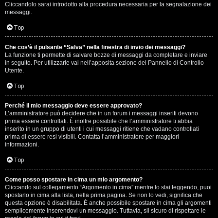
e
Cliccandolo sarai introdotto alla procedura necessaria per la segnalazione dei
messaggi.
r
Top
a
t
Che cos’è il pulsante “Salva” nella finestra di invio dei messaggi?
La funzione ti permette di salvare bozze di messaggi da completare e inviare
in seguito. Per utilizzarle vai nell’apposita sezione del Pannello di Controllo
e
Utente.
c
Top
o
Perché il mio messaggio deve essere approvato?
n
L’amministratore può decidere che in un forum i messaggi inseriti devono
prima essere controllati. È inoltre possibile che l’amministratore ti abbia
inserito in un gruppo di utenti i cui messaggi ritiene che vadano controllati
G
prima di essere resi visibili. Contatta l’amministratore per maggiori
informazioni.
i
Top
g
i
Come posso spostare in cima un mio argomento?
Cliccando sul collegamento “Argomento in cima” mentre lo stai leggendo, puoi
spostarlo in cima alla lista, nella prima pagina. Se non lo vedi, significa che
D
questa opzione è disabilitata. È anche possibile spostare in cima gli argomenti
semplicemente inserendovi un messaggio. Tuttavia, sii sicuro di rispettare le
'