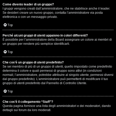
Come divento leader di un gruppo?
D
I gruppi vengono creati dall’amministratore, che ne stabilisce anche il leader.
Se desideri creare un nuovo gruppo, contatta l’amministratore via posta
i
elettronica o con un messaggio privato.
t
Top
u
Perché alcuni gruppi di utenti appaiono in colori differenti?
È possibile per l’amministratore della Board assegnare un colore ai membri di
t
un gruppo per rendere più semplice identificarli.
t
Top
o
Che cos’è un gruppo di utenti predefinito?
Se sei membro di più di un gruppo di utenti, quello impostato come predefinito
u
determina il colore e quali permessi di gruppo sono attivi (in condizioni
normali; l’amministratore, potrebbe attribuire al singolo utente, permessi diversi
n
dal gruppo predefinito). L’amministratore può permetterti di modificare il tuo
gruppo di utenti predefinito dal Pannello di Controllo Utente.
p
Top
ò
Che cos’è il collegamento “Staff”?
Questa pagina fornisce una lista degli amministratori e dei moderatori, dando
dettagli sui forum da loro moderati.