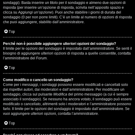
i
sondaggi). Basta inserire un titolo per il sondaggio e almeno due opzioni di
g
risposta (per inserire un’opzione di risposta, scrivila nell’apposito spazio e
clicca su
Aggiungi un’opzione
). Puoi anche stabilire i giorni di durata del
sondaggio (0 per non porre limiti). C’è un limite al numero di opzioni di risposta
i
che puoi aggiungere, stabilito dall’amministratore.
D
Top
'
Perché non è possibile aggiungere ulteriori opzioni del sondaggio?
A
Il limite per le opzioni del sondaggio è impostato dall’amministratore. Se senti il
bisogno di aggiungere ulteriori opzioni di risposta a quelle consentite, contatta
l’amministratore del Forum.
g
Top
o
s
Come modifico o cancello un sondaggio?
Come per i messaggi, i sondaggi possono essere modificati e cancellati solo
t
dai rispettivi autori, dai moderatori e dall’amministratore. Per modificare un
sondaggio, clicca sul pulsante
Modifica
del primo messaggio (a cui è sempre
associato il sondaggio). Se nessuno ha ancora votato, il sondaggio può essere
i
modificato o cancellato, altrimenti solo i moderatori e l’amministratore possono
farlo. Il limite per le opzioni del sondaggio è impostato dall’amministratore. Se
n
vuoi aggiungere ulteriori opzioni, contatta l’amministratore.
o
Top
.