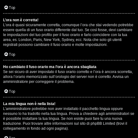
D
Q
Top
i
L’ora non è corretta!
g
L’ora è quasi sicuramente corretta, comunque l’ora che stai vedendo potrebbe
essere quella di un fuso orario differente dal tuo. Se così fosse, devi cambiare
i
le impostazioni del tuo profilo per il fuso orario e farlo coincidere con la tua
area, es. London, Paris, New York, Sydney, ecc. Nota che solo gli utenti
t
registrati possono cambiare il fuso orario e molte impostazioni.
a
Top
l
Ho cambiato il fuso orario ma l’ora è ancora sbagliata
Se sei sicuro di aver impostato il fuso orario corretto e l’ora è ancora scorretta,
S
allora l’orario memorizzato sull’orologio del server non è corretto. Avvisa un
amministratore per correggere il problema.
t
Top
o
La mia lingua non è nella lista!
r
L’amministratore potrebbe non aver installato il pacchetto lingua oppure
nessuno lo ha tradotto nella tua lingua. Prova a chiedere agli amministratori se
e
è possibile installare la tua lingua. Se non esiste puoi fare tu una nuova
traduzione. Puoi trovare altre informazioni sul sito di phpBB Limited (trovi il
:
collegamento in fondo ad ogni pagina).