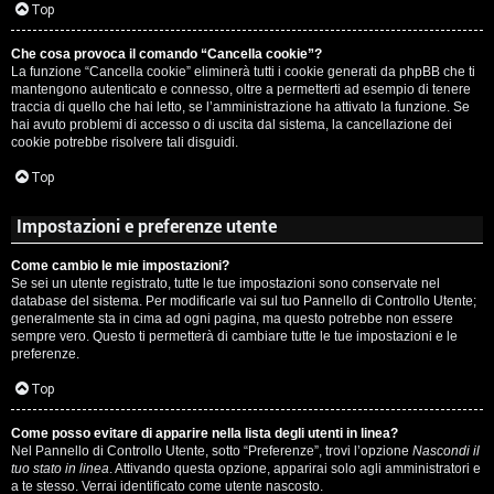
c
Top
i
a
Che cosa provoca il comando “Cancella cookie”?
v
La funzione “Cancella cookie” eliminerà tutti i cookie generati da phpBB che ti
:
mantengono autenticato e connesso, oltre a permetterti ad esempio di tenere
i
traccia di quello che hai letto, se l’amministrazione ha attivato la funzione. Se
C
hai avuto problemi di accesso o di uscita dal sistema, la cancellazione dei
cookie potrebbe risolvere tali disguidi.
D
Top
C
/
Impostazioni e preferenze utente
e
V
Come cambio le mie impostazioni?
r
i
Se sei un utente registrato, tutte le tue impostazioni sono conservate nel
database del sistema. Per modificarle vai sul tuo Pannello di Controllo Utente;
c
n
generalmente sta in cima ad ogni pagina, ma questo potrebbe non essere
sempre vero. Questo ti permetterà di cambiare tutte le tue impostazioni e le
a
i
preferenze.
l
Top
i
Come posso evitare di apparire nella lista degli utenti in linea?
F
Nel Pannello di Controllo Utente, sotto “Preferenze”, trovi l’opzione
Nascondi il
/
tuo stato in linea
. Attivando questa opzione, apparirai solo agli amministratori e
A
a te stesso. Verrai identificato come utente nascosto.